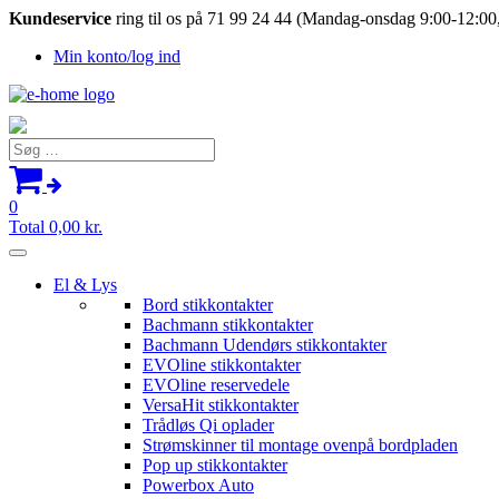
Kundeservice
ring til os på 71 99 24 44 (Mandag-onsdag 9:00-12:00,
Min konto/log ind
Søg
efter:
0
Total
0,00
kr.
El & Lys
Bord stikkontakter
Bachmann stikkontakter
Bachmann Udendørs stikkontakter
EVOline stikkontakter
EVOline reservedele
VersaHit stikkontakter
Trådløs Qi oplader
Strømskinner til montage ovenpå bordpladen
Pop up stikkontakter
Powerbox Auto