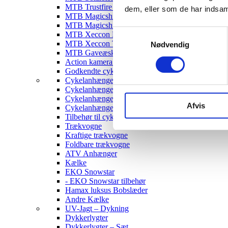
MTB Trustfire Lygter
dem, eller som de har indsaml
MTB Magicshine Lygter
MTB Magicshine Tilbehør
Samtykkevalg
MTB Xeccon Lygter
MTB Xeccon Tilbehør
Nødvendig
MTB Gaveæske
Action kamera til MTB
Godkendte cykellygter & tilbehør
Cykelanhængere
Cykelanhænger til Børn
Cykelanhænger til hunde
Afvis
Cykelanhænger Cargo
Tilbehør til cykelanhængere
Trækvogne
Kraftige trækvogne
Foldbare trækvogne
ATV Anhænger
Kælke
EKO Snowstar
- EKO Snowstar tilbehør
Hamax luksus Bobslæder
Andre Kælke
UV-Jagt – Dykning
Dykkerlygter
Dykkerlygter – Sæt