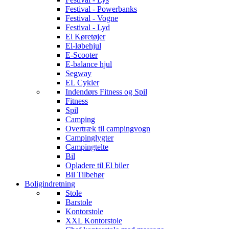
Festival - Powerbanks
Festival - Vogne
Festival - Lyd
El Køretøjer
El-løbehjul
E-Scooter
E-balance hjul
Segway
EL Cykler
Indendørs Fitness og Spil
Fitness
Spil
Camping
Overtræk til campingvogn
Campinglygter
Campingtelte
Bil
Opladere til El biler
Bil Tilbehør
Boligindretning
Stole
Barstole
Kontorstole
XXL Kontorstole