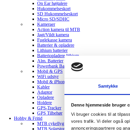
On Ear højtalere
Hukommelseskort
SD Hukommelseskort
Micro SD/SDHC
Kameraer
Action kamera til MTB
Jagt/Vildt kamera
Fuglekasse kamera
Batterier & opladere
Lithium batterier
Batteriopladere lithium
Alm. Batterier
Powerbank Batterier
Mobil & GPS
WiFi udstyr
Mobil & iPhone tilbehør
Samtykke
Kabler
Adaptor
Opladere
Holdere
Denne hjemmeside bruger c
GPS-Tracker
GPS Tilbehør
Vi bruger cookies til at tilpas
Hobby & Fritid
vores trafik. Vi deler også 
MTB cykellygter
annonceringspartnere og anal
MTB Solarstorm Lygter & tilbehør