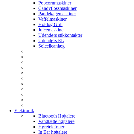
Popcornmaskiner
Candyflossmaskiner
Pandekagemaskiner
Vaffelmaskiner
Hotdog Grill
Juicemaskine
Udendørs stikkontakter
Udendørs EL
Solcelleanlæg
Elektronik
Bluetooth Højtalere
Vandtætte højtalere
Høretelefoner
In Ear højtalere