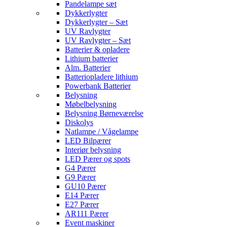
Pandelampe sæt
Dykkerlygter
Dykkerlygter – Sæt
UV Ravlygter
UV Ravlygter – Sæt
Batterier & opladere
Lithium batterier
Alm. Batterier
Batteriopladere lithium
Powerbank Batterier
Belysning
Møbelbelysning
Belysning Børneværelse
Diskolys
Natlampe / Vågelampe
LED Bilpærer
Interiør belysning
LED Pærer og spots
G4 Pærer
G9 Pærer
GU10 Pærer
E14 Pærer
E27 Pærer
AR111 Pærer
Event maskiner