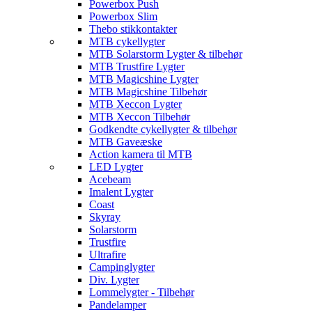
Powerbox Push
Powerbox Slim
Thebo stikkontakter
MTB cykellygter
MTB Solarstorm Lygter & tilbehør
MTB Trustfire Lygter
MTB Magicshine Lygter
MTB Magicshine Tilbehør
MTB Xeccon Lygter
MTB Xeccon Tilbehør
Godkendte cykellygter & tilbehør
MTB Gaveæske
Action kamera til MTB
LED Lygter
Acebeam
Imalent Lygter
Coast
Skyray
Solarstorm
Trustfire
Ultrafire
Campinglygter
Div. Lygter
Lommelygter - Tilbehør
Pandelamper