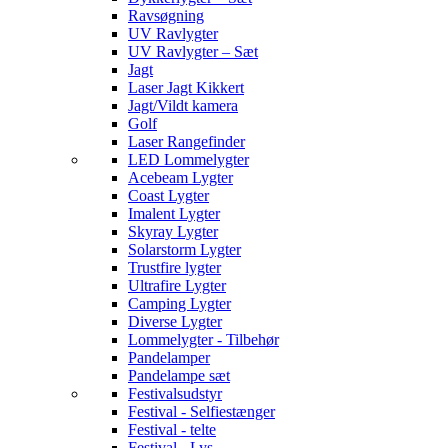
Ravsøgning
UV Ravlygter
UV Ravlygter – Sæt
Jagt
Laser Jagt Kikkert
Jagt/Vildt kamera
Golf
Laser Rangefinder
LED Lommelygter
Acebeam Lygter
Coast Lygter
Imalent Lygter
Skyray Lygter
Solarstorm Lygter
Trustfire lygter
Ultrafire Lygter
Camping Lygter
Diverse Lygter
Lommelygter - Tilbehør
Pandelamper
Pandelampe sæt
Festivalsudstyr
Festival - Selfiestænger
Festival - telte
Festival - Lys