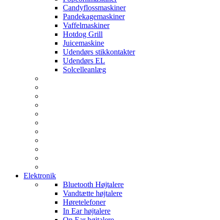
Candyflossmaskiner
Pandekagemaskiner
Vaffelmaskiner
Hotdog Grill
Juicemaskine
Udendørs stikkontakter
Udendørs EL
Solcelleanlæg
Elektronik
Bluetooth Højtalere
Vandtætte højtalere
Høretelefoner
In Ear højtalere
On Ear højtalere