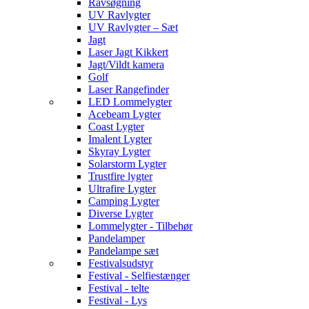
Ravsøgning
UV Ravlygter
UV Ravlygter – Sæt
Jagt
Laser Jagt Kikkert
Jagt/Vildt kamera
Golf
Laser Rangefinder
LED Lommelygter
Acebeam Lygter
Coast Lygter
Imalent Lygter
Skyray Lygter
Solarstorm Lygter
Trustfire lygter
Ultrafire Lygter
Camping Lygter
Diverse Lygter
Lommelygter - Tilbehør
Pandelamper
Pandelampe sæt
Festivalsudstyr
Festival - Selfiestænger
Festival - telte
Festival - Lys