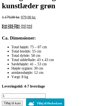
kunstlæder grøn
Den
Den
1.179,00
kr.
979,00
kr.
oprindelige
aktuelle
pris
pris
var:
er:
1.179,00 kr..
979,00 kr..
Ca. Dimensioner:
Total højde: 75 – 87 cm
Total bredde: 55 cm
Total dybde: 58 cm
Total siddeflade: 43 x 43 cm
Sædehøjde: 41 – 53 cm
Højde ryglæn: 39 cm
armlænshøjde: 12 cm
Vægt: 8 kg
Leveringstid: 4-7 hverdage
Lounger
Wellington
Tilføj til kurv
kunstlæder
Tilføj til Ønskeskyen