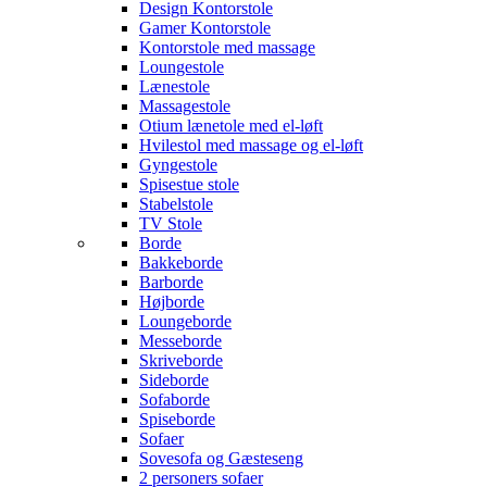
Design Kontorstole
Gamer Kontorstole
Kontorstole med massage
Loungestole
Lænestole
Massagestole
Otium lænetole med el-løft
Hvilestol med massage og el-løft
Gyngestole
Spisestue stole
Stabelstole
TV Stole
Borde
Bakkeborde
Barborde
Højborde
Loungeborde
Messeborde
Skriveborde
Sideborde
Sofaborde
Spiseborde
Sofaer
Sovesofa og Gæsteseng
2 personers sofaer