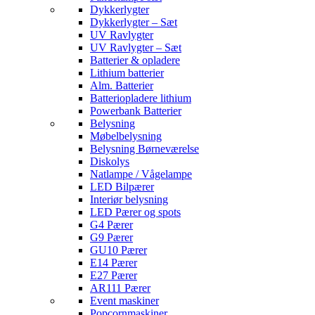
Dykkerlygter
Dykkerlygter – Sæt
UV Ravlygter
UV Ravlygter – Sæt
Batterier & opladere
Lithium batterier
Alm. Batterier
Batteriopladere lithium
Powerbank Batterier
Belysning
Møbelbelysning
Belysning Børneværelse
Diskolys
Natlampe / Vågelampe
LED Bilpærer
Interiør belysning
LED Pærer og spots
G4 Pærer
G9 Pærer
GU10 Pærer
E14 Pærer
E27 Pærer
AR111 Pærer
Event maskiner
Popcornmaskiner