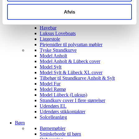
Siddegrupper
Hjørnesofaer
Afvis
Havebord med stole
Hyndeboks
Havebar
Luksus Loveboats
Liggestole
Plejemidler til polyrattan møbler
Tyske Strandkurve
Model Anholt
Model Anholt & Lübeck cover
Model Sylt
Model Sylt & Lübeck XL cover
Tilbehør til Strandkurve Anholt & Sylt
Model Fur
Model Rømø
Model Lübeck (Luksus)
Strandkurv cover I flere størrelser
Udendørs EL
Udendørs stikkontakter
Solcelleanlæg
Børn
Børnemøbler
Sminkeborde til børn