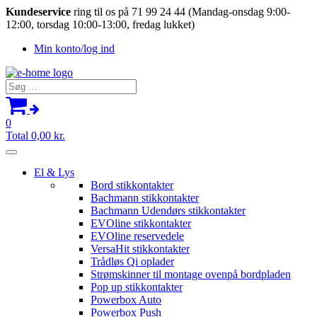
Kundeservice
ring til os på 71 99 24 44 (Mandag-onsdag 9:00-
12:00, torsdag 10:00-13:00, fredag lukket)
Min konto/log ind
Søg
efter:
0
Total
0,00
kr.
El & Lys
Bord stikkontakter
Bachmann stikkontakter
Bachmann Udendørs stikkontakter
EVOline stikkontakter
EVOline reservedele
VersaHit stikkontakter
Trådløs Qi oplader
Strømskinner til montage ovenpå bordpladen
Pop up stikkontakter
Powerbox Auto
Powerbox Push