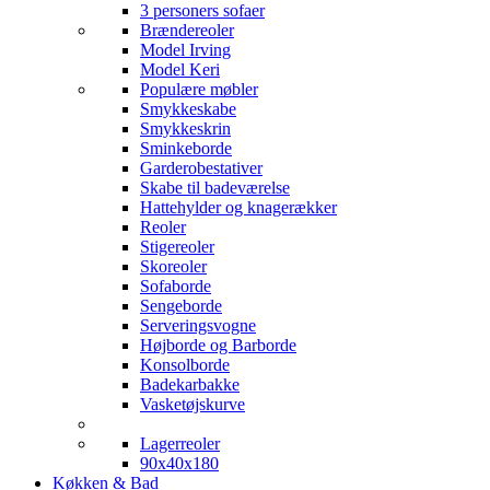
3 personers sofaer
Brændereoler
Model Irving
Model Keri
Populære møbler
Smykkeskabe
Smykkeskrin
Sminkeborde
Garderobestativer
Skabe til badeværelse
Hattehylder og knagerækker
Reoler
Stigereoler
Skoreoler
Sofaborde
Sengeborde
Serveringsvogne
Højborde og Barborde
Konsolborde
Badekarbakke
Vasketøjskurve
Lagerreoler
90x40x180
Køkken & Bad