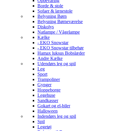
Opbevaring
Borde & stole
Sofaer & lænestole
Belysning Børn
Belysning Børneværelse
Diskolys
Natlampe / Vågelampe
Kælke
- EKO Snowstar
- EKO Snowstar tilbehør
Hamax luksus Bobslæder
Andre Kælke
Udendørs leg og spil
Leg
Sport
Trampoliner
Gynger
Hoppeborge
Legehuse
Sandkasser
Gokart og el-biler
Halloween
Indendørs leg og spil
Spil
Legetøj