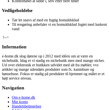
Komfortabel at sidde i, selv efter flere timer
Vedligeholdelse
Tør let snavs af med en fugtig bomuldsklud
Til rengøring anbefaler vi en bomuldsklud fugtet med lunkent
vand
!-->
Information
e-home.dk slog dørene op i 2012 med idéen om at være en
nichebutik. Idag er vi stadig en nichebutik men med mange nicher.
Ud over elektronik er butikken udvidet med alt fra møbler, vvs
artikler og mange udendørs produkter som fx. kaninbure og
hønsehuse. Fokus er stadig på produkter til hjemmet og målet er et
højt service niveau.
Navigation
Om e-home.dk
Min konto
Handelsbetingelser