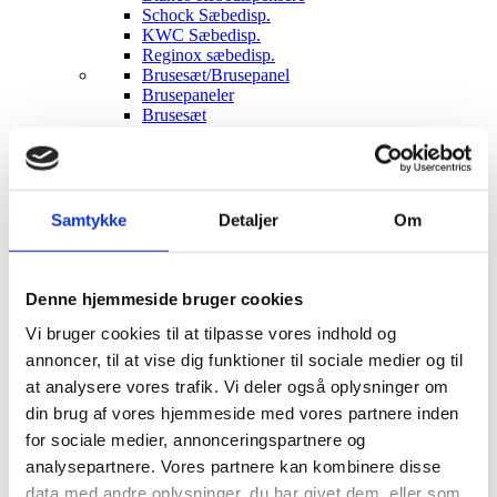
Schock Sæbedisp.
KWC Sæbedisp.
Reginox sæbedisp.
Brusesæt/Brusepanel
Brusepaneler
Brusesæt
Udendørs brusere
Afløbsrende
Rustfrit afløb
Sort glas afløb
Hvidt glas afløb
Samtykke
Detaljer
Om
Affaldssortering
Pedal systemer
Haven
Udendørs indretning
Denne hjemmeside bruger cookies
Udendørs brusere
Vi bruger cookies til at tilpasse vores indhold og
Bål og grill
Solcelleanlæg
annoncer, til at vise dig funktioner til sociale medier og til
Luksus have Pavilloner
at analysere vores trafik. Vi deler også oplysninger om
Tilbehør til luksus pavilloner
din brug af vores hjemmeside med vores partnere inden
Havepavilloner
Art Deco Have pavilloner
for sociale medier, annonceringspartnere og
Markiser
analysepartnere. Vores partnere kan kombinere disse
Hængekøjer
data med andre oplysninger, du har givet dem, eller som
Parasoller