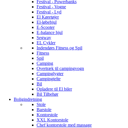
Festival - Powerbanks
Festival - Vogne
Festival - Lyd
El Køretøjer
El-løbehjul
E-Scooter
E-balance hjul
Segway
EL Cykler
Indendørs Fitness og Spil
Fitness
Spil
Camping
Overtræk til campingvogn
Campinglygter
Campingtelte
Bil
Opladere til El biler
Bil Tilbehør
Boligindretning
Stole
Barstole
Kontorstole
XXL Kontorstole
Chef kontorstole med massage