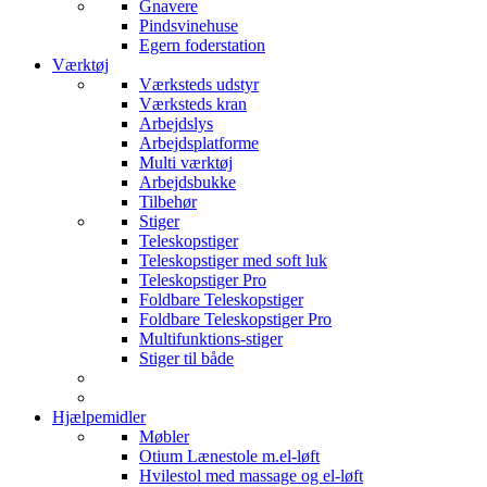
Gnavere
Pindsvinehuse
Egern foderstation
Værktøj
Værksteds udstyr
Værksteds kran
Arbejdslys
Arbejdsplatforme
Multi værktøj
Arbejdsbukke
Tilbehør
Stiger
Teleskopstiger
Teleskopstiger med soft luk
Teleskopstiger Pro
Foldbare Teleskopstiger
Foldbare Teleskopstiger Pro
Multifunktions-stiger
Stiger til både
Hjælpemidler
Møbler
Otium Lænestole m.el-løft
Hvilestol med massage og el-løft