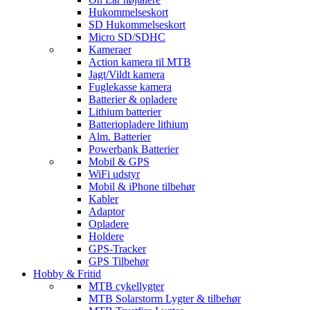
Hukommelseskort
SD Hukommelseskort
Micro SD/SDHC
Kameraer
Action kamera til MTB
Jagt/Vildt kamera
Fuglekasse kamera
Batterier & opladere
Lithium batterier
Batteriopladere lithium
Alm. Batterier
Powerbank Batterier
Mobil & GPS
WiFi udstyr
Mobil & iPhone tilbehør
Kabler
Adaptor
Opladere
Holdere
GPS-Tracker
GPS Tilbehør
Hobby & Fritid
MTB cykellygter
MTB Solarstorm Lygter & tilbehør