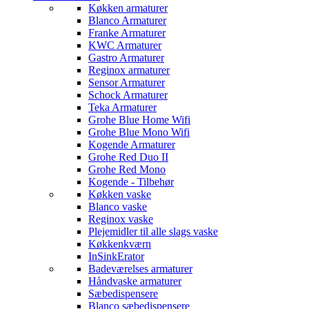
Køkken armaturer
Blanco Armaturer
Franke Armaturer
KWC Armaturer
Gastro Armaturer
Reginox armaturer
Sensor Armaturer
Schock Armaturer
Teka Armaturer
Grohe Blue Home Wifi
Grohe Blue Mono Wifi
Kogende Armaturer
Grohe Red Duo II
Grohe Red Mono
Kogende - Tilbehør
Køkken vaske
Blanco vaske
Reginox vaske
Plejemidler til alle slags vaske
Køkkenkværn
InSinkErator
Badeværelses armaturer
Håndvaske armaturer
Sæbedispensere
Blanco sæbedispensere