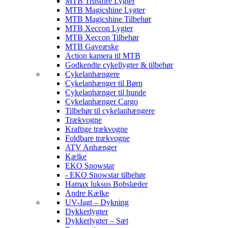
MTB Trustfire Lygter
MTB Magicshine Lygter
MTB Magicshine Tilbehør
MTB Xeccon Lygter
MTB Xeccon Tilbehør
MTB Gaveæske
Action kamera til MTB
Godkendte cykellygter & tilbehør
Cykelanhængere
Cykelanhænger til Børn
Cykelanhænger til hunde
Cykelanhænger Cargo
Tilbehør til cykelanhængere
Trækvogne
Kraftige trækvogne
Foldbare trækvogne
ATV Anhænger
Kælke
EKO Snowstar
- EKO Snowstar tilbehør
Hamax luksus Bobslæder
Andre Kælke
UV-Jagt – Dykning
Dykkerlygter
Dykkerlygter – Sæt