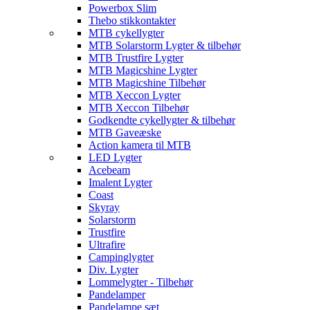
Powerbox Slim
Thebo stikkontakter
MTB cykellygter
MTB Solarstorm Lygter & tilbehør
MTB Trustfire Lygter
MTB Magicshine Lygter
MTB Magicshine Tilbehør
MTB Xeccon Lygter
MTB Xeccon Tilbehør
Godkendte cykellygter & tilbehør
MTB Gaveæske
Action kamera til MTB
LED Lygter
Acebeam
Imalent Lygter
Coast
Skyray
Solarstorm
Trustfire
Ultrafire
Campinglygter
Div. Lygter
Lommelygter - Tilbehør
Pandelamper
Pandelampe sæt