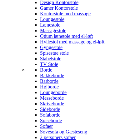
Design Kontorstole
Gamer Kontorstole
Kontorstole med massage
Loungestole
Lænestole
Massagestole
Otium lænetole med el-løft
Hvilestol med massage og el-løft
Gyngestole
Spisestue stole
Stabelstole
TV Stole
Borde
Bakkeborde
Barborde
Højborde
Loungeborde
Messeborde
Skriveborde
Sideborde
Sofaborde
Spiseborde
Sofaer
Sovesofa og Gæsteseng
2 personers sofaer