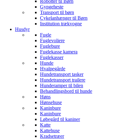
Robotter til Børn
Gyngeheste
Transport til børn
Cykelanhænger til Børn
Institution trækvogne
Husdyr
Fugle
Fuglevoliere
Fuglebure
Fuglekasse kamera
Fuglekasser
Hunde
Hvalpegårde
Hundetransport tasker
Hundetransport trailere
Hunderamper til bilen
Behandlingsbord til hunde
Høns
Hønsehuse
Kaninbure
Kaninbure
Løbegård til kaniner
Katte
Kattehuse
Kradsetræer