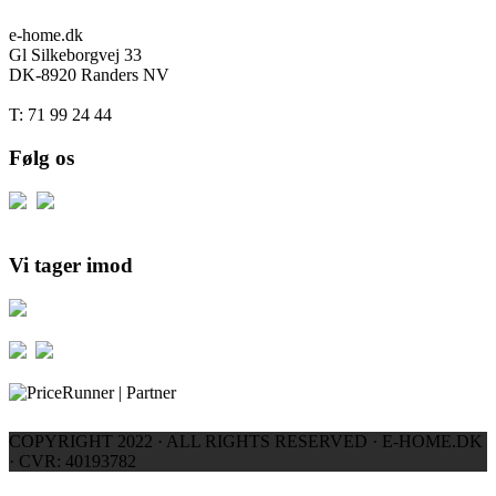
e-home.dk
Gl Silkeborgvej 33
DK-8920 Randers NV
T: 71 99 24 44
Følg os
Vi tager imod
COPYRIGHT 2022 · ALL RIGHTS RESERVED · E-HOME.DK
· CVR: 40193782