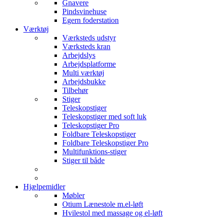
Gnavere
Pindsvinehuse
Egern foderstation
Værktøj
Værksteds udstyr
Værksteds kran
Arbejdslys
Arbejdsplatforme
Multi værktøj
Arbejdsbukke
Tilbehør
Stiger
Teleskopstiger
Teleskopstiger med soft luk
Teleskopstiger Pro
Foldbare Teleskopstiger
Foldbare Teleskopstiger Pro
Multifunktions-stiger
Stiger til både
Hjælpemidler
Møbler
Otium Lænestole m.el-løft
Hvilestol med massage og el-løft