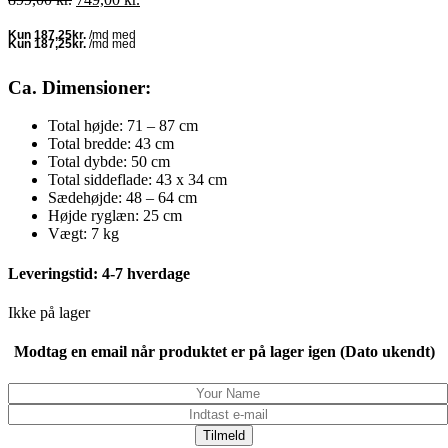
oprindelige
aktuelle
pris
pris
var:
er:
899,00 kr..
749,00 kr..
Ca. Dimensioner:
Total højde: 71 – 87 cm
Total bredde: 43 cm
Total dybde: 50 cm
Total siddeflade: 43 x 34 cm
Sædehøjde: 48 – 64 cm
Højde ryglæn: 25 cm
Vægt: 7 kg
Leveringstid: 4-7 hverdage
Ikke på lager
Modtag en email når produktet er på lager igen (Dato ukendt)
Tilmeld