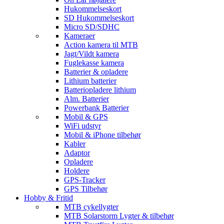
Hukommelseskort
SD Hukommelseskort
Micro SD/SDHC
Kameraer
Action kamera til MTB
Jagt/Vildt kamera
Fuglekasse kamera
Batterier & opladere
Lithium batterier
Batteriopladere lithium
Alm. Batterier
Powerbank Batterier
Mobil & GPS
WiFi udstyr
Mobil & iPhone tilbehør
Kabler
Adaptor
Opladere
Holdere
GPS-Tracker
GPS Tilbehør
Hobby & Fritid
MTB cykellygter
MTB Solarstorm Lygter & tilbehør