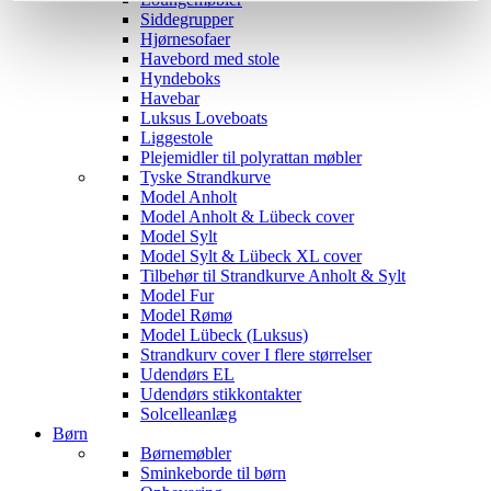
Siddegrupper
Hjørnesofaer
Havebord med stole
Hyndeboks
Havebar
Luksus Loveboats
Liggestole
Plejemidler til polyrattan møbler
Tyske Strandkurve
Model Anholt
Model Anholt & Lübeck cover
Model Sylt
Model Sylt & Lübeck XL cover
Tilbehør til Strandkurve Anholt & Sylt
Model Fur
Model Rømø
Model Lübeck (Luksus)
Strandkurv cover I flere størrelser
Udendørs EL
Udendørs stikkontakter
Solcelleanlæg
Børn
Børnemøbler
Sminkeborde til børn