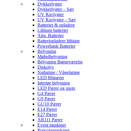
Dykkerlygter
Dykkerlygter – Sæt
UV Ravlygter
UV Ravlygter – Sæt
Batterier & opladere
Lithium batterier
Alm. Batterier
Batteriopladere lithium
Powerbank Batterier
Belysning
Møbelbelysning
Belysning Børneværelse
Diskolys
Natlampe / Vågelampe
LED Bilpærer
Interiør belysning
LED Pærer og spots
G4 Pærer
G9 Pærer
GU10 Pærer
E14 Pærer
E27 Pærer
AR111 Pærer
Event maskiner
Popcornmaskiner