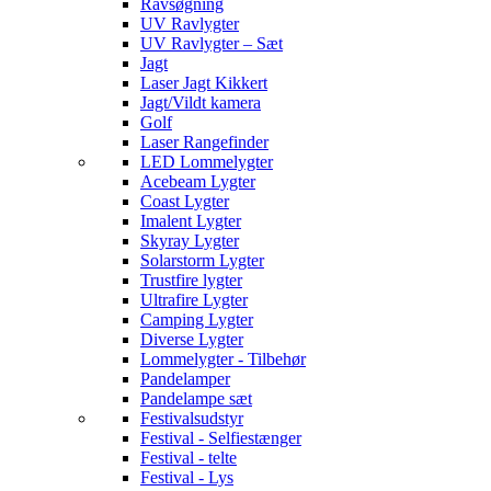
Ravsøgning
UV Ravlygter
UV Ravlygter – Sæt
Jagt
Laser Jagt Kikkert
Jagt/Vildt kamera
Golf
Laser Rangefinder
LED Lommelygter
Acebeam Lygter
Coast Lygter
Imalent Lygter
Skyray Lygter
Solarstorm Lygter
Trustfire lygter
Ultrafire Lygter
Camping Lygter
Diverse Lygter
Lommelygter - Tilbehør
Pandelamper
Pandelampe sæt
Festivalsudstyr
Festival - Selfiestænger
Festival - telte
Festival - Lys