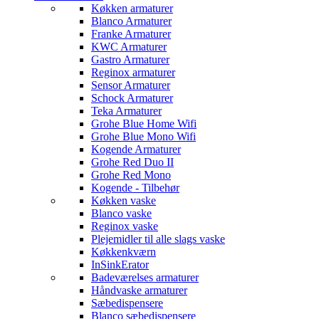
Køkken armaturer
Blanco Armaturer
Franke Armaturer
KWC Armaturer
Gastro Armaturer
Reginox armaturer
Sensor Armaturer
Schock Armaturer
Teka Armaturer
Grohe Blue Home Wifi
Grohe Blue Mono Wifi
Kogende Armaturer
Grohe Red Duo II
Grohe Red Mono
Kogende - Tilbehør
Køkken vaske
Blanco vaske
Reginox vaske
Plejemidler til alle slags vaske
Køkkenkværn
InSinkErator
Badeværelses armaturer
Håndvaske armaturer
Sæbedispensere
Blanco sæbedispensere