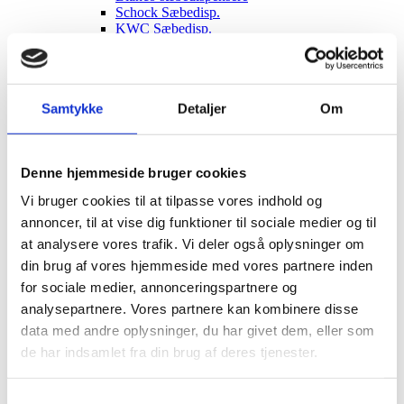
Schock Sæbedisp.
KWC Sæbedisp.
Reginox sæbedisp.
Brusesæt/Brusepanel
Brusepaneler
Brusesæt
Samtykke
Detaljer
Om
Udendørs brusere
Afløbsrende
Rustfrit afløb
Sort glas afløb
Denne hjemmeside bruger cookies
Hvidt glas afløb
Affaldssortering
Vi bruger cookies til at tilpasse vores indhold og
Pedal systemer
annoncer, til at vise dig funktioner til sociale medier og til
Haven
Udendørs indretning
at analysere vores trafik. Vi deler også oplysninger om
Udendørs brusere
din brug af vores hjemmeside med vores partnere inden
Bål og grill
for sociale medier, annonceringspartnere og
Solcelleanlæg
Luksus have Pavilloner
analysepartnere. Vores partnere kan kombinere disse
Tilbehør til luksus pavilloner
data med andre oplysninger, du har givet dem, eller som
Havepavilloner
de har indsamlet fra din brug af deres tjenester.
Art Deco Have pavilloner
Markiser
Hængekøjer
Samtykkevalg
Parasoller