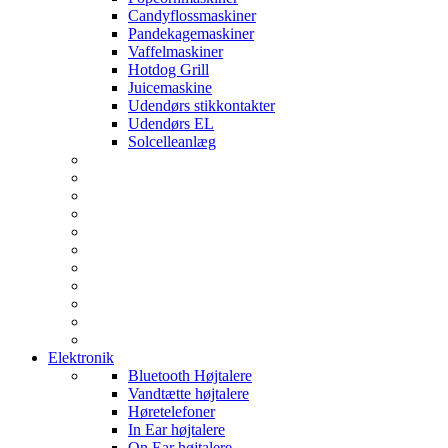
Candyflossmaskiner
Pandekagemaskiner
Vaffelmaskiner
Hotdog Grill
Juicemaskine
Udendørs stikkontakter
Udendørs EL
Solcelleanlæg
Elektronik
Bluetooth Højtalere
Vandtætte højtalere
Høretelefoner
In Ear højtalere
On Ear højtalere