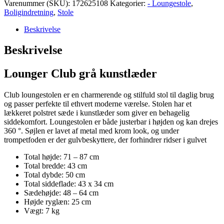
Varenummer (SKU):
172625108
Kategorier:
- Loungestole
,
Boligindretning
,
Stole
Beskrivelse
Beskrivelse
Lounger Club grå kunstlæder
Club loungestolen er en charmerende og stilfuld stol til daglig brug
og passer perfekte til ethvert moderne værelse. Stolen har et
lækkeret polstret sæde i kunstlæder som giver en behagelig
siddekomfort. Loungestolen er både justerbar i højden og kan drejes
360 °. Søjlen er lavet af metal med krom look, og under
trompetfoden er der gulvbeskyttere, der forhindrer ridser i gulvet
Total højde: 71 – 87 cm
Total bredde: 43 cm
Total dybde: 50 cm
Total siddeflade: 43 x 34 cm
Sædehøjde: 48 – 64 cm
Højde ryglæn: 25 cm
Vægt: 7 kg