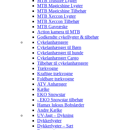
MTB Trustfire Lygter
MTB Magicshine Lygter
MTB Magicshine Tilbehør
MTB Xeccon Lygter
MTB Xeccon Tilbehør
MTB Gaveæske
Action kamera til MTB
Godkendte cykellygter & tilbehør
Cykelanhængere
Cykelanhænger til Børn
Cykelanhænger til hunde
Cykelanhænger Cargo
Tilbehør til cykelanhængere
Trækvogne
Kraftige trækvogne
Foldbare trækvogne
ATV Anhænger
Kælke
EKO Snowstar
- EKO Snowstar tilbehør
Hamax luksus Bobslæder
Andre Kælke
UV-Jagt – Dykning
Dykkerlygter
Dykkerlygter – Sæt