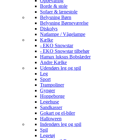
Opbevaring
Borde & stole
Sofaer & lænestole
Belysning Børn
Belysning Børneværelse
Diskolys
Natlampe / Vågelampe
Kælke
- EKO Snowstar
- EKO Snowstar tilbehør
Hamax luksus Bobslæder
Andre Kælke
Udendørs leg og spil
Leg
Sport
Trampoliner
Gynger
Hoppeborge
Legehuse
Sandkasser
Gokart og el-biler
Halloween
Indendørs leg og spil
Spil
Legetøj