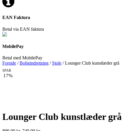
EAN Faktura
Betal via EAN faktura
MobilePay
Betal med MobilePay
Forside
/
Boligindretning
/
Stole
/ Lounger Club kunstlæder grå
SPAR
17%
Lounger Club kunstlæder grå
Den
Den
899,00
kr.
749,00
kr.