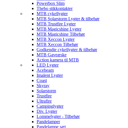
Powerbox Slim
Thebo stikkontakter
MTB cykellygter
MTB Solarstorm Lygter & tilbehør
MTB Trustfire Lygter
MTB Magicshine Lygter
MTB Magicshine Tilbehør
MTB Xeccon Lygter
MTB Xeccon Tilbehør
Godkendte cykellygter & tilbehør
MTB Gaveæske
Action kamera til MTB
LED Lygter
Acebeam
Imalent Lygter
Coast
Skyray
Solarstorm
Trustfire
Ultrafire
Campinglygter
Div. Lygter
Lommelygter - Tilbehør
Pandelamper
Pandelampe sæt