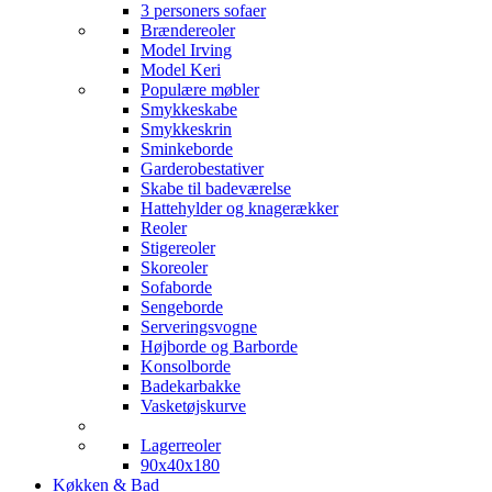
3 personers sofaer
Brændereoler
Model Irving
Model Keri
Populære møbler
Smykkeskabe
Smykkeskrin
Sminkeborde
Garderobestativer
Skabe til badeværelse
Hattehylder og knagerækker
Reoler
Stigereoler
Skoreoler
Sofaborde
Sengeborde
Serveringsvogne
Højborde og Barborde
Konsolborde
Badekarbakke
Vasketøjskurve
Lagerreoler
90x40x180
Køkken & Bad