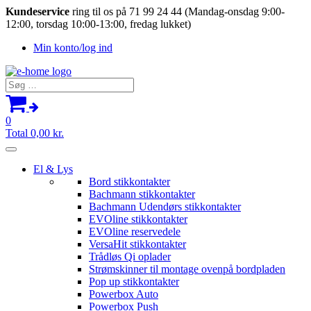
Kundeservice
ring til os på 71 99 24 44 (Mandag-onsdag 9:00-
12:00, torsdag 10:00-13:00, fredag lukket)
Min konto/log ind
Søg
efter:
0
Total
0,00
kr.
El & Lys
Bord stikkontakter
Bachmann stikkontakter
Bachmann Udendørs stikkontakter
EVOline stikkontakter
EVOline reservedele
VersaHit stikkontakter
Trådløs Qi oplader
Strømskinner til montage ovenpå bordpladen
Pop up stikkontakter
Powerbox Auto
Powerbox Push