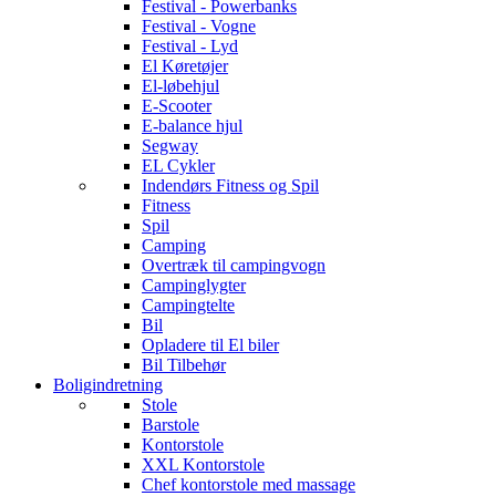
Festival - Powerbanks
Festival - Vogne
Festival - Lyd
El Køretøjer
El-løbehjul
E-Scooter
E-balance hjul
Segway
EL Cykler
Indendørs Fitness og Spil
Fitness
Spil
Camping
Overtræk til campingvogn
Campinglygter
Campingtelte
Bil
Opladere til El biler
Bil Tilbehør
Boligindretning
Stole
Barstole
Kontorstole
XXL Kontorstole
Chef kontorstole med massage