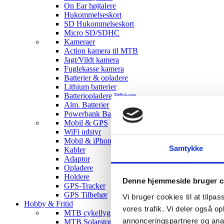
On Ear højtalere
Hukommelseskort
SD Hukommelseskort
Micro SD/SDHC
Kameraer
Action kamera til MTB
Jagt/Vildt kamera
Fuglekasse kamera
Batterier & opladere
Lithium batterier
Batteriopladere lithium
Alm. Batterier
Powerbank Batterier
Mobil & GPS
WiFi udstyr
Mobil & iPhone tilbehør
Samtykke
Kabler
Adaptor
Opladere
Holdere
Denne hjemmeside bruger c
GPS-Tracker
GPS Tilbehør
Vi bruger cookies til at tilpas
Hobby & Fritid
vores trafik. Vi deler også 
MTB cykellygter
annonceringspartnere og anal
MTB Solarstorm Lygter & tilbehør