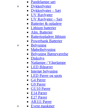
Pandelampe sæt
Dykkerlygter
Dykkerlygter – Sæt
UV Ravlygter
UV Ravlygter – Sæt
Batterier & opladere
Lithium batterier
Alm. Batterier
Batteriopladere lithium
Powerbank Batterier
Belysning
Møbelbelysning
Belysning Børneværelse
Diskolys
Natlampe / Vågelampe
LED Bilpærer
Interiør belysning
LED Pærer og spots
G4 Pærer
G9 Pærer
GU10 Pærer
E14 Pærer
E27 Pærer
AR111 Pærer
Event maskiner