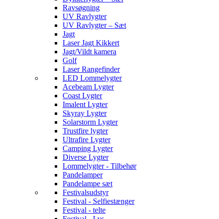
Ravsøgning
UV Ravlygter
UV Ravlygter – Sæt
Jagt
Laser Jagt Kikkert
Jagt/Vildt kamera
Golf
Laser Rangefinder
LED Lommelygter
Acebeam Lygter
Coast Lygter
Imalent Lygter
Skyray Lygter
Solarstorm Lygter
Trustfire lygter
Ultrafire Lygter
Camping Lygter
Diverse Lygter
Lommelygter - Tilbehør
Pandelamper
Pandelampe sæt
Festivalsudstyr
Festival - Selfiestænger
Festival - telte
Festival - Lys