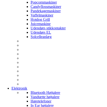
Popcornmaskiner
Candyflossmaskiner
Pandekagemaskiner
Vaffelmaskiner
Hotdog Grill
Juicemaskine
Udendørs stikkontakter
Udendørs EL
Solcelleanlæg
Elektronik
Bluetooth Højtalere
Vandtætte højtalere
Høretelefoner
In Ear højtalere