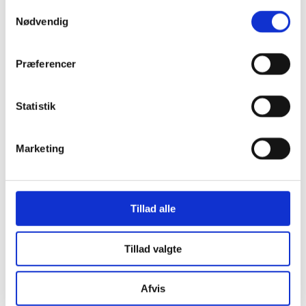
Samtykkevalg
Stjernetelte
Nødvendig
Redskabsskure
Rosenbuer
Plantiflex Drivhus
190 Serie
Præferencer
250 Serie
Polytunnel Drivhus
Folie væksthuse
Statistik
Havebænke
Rundt om træet
Teaktræ bænke
Havebænke med blomsterkasser
Marketing
Eukalyptus træbænke
Parkbænke
Gyngebænke
Udendørs leg & Spil
Sport
Tillad alle
Trampoliner
Gynger
Hoppeborge
Tillad valgte
Legehuse
Sandkasser
Gokart og el-biler
Afvis
Havemøbler
Loungemøbler