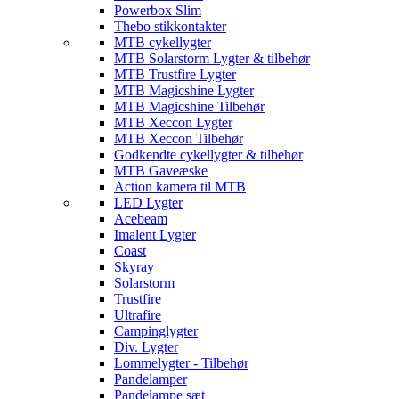
Powerbox Slim
Thebo stikkontakter
MTB cykellygter
MTB Solarstorm Lygter & tilbehør
MTB Trustfire Lygter
MTB Magicshine Lygter
MTB Magicshine Tilbehør
MTB Xeccon Lygter
MTB Xeccon Tilbehør
Godkendte cykellygter & tilbehør
MTB Gaveæske
Action kamera til MTB
LED Lygter
Acebeam
Imalent Lygter
Coast
Skyray
Solarstorm
Trustfire
Ultrafire
Campinglygter
Div. Lygter
Lommelygter - Tilbehør
Pandelamper
Pandelampe sæt