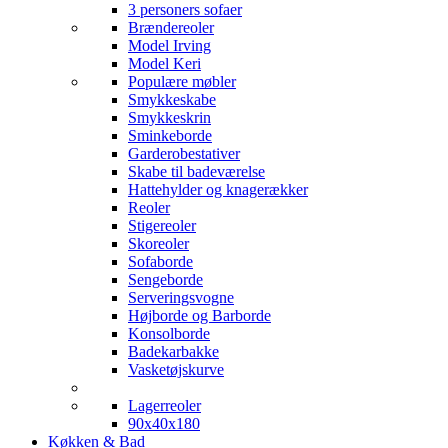
3 personers sofaer
Brændereoler
Model Irving
Model Keri
Populære møbler
Smykkeskabe
Smykkeskrin
Sminkeborde
Garderobestativer
Skabe til badeværelse
Hattehylder og knagerækker
Reoler
Stigereoler
Skoreoler
Sofaborde
Sengeborde
Serveringsvogne
Højborde og Barborde
Konsolborde
Badekarbakke
Vasketøjskurve
Lagerreoler
90x40x180
Køkken & Bad