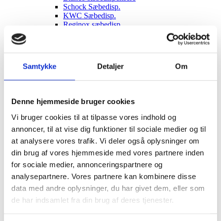
Schock Sæbedisp.
KWC Sæbedisp.
Reginox sæbedisp.
Brusesæt/Brusepanel
Brusepaneler
Brusesæt
Udendørs brusere
Samtykke
Detaljer
Om
Afløbsrende
Rustfrit afløb
Sort glas afløb
Hvidt glas afløb
Denne hjemmeside bruger cookies
Affaldssortering
Pedal systemer
Vi bruger cookies til at tilpasse vores indhold og
Haven
annoncer, til at vise dig funktioner til sociale medier og til
Udendørs indretning
Udendørs brusere
at analysere vores trafik. Vi deler også oplysninger om
Bål og grill
din brug af vores hjemmeside med vores partnere inden
Solcelleanlæg
for sociale medier, annonceringspartnere og
Luksus have Pavilloner
Tilbehør til luksus pavilloner
analysepartnere. Vores partnere kan kombinere disse
Havepavilloner
data med andre oplysninger, du har givet dem, eller som
Art Deco Have pavilloner
de har indsamlet fra din brug af deres tjenester.
Markiser
Hængekøjer
Parasoller