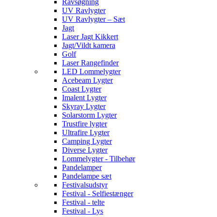
Ravsøgning
UV Ravlygter
UV Ravlygter – Sæt
Jagt
Laser Jagt Kikkert
Jagt/Vildt kamera
Golf
Laser Rangefinder
LED Lommelygter
Acebeam Lygter
Coast Lygter
Imalent Lygter
Skyray Lygter
Solarstorm Lygter
Trustfire lygter
Ultrafire Lygter
Camping Lygter
Diverse Lygter
Lommelygter - Tilbehør
Pandelamper
Pandelampe sæt
Festivalsudstyr
Festival - Selfiestænger
Festival - telte
Festival - Lys