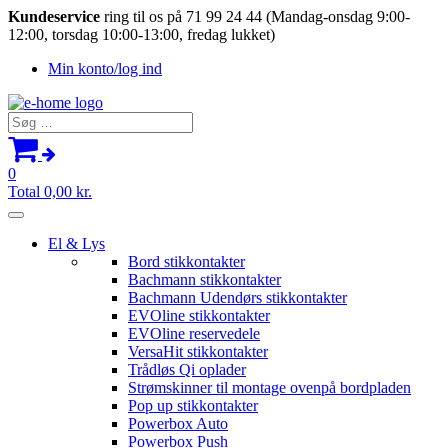
Kundeservice
ring til os på 71 99 24 44 (Mandag-onsdag 9:00-
12:00, torsdag 10:00-13:00, fredag lukket)
Min konto/log ind
Søg
efter:
0
Total
0,00
kr.
El & Lys
Bord stikkontakter
Bachmann stikkontakter
Bachmann Udendørs stikkontakter
EVOline stikkontakter
EVOline reservedele
VersaHit stikkontakter
Trådløs Qi oplader
Strømskinner til montage ovenpå bordpladen
Pop up stikkontakter
Powerbox Auto
Powerbox Push