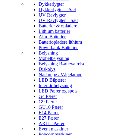
Dykkerlygter
Dykkerlygter – Sæt
UV Ravlygter
UV Ravlygter – Sæt
Batterier & opladere
Lithium batterier
Alm. Batterier
Batteriopladere lithium
Powerbank Batterier
Belysning
Møbelbelysning
Belysning Børneværelse
Diskolys
Natlampe / Vågelampe
LED Bilpærer
Interiør belysning
LED Pærer og spots
G4 Pærer
G9 Pærer
GU10 Pærer
E14 Pærer
E27 Pærer
AR111 Pærer
Event maskiner
Popcornmaskiner