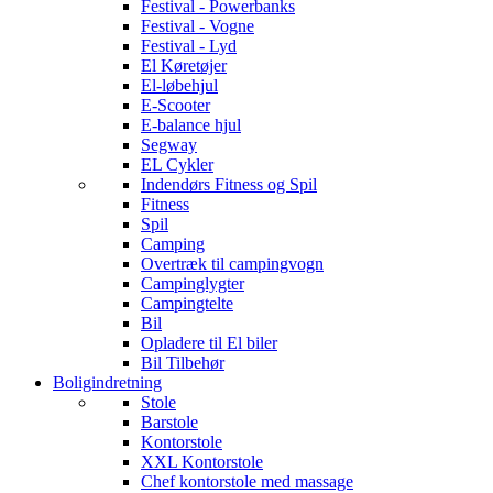
Festival - Powerbanks
Festival - Vogne
Festival - Lyd
El Køretøjer
El-løbehjul
E-Scooter
E-balance hjul
Segway
EL Cykler
Indendørs Fitness og Spil
Fitness
Spil
Camping
Overtræk til campingvogn
Campinglygter
Campingtelte
Bil
Opladere til El biler
Bil Tilbehør
Boligindretning
Stole
Barstole
Kontorstole
XXL Kontorstole
Chef kontorstole med massage