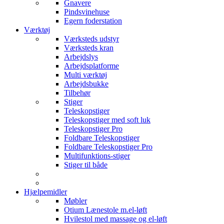
Gnavere
Pindsvinehuse
Egern foderstation
Værktøj
Værksteds udstyr
Værksteds kran
Arbejdslys
Arbejdsplatforme
Multi værktøj
Arbejdsbukke
Tilbehør
Stiger
Teleskopstiger
Teleskopstiger med soft luk
Teleskopstiger Pro
Foldbare Teleskopstiger
Foldbare Teleskopstiger Pro
Multifunktions-stiger
Stiger til både
Hjælpemidler
Møbler
Otium Lænestole m.el-løft
Hvilestol med massage og el-løft