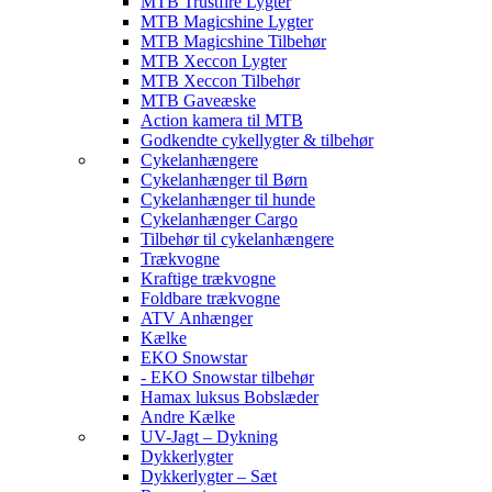
MTB Trustfire Lygter
MTB Magicshine Lygter
MTB Magicshine Tilbehør
MTB Xeccon Lygter
MTB Xeccon Tilbehør
MTB Gaveæske
Action kamera til MTB
Godkendte cykellygter & tilbehør
Cykelanhængere
Cykelanhænger til Børn
Cykelanhænger til hunde
Cykelanhænger Cargo
Tilbehør til cykelanhængere
Trækvogne
Kraftige trækvogne
Foldbare trækvogne
ATV Anhænger
Kælke
EKO Snowstar
- EKO Snowstar tilbehør
Hamax luksus Bobslæder
Andre Kælke
UV-Jagt – Dykning
Dykkerlygter
Dykkerlygter – Sæt