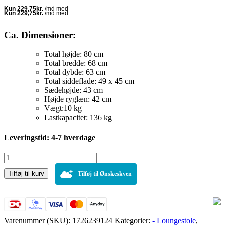
pris
pris
var:
er:
1.099,00 kr..
919,00 kr..
Ca. Dimensioner:
Total højde: 80 cm
Total bredde: 68 cm
Total dybde: 63 cm
Total siddeflade: 49 x 45 cm
Sædehøjde: 43 cm
Højde ryglæn: 42 cm
Vægt:10 kg
Lastkapacitet: 136 kg
Leveringstid: 4-7 hverdage
Lounger
Arcade
Tilføj til kurv
stof
Tilføj til Ønskeskyen
gråbrun
antal
Varenummer (SKU):
1726239124
Kategorier:
- Loungestole
,