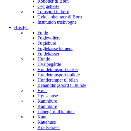
Robotter til Børn
Gyngeheste
Transport til børn
Cykelanhænger til Børn
Institution trækvogne
Husdyr
Fugle
Fuglevoliere
Fuglebure
Fuglekasse kamera
Fuglekasser
Hunde
Hvalpegårde
Hundetransport tasker
Hundetransport trailere
Hunderamper til bilen
Behandlingsbord til hunde
Høns
Hønsehuse
Kaninbure
Kaninbure
Løbegård til kaniner
Katte
Kattehuse
Kradsetræer