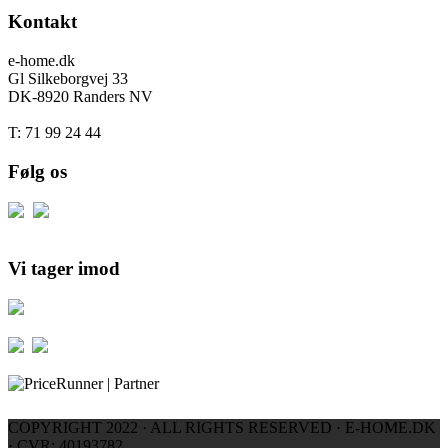
Kontakt
e-home.dk
Gl Silkeborgvej 33
DK-8920 Randers NV
T: 71 99 24 44
Følg os
Vi tager imod
COPYRIGHT 2022 · ALL RIGHTS RESERVED · E-HOME.DK
· CVR: 40193782