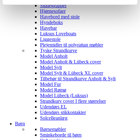
Siddegrupper
Hjørnesofaer
Havebord med stole
Hyndeboks
Havebar
Luksus Loveboats
Liggestole
Plejemidler til polyrattan møbler
Tyske Strandkurve
Model Anholt
Model Anholt & Lübeck cover
Model Sylt
Model Sylt & Lübeck XL cover
Tilbehør til Strandkurve Anholt & Sylt
Model Fur
Model Rømø
Model Lübeck (Luksus)
Strandkurv cover I flere størrelser
Udendørs EL
Udendørs stikkontakter
Solcelleanlæg
Børn
Børnemøbler
Sminkeborde til børn