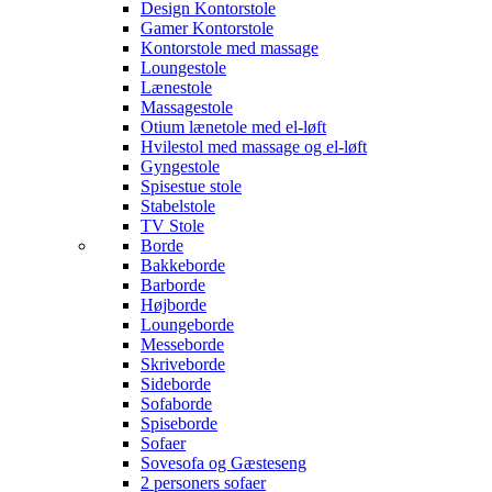
Design Kontorstole
Gamer Kontorstole
Kontorstole med massage
Loungestole
Lænestole
Massagestole
Otium lænetole med el-løft
Hvilestol med massage og el-løft
Gyngestole
Spisestue stole
Stabelstole
TV Stole
Borde
Bakkeborde
Barborde
Højborde
Loungeborde
Messeborde
Skriveborde
Sideborde
Sofaborde
Spiseborde
Sofaer
Sovesofa og Gæsteseng
2 personers sofaer