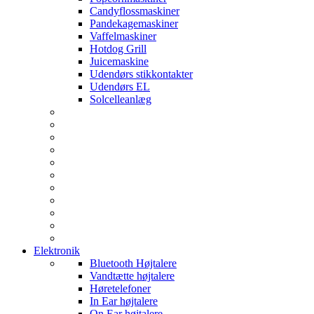
Candyflossmaskiner
Pandekagemaskiner
Vaffelmaskiner
Hotdog Grill
Juicemaskine
Udendørs stikkontakter
Udendørs EL
Solcelleanlæg
Elektronik
Bluetooth Højtalere
Vandtætte højtalere
Høretelefoner
In Ear højtalere
On Ear højtalere