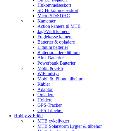
Hukommelseskort
SD Hukommelseskort
Micro SD/SDHC
Kameraer
Action kamera til MTB
Jagt/Vildt kamera
Fuglekasse kamera
Batterier & opladere
Lithium batterier
Batteriopladere lithium
Alm. Batterier
Powerbank Batterier
Mobil & GPS
WiFi udstyr
Mobil & iPhone tilbehør
Kabler
Adaptor
Opladere
Holdere
GPS-Tracker
GPS Tilbehør
Hobby & Fritid
MTB cykellygter
MTB Solarstorm Lygter & tilbehør