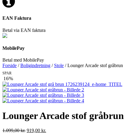
EAN Faktura
Betal via EAN faktura
MobilePay
Betal med MobilePay
Forside
/
Boligindretning
/
Stole
/ Lounger Arcade stof gråbrun
SPAR
16%
Lounger Arcade stof gråbrun
Den
Den
1.099,00
kr.
919,00
kr.
oprindelige
aktuelle