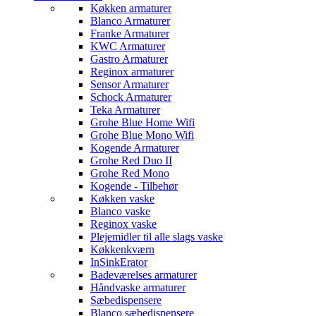
Køkken armaturer
Blanco Armaturer
Franke Armaturer
KWC Armaturer
Gastro Armaturer
Reginox armaturer
Sensor Armaturer
Schock Armaturer
Teka Armaturer
Grohe Blue Home Wifi
Grohe Blue Mono Wifi
Kogende Armaturer
Grohe Red Duo II
Grohe Red Mono
Kogende - Tilbehør
Køkken vaske
Blanco vaske
Reginox vaske
Plejemidler til alle slags vaske
Køkkenkværn
InSinkErator
Badeværelses armaturer
Håndvaske armaturer
Sæbedispensere
Blanco sæbedispensere