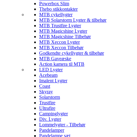
Powerbox Slim
Thebo stikkontakter
MTB cykellygter
MTB Solarstorm Lygter & tilbehør
MTB Trustfire Lygter
MTB Magicshine Lygter
MTB Magicshine Tilbehør
MTB Xeccon Lygter
MTB Xeccon Tilbehør
Godkendte cykellygter & tilbehør
MTB Gaveæske
Action kamera til MTB
LED Lygter
Acebeam
Imalent Lygter
Coast
Skyray
Solarstorm
Trustfire
Ultrafire
Campinglygter
Div. Lygter
Lommelygter - Tilbehør
Pandelamper
Pandelampe sæt