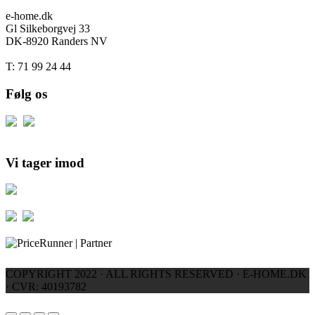
e-home.dk
Gl Silkeborgvej 33
DK-8920 Randers NV
T: 71 99 24 44
Følg os
Vi tager imod
COPYRIGHT 2022 · ALL RIGHTS RESERVED · E-HOME.DK
· CVR: 40193782