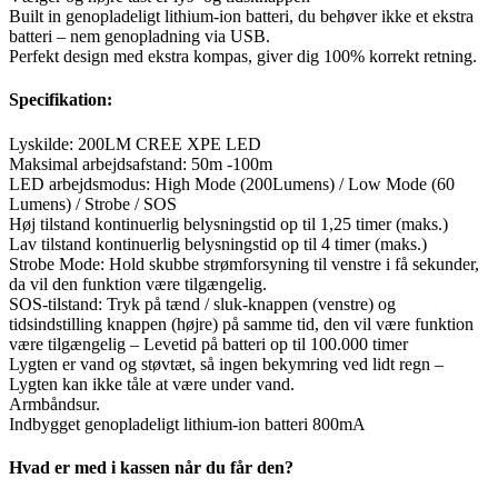
Built in genopladeligt lithium-ion batteri, du behøver ikke et ekstra
batteri – nem genopladning via USB.
Perfekt design med ekstra kompas, giver dig 100% korrekt retning.
Specifikation:
Lyskilde: 200LM CREE XPE LED
Maksimal arbejdsafstand: 50m -100m
LED arbejdsmodus: High Mode (200Lumens) / Low Mode (60
Lumens) / Strobe / SOS
Høj tilstand kontinuerlig belysningstid op til 1,25 timer (maks.)
Lav tilstand kontinuerlig belysningstid op til 4 timer (maks.)
Strobe Mode: Hold skubbe strømforsyning til venstre i få sekunder,
da vil den funktion være tilgængelig.
SOS-tilstand: Tryk på tænd / sluk-knappen (venstre) og
tidsindstilling knappen (højre) på samme tid, den vil være funktion
være tilgængelig – Levetid på batteri op til 100.000 timer
Lygten er vand og støvtæt, så ingen bekymring ved lidt regn –
Lygten kan ikke tåle at være under vand.
Armbåndsur.
Indbygget genopladeligt lithium-ion batteri 800mA
Hvad er med i kassen når du får den?