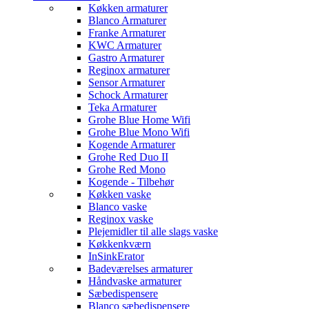
Køkken armaturer
Blanco Armaturer
Franke Armaturer
KWC Armaturer
Gastro Armaturer
Reginox armaturer
Sensor Armaturer
Schock Armaturer
Teka Armaturer
Grohe Blue Home Wifi
Grohe Blue Mono Wifi
Kogende Armaturer
Grohe Red Duo II
Grohe Red Mono
Kogende - Tilbehør
Køkken vaske
Blanco vaske
Reginox vaske
Plejemidler til alle slags vaske
Køkkenkværn
InSinkErator
Badeværelses armaturer
Håndvaske armaturer
Sæbedispensere
Blanco sæbedispensere