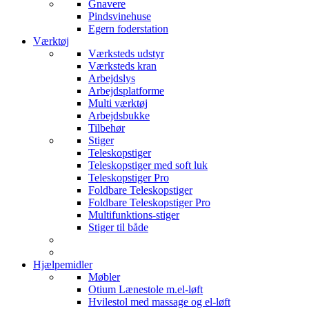
Gnavere
Pindsvinehuse
Egern foderstation
Værktøj
Værksteds udstyr
Værksteds kran
Arbejdslys
Arbejdsplatforme
Multi værktøj
Arbejdsbukke
Tilbehør
Stiger
Teleskopstiger
Teleskopstiger med soft luk
Teleskopstiger Pro
Foldbare Teleskopstiger
Foldbare Teleskopstiger Pro
Multifunktions-stiger
Stiger til både
Hjælpemidler
Møbler
Otium Lænestole m.el-løft
Hvilestol med massage og el-løft