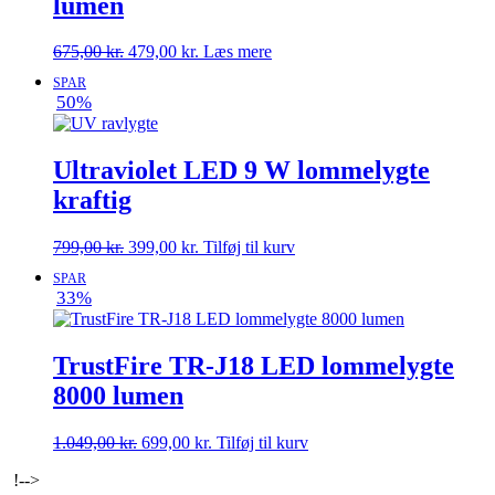
lumen
Den
Den
675,00
kr.
479,00
kr.
Læs mere
oprindelige
aktuelle
SPAR
pris
pris
50%
var:
er:
675,00 kr..
479,00 kr..
Ultraviolet LED 9 W lommelygte
kraftig
Den
Den
799,00
kr.
399,00
kr.
Tilføj til kurv
oprindelige
aktuelle
SPAR
pris
pris
33%
var:
er:
799,00 kr..
399,00 kr..
TrustFire TR-J18 LED lommelygte
8000 lumen
Den
Den
1.049,00
kr.
699,00
kr.
Tilføj til kurv
oprindelige
aktuelle
!-->
pris
pris