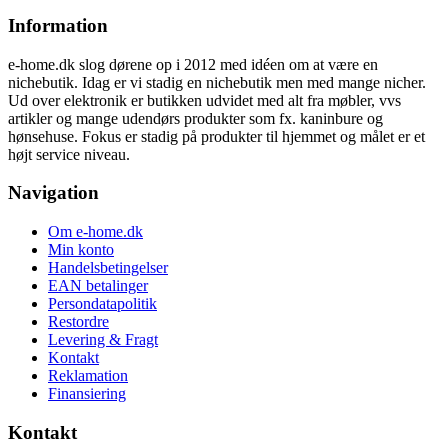
var:
er:
Information
1.049,00 kr..
699,00 kr..
e-home.dk slog dørene op i 2012 med idéen om at være en
nichebutik. Idag er vi stadig en nichebutik men med mange nicher.
Ud over elektronik er butikken udvidet med alt fra møbler, vvs
artikler og mange udendørs produkter som fx. kaninbure og
hønsehuse. Fokus er stadig på produkter til hjemmet og målet er et
højt service niveau.
Navigation
Om e-home.dk
Min konto
Handelsbetingelser
EAN betalinger
Persondatapolitik
Restordre
Levering & Fragt
Kontakt
Reklamation
Finansiering
Kontakt