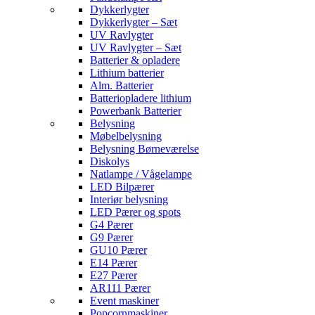
Dykkerlygter
Dykkerlygter – Sæt
UV Ravlygter
UV Ravlygter – Sæt
Batterier & opladere
Lithium batterier
Alm. Batterier
Batteriopladere lithium
Powerbank Batterier
Belysning
Møbelbelysning
Belysning Børneværelse
Diskolys
Natlampe / Vågelampe
LED Bilpærer
Interiør belysning
LED Pærer og spots
G4 Pærer
G9 Pærer
GU10 Pærer
E14 Pærer
E27 Pærer
AR111 Pærer
Event maskiner
Popcornmaskiner