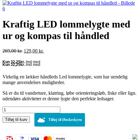
Kraftig LED lommelygte med
ur og kompas til håndled
Den
Den
269,00
kr.
129,00
kr.
oprindelige
aktuelle
pris
pris
var:
er:
269,00 kr..
129,00 kr..
Virkelig en lækker håndleds Led lommelygte, som har uendelig
mange anvendelses muligheder.
Så er du til vandreture, klatring, løbe orienteringsløb, fiske eller lign.
udendørs aktiviteter er denne lygte den perfekte ledsager.
Kraftig
LED
Tilføj til kurv
lommelygte
Tilføj til Ønskeskyen
med
ur
og