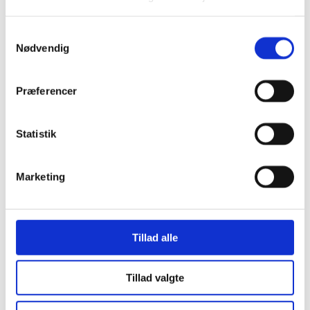
Siddegrupper
Hjørnesofaer
Samtykkevalg
Havebord med stole
Nødvendig
Hyndeboks
Havebar
Luksus Loveboats
Liggestole
Præferencer
Plejemidler til polyrattan møbler
Tyske Strandkurve
Model Anholt
Statistik
Model Anholt & Lübeck cover
Model Sylt
Model Sylt & Lübeck XL cover
Tilbehør til Strandkurve Anholt & Sylt
Marketing
Model Fur
Model Rømø
Model Lübeck (Luksus)
Strandkurv cover I flere størrelser
Udendørs EL
Tillad alle
Udendørs stikkontakter
Solcelleanlæg
Børn
Tillad valgte
Børnemøbler
Sminkeborde til børn