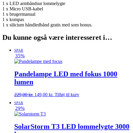
1 x LED armbåndsur lommelygte
1 x Micro USB-kabel
1 x brugermanual
1 x kompas
1 x silicium håndledbånd gratis med som bonus.
Du kunne også være interesseret i…
SPAR
35%
Pandelampe LED med fokus 1000
lumen
Den
Den
229,00
kr.
149,00
kr.
Tilføj til kurv
oprindelige
aktuelle
SPAR
pris
pris
29%
var:
er:
229,00 kr..
149,00 kr..
SolarStorm T3 LED lommelygte 3000