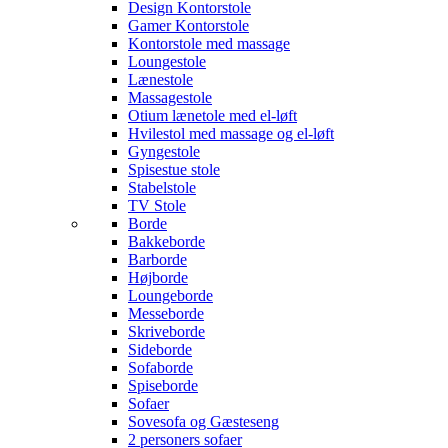
Design Kontorstole
Gamer Kontorstole
Kontorstole med massage
Loungestole
Lænestole
Massagestole
Otium lænetole med el-løft
Hvilestol med massage og el-løft
Gyngestole
Spisestue stole
Stabelstole
TV Stole
Borde
Bakkeborde
Barborde
Højborde
Loungeborde
Messeborde
Skriveborde
Sideborde
Sofaborde
Spiseborde
Sofaer
Sovesofa og Gæsteseng
2 personers sofaer