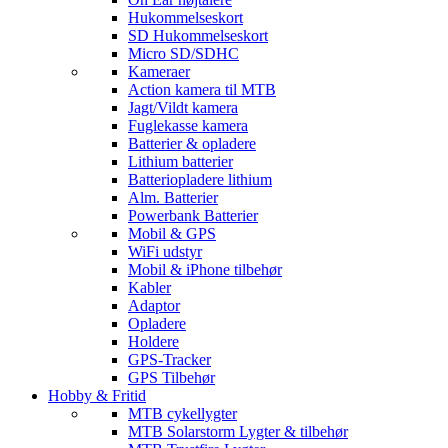
Hukommelseskort
SD Hukommelseskort
Micro SD/SDHC
Kameraer
Action kamera til MTB
Jagt/Vildt kamera
Fuglekasse kamera
Batterier & opladere
Lithium batterier
Batteriopladere lithium
Alm. Batterier
Powerbank Batterier
Mobil & GPS
WiFi udstyr
Mobil & iPhone tilbehør
Kabler
Adaptor
Opladere
Holdere
GPS-Tracker
GPS Tilbehør
Hobby & Fritid
MTB cykellygter
MTB Solarstorm Lygter & tilbehør