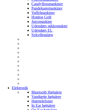
Candyflossmaskiner
Pandekagemaskiner
Vaffelmaskiner
Hotdog Grill
Juicemaskine
Udendørs stikkontakter
Udendørs EL
Solcelleanlæg
Elektronik
Bluetooth Højtalere
Vandtætte højtalere
Høretelefoner
In Ear højtalere
On Ear højtalere