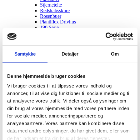
Stjernetelte
Redskabsskure
Rosenbuer
Plantiflex Drivhus
190 Serie
250 Serie
Polytunnel Drivhus
Folie væksthuse
Havebænke
Samtykke
Detaljer
Om
Rundt om træet
Teaktræ bænke
Havebænke med blomsterkasser
Eukalyptus træbænke
Denne hjemmeside bruger cookies
Parkbænke
Gyngebænke
Vi bruger cookies til at tilpasse vores indhold og
Udendørs leg & Spil
annoncer, til at vise dig funktioner til sociale medier og til
Sport
Trampoliner
at analysere vores trafik. Vi deler også oplysninger om
Gynger
din brug af vores hjemmeside med vores partnere inden
Hoppeborge
for sociale medier, annonceringspartnere og
Legehuse
Sandkasser
analysepartnere. Vores partnere kan kombinere disse
Gokart og el-biler
data med andre oplysninger, du har givet dem, eller som
Havemøbler
de har indsamlet fra din brug af deres tjenester.
Loungemøbler