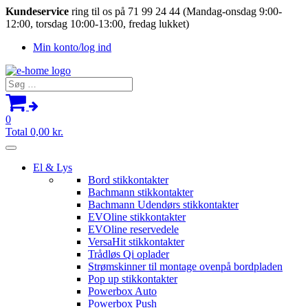
Kundeservice
ring til os på 71 99 24 44 (Mandag-onsdag 9:00-
12:00, torsdag 10:00-13:00, fredag lukket)
Min konto/log ind
Søg
efter:
0
Total
0,00
kr.
El & Lys
Bord stikkontakter
Bachmann stikkontakter
Bachmann Udendørs stikkontakter
EVOline stikkontakter
EVOline reservedele
VersaHit stikkontakter
Trådløs Qi oplader
Strømskinner til montage ovenpå bordpladen
Pop up stikkontakter
Powerbox Auto
Powerbox Push