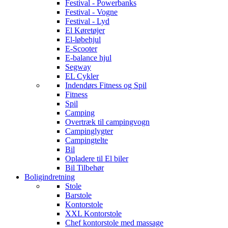
Festival - Powerbanks
Festival - Vogne
Festival - Lyd
El Køretøjer
El-løbehjul
E-Scooter
E-balance hjul
Segway
EL Cykler
Indendørs Fitness og Spil
Fitness
Spil
Camping
Overtræk til campingvogn
Campinglygter
Campingtelte
Bil
Opladere til El biler
Bil Tilbehør
Boligindretning
Stole
Barstole
Kontorstole
XXL Kontorstole
Chef kontorstole med massage