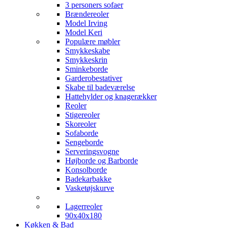
3 personers sofaer
Brændereoler
Model Irving
Model Keri
Populære møbler
Smykkeskabe
Smykkeskrin
Sminkeborde
Garderobestativer
Skabe til badeværelse
Hattehylder og knagerækker
Reoler
Stigereoler
Skoreoler
Sofaborde
Sengeborde
Serveringsvogne
Højborde og Barborde
Konsolborde
Badekarbakke
Vasketøjskurve
Lagerreoler
90x40x180
Køkken & Bad