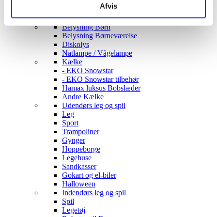
Opbevaring
Afvis
Borde & stole
Sofaer & lænestole
Belysning Børn
Belysning Børneværelse
Diskolys
Natlampe / Vågelampe
Kælke
- EKO Snowstar
- EKO Snowstar tilbehør
Hamax luksus Bobslæder
Andre Kælke
Udendørs leg og spil
Leg
Sport
Trampoliner
Gynger
Hoppeborge
Legehuse
Sandkasser
Gokart og el-biler
Halloween
Indendørs leg og spil
Spil
Legetøj