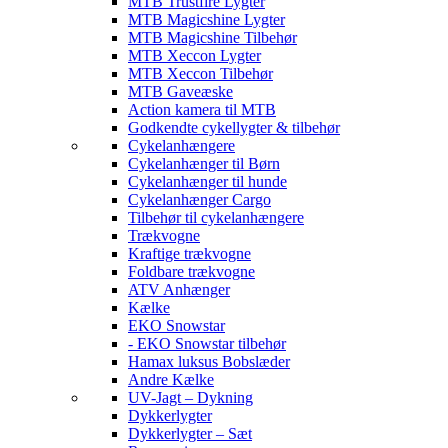
MTB Trustfire Lygter
MTB Magicshine Lygter
MTB Magicshine Tilbehør
MTB Xeccon Lygter
MTB Xeccon Tilbehør
MTB Gaveæske
Action kamera til MTB
Godkendte cykellygter & tilbehør
Cykelanhængere
Cykelanhænger til Børn
Cykelanhænger til hunde
Cykelanhænger Cargo
Tilbehør til cykelanhængere
Trækvogne
Kraftige trækvogne
Foldbare trækvogne
ATV Anhænger
Kælke
EKO Snowstar
- EKO Snowstar tilbehør
Hamax luksus Bobslæder
Andre Kælke
UV-Jagt – Dykning
Dykkerlygter
Dykkerlygter – Sæt