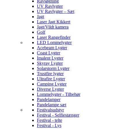
Ravsøgning
UV Ravlygter
UV Ravlygter – Sæt
Jagt
Laser Jagt Kikkert
Jagt/Vildt kamera
Golf
Laser Rangefinder
LED Lommelygter
Acebeam Lygter
Coast Lygter
Imalent Lygter
Skyray Lygter
Solarstorm Lygter
Trustfire lygter
Ultrafire Lygter
Camping Lygter
Diverse Lygter
Lommelygter - Tilbehør
Pandelamper
Pandelampe sæt
Festivalsudstyr
Festival - Selfiestænger
Festival - telte
Festival - Lys