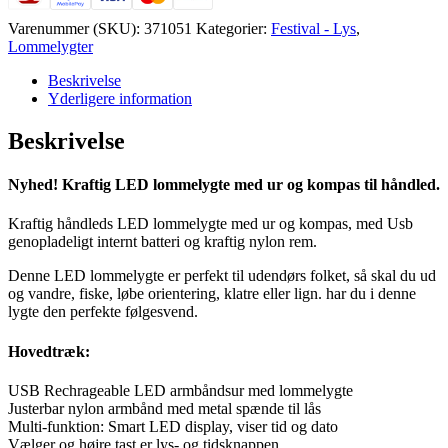
kompas
til
Varenummer (SKU):
371051
Kategorier:
Festival - Lys
,
håndled
Lommelygter
antal
Beskrivelse
Yderligere information
Beskrivelse
Nyhed! Kraftig LED lommelygte med ur og kompas til håndled.
Kraftig håndleds LED lommelygte med ur og kompas, med Usb
genopladeligt internt batteri og kraftig nylon rem.
Denne LED lommelygte er perfekt til udendørs folket, så skal du ud
og vandre, fiske, løbe orientering, klatre eller lign. har du i denne
lygte den perfekte følgesvend.
Hovedtræk:
USB Rechrageable LED armbåndsur med lommelygte
Justerbar nylon armbånd med metal spænde til lås
Multi-funktion: Smart LED display, viser tid og dato
Vælger og højre tast er lys- og tidsknappen