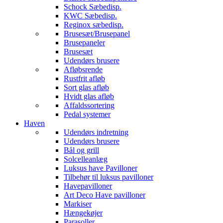
Schock Sæbedisp.
KWC Sæbedisp.
Reginox sæbedisp.
Brusesæt/Brusepanel
Brusepaneler
Brusesæt
Udendørs brusere
Afløbsrende
Rustfrit afløb
Sort glas afløb
Hvidt glas afløb
Affaldssortering
Pedal systemer
Haven
Udendørs indretning
Udendørs brusere
Bål og grill
Solcelleanlæg
Luksus have Pavilloner
Tilbehør til luksus pavilloner
Havepavilloner
Art Deco Have pavilloner
Markiser
Hængekøjer
Parasoller