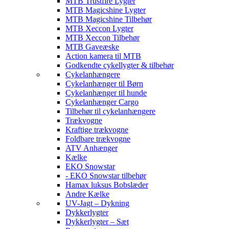
MTB Trustfire Lygter
MTB Magicshine Lygter
MTB Magicshine Tilbehør
MTB Xeccon Lygter
MTB Xeccon Tilbehør
MTB Gaveæske
Action kamera til MTB
Godkendte cykellygter & tilbehør
Cykelanhængere
Cykelanhænger til Børn
Cykelanhænger til hunde
Cykelanhænger Cargo
Tilbehør til cykelanhængere
Trækvogne
Kraftige trækvogne
Foldbare trækvogne
ATV Anhænger
Kælke
EKO Snowstar
- EKO Snowstar tilbehør
Hamax luksus Bobslæder
Andre Kælke
UV-Jagt – Dykning
Dykkerlygter
Dykkerlygter – Sæt