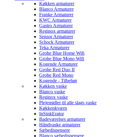
Køkken armaturer
Blanco Armaturer
Franke Armaturer
KWC Armaturer
Gastro Armaturer
Reginox armaturer
Sensor Armaturer
Schock Armaturer
Teka Armaturer
Grohe Blue Home Wifi
Grohe Blue Mono Wifi
Kogende Armaturer
Grohe Red Duo II
Grohe Red Mono
Kogende - Tilbehør
Køkken vaske
Blanco vaske
Reginox vaske
Plejemidler til alle slags vaske
Køkkenkværn
InSinkErator
Badeværelses armaturer
Håndvaske armaturer
Sæbedispensere
Blanco sæbedispensere