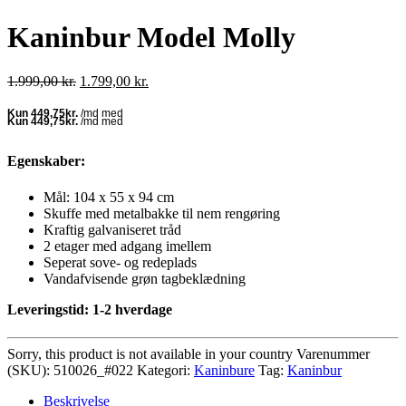
Kaninbur Model Molly
Den
Den
1.999,00
kr.
1.799,00
kr.
oprindelige
aktuelle
pris
pris
var:
er:
1.999,00 kr..
1.799,00 kr..
Egenskaber:
Mål: 104 x 55 x 94 cm
Skuffe med metalbakke til nem rengøring
Kraftig galvaniseret tråd
2 etager med adgang imellem
Seperat sove- og redeplads
Vandafvisende grøn tagbeklædning
Leveringstid: 1-2 hverdage
Sorry, this product is not available in your country
Varenummer
(SKU):
510026_#022
Kategori:
Kaninbure
Tag:
Kaninbur
Beskrivelse