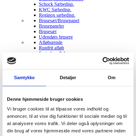
Schock Sæbedisp.
KWC Sæbedisp.
Reginox sæbedisp.
Brusesæt/Brusepanel
Brusepaneler
Brusesæt
Udendørs brusere
Afløbsrende
Rustfrit afløb
Sort glas afløb
Hvidt glas afløb
Affaldssortering
Pedal systemer
Haven
Samtykke
Detaljer
Om
Udendørs indretning
Udendørs brusere
Bål og grill
Solcelleanlæg
Denne hjemmeside bruger cookies
Luksus have Pavilloner
Tilbehør til luksus pavilloner
Vi bruger cookies til at tilpasse vores indhold og
Havepavilloner
annoncer, til at vise dig funktioner til sociale medier og til
Art Deco Have pavilloner
at analysere vores trafik. Vi deler også oplysninger om
Markiser
Hængekøjer
din brug af vores hjemmeside med vores partnere inden
Parasoller