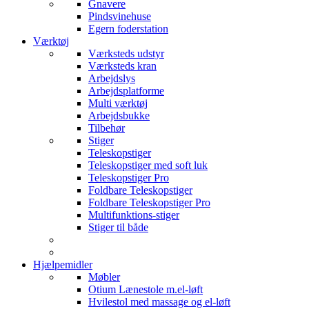
Gnavere
Pindsvinehuse
Egern foderstation
Værktøj
Værksteds udstyr
Værksteds kran
Arbejdslys
Arbejdsplatforme
Multi værktøj
Arbejdsbukke
Tilbehør
Stiger
Teleskopstiger
Teleskopstiger med soft luk
Teleskopstiger Pro
Foldbare Teleskopstiger
Foldbare Teleskopstiger Pro
Multifunktions-stiger
Stiger til både
Hjælpemidler
Møbler
Otium Lænestole m.el-løft
Hvilestol med massage og el-løft