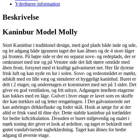
Yderligere information
Beskrivelse
Kaninbur Model Molly
Stort Kaninbur i traditionel design, med god plads både inde og ude,
og let adgang både igennem taget der kan åbnes og de 4 store låger
på fronten. På højre side er der en separat sove- og redeplads, der er
omkranset med træ og på Venstre side det lidt større område med
åben front, forsynet med et kraftigt galvaniseret net. Her får dyrene
frisk luft og kan nyde en lur i solen. Sove- og redeområdet er mørkt,
adskilt med en lille væg og simulerer et hyggeligt kaninhul. Buret er
delt i 2 etager, og underetagen er konstrueret med net på 3 sider. Det
giver en god ventilation, og frit udsyn. Adgangen imellem etagerne
kan lukkes med en låge. Gulvet i hver etage er lavet som en skuffe
der kan trækkes ud og letter rengøringen. I Det galvaniserede net
kan anbringes drikkeflaske og foder skål. Husk at sørge for at der
altid er frisk vand til dine dyr. Dette stabile kaninbur på træfødder
for bedre luftcirkulation. Desuden er buret miljøvenlig og malet i
mørk toning der giver et look af ædeltræ, og taget er beklædt med
grønt vandafvisende tagbeklædning. Taget kan åbnes for bedre
adgang til øverste etage.