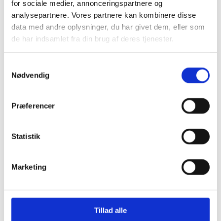
for sociale medier, annonceringspartnere og
Stjernetelte
analysepartnere. Vores partnere kan kombinere disse
Redskabsskure
Rosenbuer
data med andre oplysninger, du har givet dem, eller som
Plantiflex Drivhus
de har indsamlet fra din brug af deres tjenester.
190 Serie
250 Serie
Polytunnel Drivhus
Samtykkevalg
Folie væksthuse
Nødvendig
Havebænke
Rundt om træet
Teaktræ bænke
Havebænke med blomsterkasser
Præferencer
Eukalyptus træbænke
Parkbænke
Gyngebænke
Statistik
Udendørs leg & Spil
Sport
Trampoliner
Marketing
Gynger
Hoppeborge
Legehuse
Sandkasser
Gokart og el-biler
Tillad alle
Havemøbler
Loungemøbler