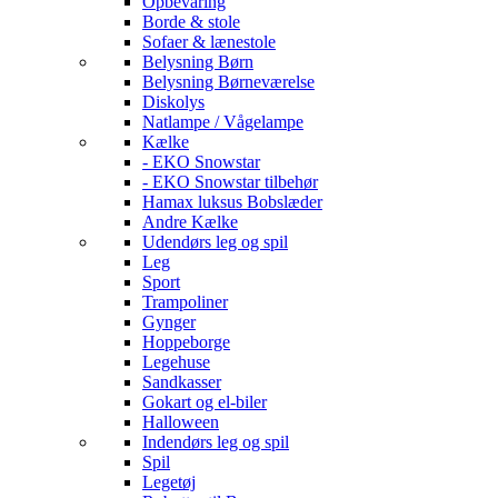
Opbevaring
Borde & stole
Sofaer & lænestole
Belysning Børn
Belysning Børneværelse
Diskolys
Natlampe / Vågelampe
Kælke
- EKO Snowstar
- EKO Snowstar tilbehør
Hamax luksus Bobslæder
Andre Kælke
Udendørs leg og spil
Leg
Sport
Trampoliner
Gynger
Hoppeborge
Legehuse
Sandkasser
Gokart og el-biler
Halloween
Indendørs leg og spil
Spil
Legetøj