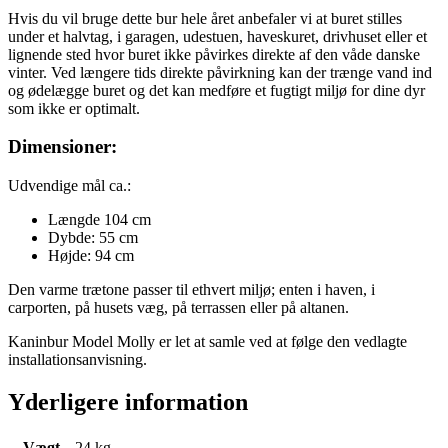
Hvis du vil bruge dette bur hele året anbefaler vi at buret stilles
under et halvtag, i garagen, udestuen, haveskuret, drivhuset eller et
lignende sted hvor buret ikke påvirkes direkte af den våde danske
vinter. Ved længere tids direkte påvirkning kan der trænge vand ind
og ødelægge buret og det kan medføre et fugtigt miljø for dine dyr
som ikke er optimalt.
Dimensioner:
Udvendige mål ca.:
Længde 104 cm
Dybde: 55 cm
Højde: 94 cm
Den varme trætone passer til ethvert miljø; enten i haven, i
carporten, på husets væg, på terrassen eller på altanen.
Kaninbur Model Molly er let at samle ved at følge den vedlagte
installationsanvisning.
Yderligere information
Vægt
24 kg