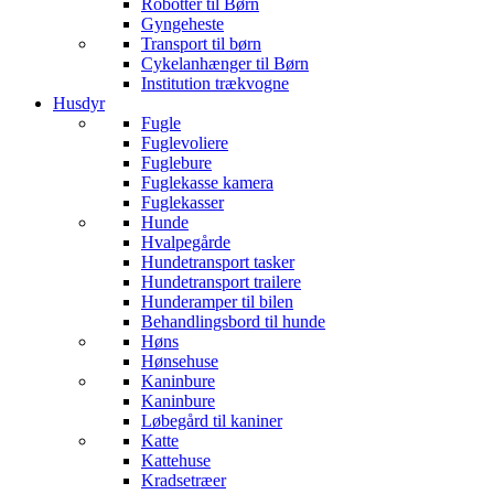
Robotter til Børn
Gyngeheste
Transport til børn
Cykelanhænger til Børn
Institution trækvogne
Husdyr
Fugle
Fuglevoliere
Fuglebure
Fuglekasse kamera
Fuglekasser
Hunde
Hvalpegårde
Hundetransport tasker
Hundetransport trailere
Hunderamper til bilen
Behandlingsbord til hunde
Høns
Hønsehuse
Kaninbure
Kaninbure
Løbegård til kaniner
Katte
Kattehuse
Kradsetræer