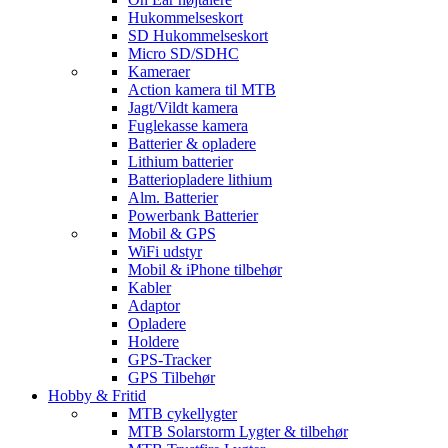
Hukommelseskort
SD Hukommelseskort
Micro SD/SDHC
Kameraer
Action kamera til MTB
Jagt/Vildt kamera
Fuglekasse kamera
Batterier & opladere
Lithium batterier
Batteriopladere lithium
Alm. Batterier
Powerbank Batterier
Mobil & GPS
WiFi udstyr
Mobil & iPhone tilbehør
Kabler
Adaptor
Opladere
Holdere
GPS-Tracker
GPS Tilbehør
Hobby & Fritid
MTB cykellygter
MTB Solarstorm Lygter & tilbehør