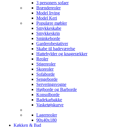
3 personers sofaer
Brændereoler
Model Irving
Model Keri
Populære møbler
Smykkeskabe
Smykkeskrin
Sminkeborde
Garderobestativer
Skabe til badeværelse
Hattehylder og knagerækker
Reoler
Stigereoler
Skoreoler
Sofaborde
Sengeborde
Serveringsvogne
Højborde og Barborde
Konsolborde
Badekarbakke
Vasketøjskurve
Lagerreoler
90x40x180
Køkken & Bad