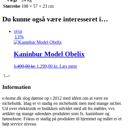
Størrelse
108 × 57 × 23 cm
Du kunne også være interesseret i…
SPAR
13%
Kaninbur Model Obelix
Den
Den
1.499,00
kr.
1.299,00
kr.
Læs mere
oprindelige
aktuelle
!-->
pris
pris
var:
er:
Information
1.499,00 kr..
1.299,00 kr..
e-home.dk slog dørene op i 2012 med idéen om at være en
nichebutik. Idag er vi stadig en nichebutik men med mange nicher.
Ud over elektronik er butikken udvidet med alt fra møbler, vvs
artikler og mange udendørs produkter som fx. kaninbure og
hønsehuse. Fokus er stadig på produkter til hjemmet og målet er et
højt service niveau.