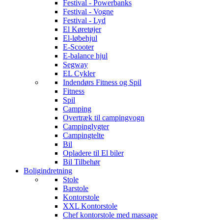
Festival - Powerbanks
Festival - Vogne
Festival - Lyd
El Køretøjer
El-løbehjul
E-Scooter
E-balance hjul
Segway
EL Cykler
Indendørs Fitness og Spil
Fitness
Spil
Camping
Overtræk til campingvogn
Campinglygter
Campingtelte
Bil
Opladere til El biler
Bil Tilbehør
Boligindretning
Stole
Barstole
Kontorstole
XXL Kontorstole
Chef kontorstole med massage