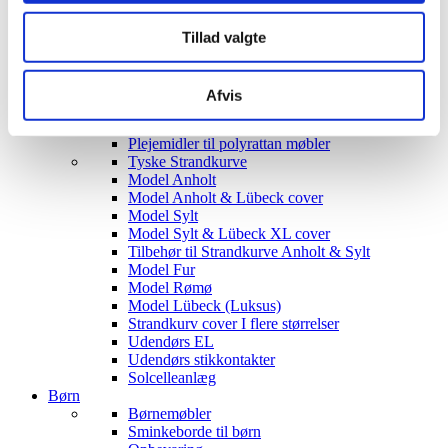
Siddegrupper
Hjørnesofaer
Tillad valgte
Havebord med stole
Hyndeboks
Havebar
Afvis
Luksus Loveboats
Liggestole
Plejemidler til polyrattan møbler
Tyske Strandkurve
Model Anholt
Model Anholt & Lübeck cover
Model Sylt
Model Sylt & Lübeck XL cover
Tilbehør til Strandkurve Anholt & Sylt
Model Fur
Model Rømø
Model Lübeck (Luksus)
Strandkurv cover I flere størrelser
Udendørs EL
Udendørs stikkontakter
Solcelleanlæg
Børn
Børnemøbler
Sminkeborde til børn