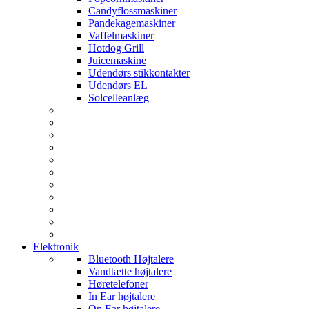
Candyflossmaskiner
Pandekagemaskiner
Vaffelmaskiner
Hotdog Grill
Juicemaskine
Udendørs stikkontakter
Udendørs EL
Solcelleanlæg
Elektronik
Bluetooth Højtalere
Vandtætte højtalere
Høretelefoner
In Ear højtalere
On Ear højtalere