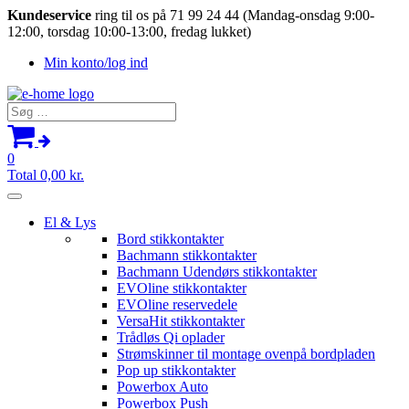
Kundeservice
ring til os på 71 99 24 44 (Mandag-onsdag 9:00-
12:00, torsdag 10:00-13:00, fredag lukket)
Min konto/log ind
Søg
efter:
0
Total
0,00
kr.
El & Lys
Bord stikkontakter
Bachmann stikkontakter
Bachmann Udendørs stikkontakter
EVOline stikkontakter
EVOline reservedele
VersaHit stikkontakter
Trådløs Qi oplader
Strømskinner til montage ovenpå bordpladen
Pop up stikkontakter
Powerbox Auto
Powerbox Push