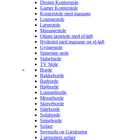
Design Kontorstole
Gamer Kontorstole
Kontorstole med massage
Loungestole
Lænestole
Massagestole
Otium lænetole med el-løft
Hvilestol med massage og el-løft
Gyngestole
Spisestue stole
Stabelstole
TV Stole
Borde
Bakkeborde
Barborde
Højborde
Loungeborde
Messeborde
Skriveborde
Sideborde
Sofaborde
Spiseborde
Sofaer
Sovesofa og Gæsteseng
2 personers sofaer