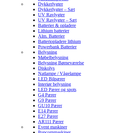
Dykkerlygter
Dykkerlygter – Sæt
UV Ravlygter
UV Ravlygter – Sæt
Batterier & opladere
Lithium batterier
Alm. Batterier
Batteriopladere lithium
Powerbank Batterier
Belysning
Møbelbelysning
Belysning Børneværelse
Diskolys
Natlampe / Vågelampe
LED Bilpærer
Interiør belysning
LED Pærer og spots
G4 Pærer
G9 Pærer
GU10 Pærer
E14 Pærer
E27 Pærer
AR111 Pærer
Event maskiner
Popcornmaskiner