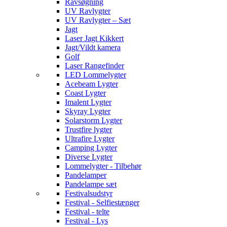
Ravsøgning
UV Ravlygter
UV Ravlygter – Sæt
Jagt
Laser Jagt Kikkert
Jagt/Vildt kamera
Golf
Laser Rangefinder
LED Lommelygter
Acebeam Lygter
Coast Lygter
Imalent Lygter
Skyray Lygter
Solarstorm Lygter
Trustfire lygter
Ultrafire Lygter
Camping Lygter
Diverse Lygter
Lommelygter - Tilbehør
Pandelamper
Pandelampe sæt
Festivalsudstyr
Festival - Selfiestænger
Festival - telte
Festival - Lys