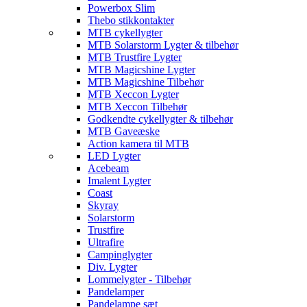
Powerbox Slim
Thebo stikkontakter
MTB cykellygter
MTB Solarstorm Lygter & tilbehør
MTB Trustfire Lygter
MTB Magicshine Lygter
MTB Magicshine Tilbehør
MTB Xeccon Lygter
MTB Xeccon Tilbehør
Godkendte cykellygter & tilbehør
MTB Gaveæske
Action kamera til MTB
LED Lygter
Acebeam
Imalent Lygter
Coast
Skyray
Solarstorm
Trustfire
Ultrafire
Campinglygter
Div. Lygter
Lommelygter - Tilbehør
Pandelamper
Pandelampe sæt