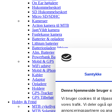
On Ear højtalere
Hukommelseskort
SD Hukommelseskort
Micro SD/SDHC
Kameraer
Action kamera til MTB
Jagt/Vildt kamera
Fuglekasse kamera
Batterier & opladere
Lithium batterier
Batteriopladere lithium
Alm. Batterier
Powerbank Batterier
Mobil & GPS
WiFi udstyr
Mobil & iPhone tilbehør
Samtykke
Kabler
Adaptor
Opladere
Holdere
Denne hjemmeside bruger c
GPS-Tracker
GPS Tilbehør
Vi bruger cookies til at tilpas
Hobby & Fritid
vores trafik. Vi deler også 
MTB cykellygter
annonceringspartnere og anal
MTB Solarstorm Lygter & tilbehør