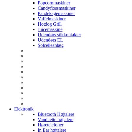
Popcornmaskiner
Candyflossmaskiner
Pandekagemaskiner
Vaffelmaskiner
Hotdog Grill
Juicemaskine
Udendørs stikkontakter
Udendørs EL
Solcelleanlæg
Elektronik
Bluetooth Højtalere
Vandtætte højtalere
Høretelefoner
In Ear højtalere