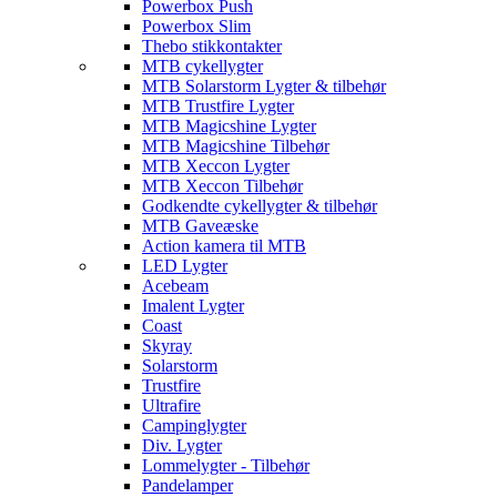
Powerbox Push
Powerbox Slim
Thebo stikkontakter
MTB cykellygter
MTB Solarstorm Lygter & tilbehør
MTB Trustfire Lygter
MTB Magicshine Lygter
MTB Magicshine Tilbehør
MTB Xeccon Lygter
MTB Xeccon Tilbehør
Godkendte cykellygter & tilbehør
MTB Gaveæske
Action kamera til MTB
LED Lygter
Acebeam
Imalent Lygter
Coast
Skyray
Solarstorm
Trustfire
Ultrafire
Campinglygter
Div. Lygter
Lommelygter - Tilbehør
Pandelamper