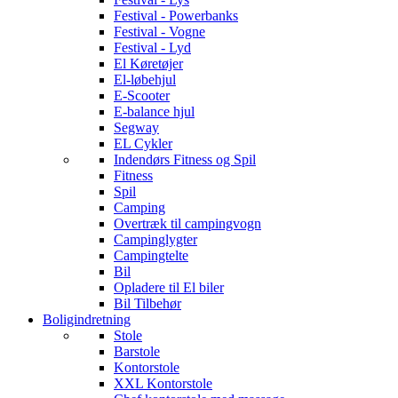
Festival - Powerbanks
Festival - Vogne
Festival - Lyd
El Køretøjer
El-løbehjul
E-Scooter
E-balance hjul
Segway
EL Cykler
Indendørs Fitness og Spil
Fitness
Spil
Camping
Overtræk til campingvogn
Campinglygter
Campingtelte
Bil
Opladere til El biler
Bil Tilbehør
Boligindretning
Stole
Barstole
Kontorstole
XXL Kontorstole