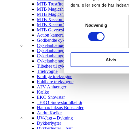
MTB Trustfire Lygter
dem, eller som de har indsaml
MTB Magicshine Lygter
MTB Magicshine Tilbehør
Samtykkevalg
MTB Xeccon Lygter
MTB Xeccon Tilbehør
Nødvendig
MTB Gaveæske
Action kamera til MTB
Godkendte cykellygter & tilbehør
Cykelanhængere
Cykelanhænger til Børn
Cykelanhænger til hunde
Afvis
Cykelanhænger Cargo
Tilbehør til cykelanhængere
Trækvogne
Kraftige trækvogne
Foldbare trækvogne
ATV Anhænger
Kælke
EKO Snowstar
- EKO Snowstar tilbehør
Hamax luksus Bobslæder
Andre Kælke
UV-Jagt – Dykning
Dykkerlygter
Dykkerlygter – Sæt