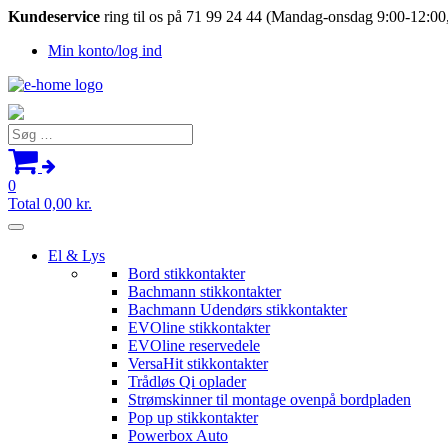
Kundeservice
ring til os på 71 99 24 44 (Mandag-onsdag 9:00-12:00,
Min konto/log ind
Søg
efter:
0
Total
0,00
kr.
El & Lys
Bord stikkontakter
Bachmann stikkontakter
Bachmann Udendørs stikkontakter
EVOline stikkontakter
EVOline reservedele
VersaHit stikkontakter
Trådløs Qi oplader
Strømskinner til montage ovenpå bordpladen
Pop up stikkontakter
Powerbox Auto