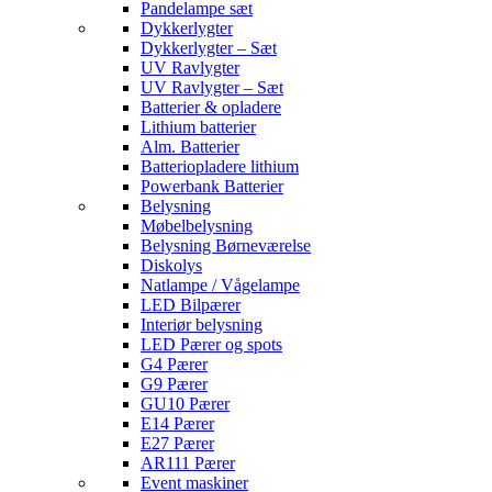
Pandelampe sæt
Dykkerlygter
Dykkerlygter – Sæt
UV Ravlygter
UV Ravlygter – Sæt
Batterier & opladere
Lithium batterier
Alm. Batterier
Batteriopladere lithium
Powerbank Batterier
Belysning
Møbelbelysning
Belysning Børneværelse
Diskolys
Natlampe / Vågelampe
LED Bilpærer
Interiør belysning
LED Pærer og spots
G4 Pærer
G9 Pærer
GU10 Pærer
E14 Pærer
E27 Pærer
AR111 Pærer
Event maskiner