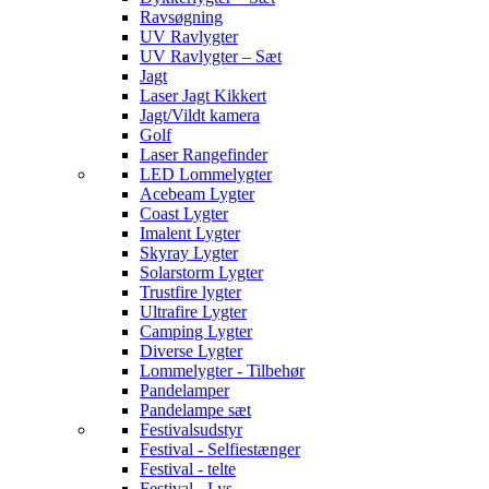
Ravsøgning
UV Ravlygter
UV Ravlygter – Sæt
Jagt
Laser Jagt Kikkert
Jagt/Vildt kamera
Golf
Laser Rangefinder
LED Lommelygter
Acebeam Lygter
Coast Lygter
Imalent Lygter
Skyray Lygter
Solarstorm Lygter
Trustfire lygter
Ultrafire Lygter
Camping Lygter
Diverse Lygter
Lommelygter - Tilbehør
Pandelamper
Pandelampe sæt
Festivalsudstyr
Festival - Selfiestænger
Festival - telte
Festival - Lys