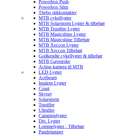
Powerbox Push
Powerbox Slim
Thebo stikkontakter
MTB cykellygter
MTB Solarstorm Lygter & tilbehør
MTB Trustfire Lygter
MTB Magicshine Lygter
MTB Magicshine Tilbehør
MTB Xeccon Lygter
MTB Xeccon Tilbehør
Godkendte cykellygter & tilbehør
MTB Gaveæske
Action kamera til MTB
LED Lygter
Acebeam
Imalent Lygter
Coast
Skyray
Solarstorm
Trustfire
Ultrafire
Campinglygter
Div. Lygter
Lommelygter - Tilbehør
Pandelamper