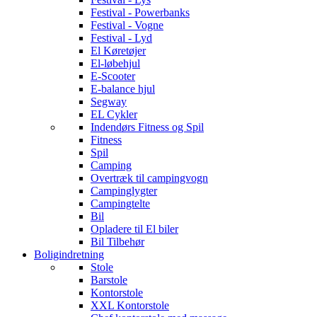
Festival - Powerbanks
Festival - Vogne
Festival - Lyd
El Køretøjer
El-løbehjul
E-Scooter
E-balance hjul
Segway
EL Cykler
Indendørs Fitness og Spil
Fitness
Spil
Camping
Overtræk til campingvogn
Campinglygter
Campingtelte
Bil
Opladere til El biler
Bil Tilbehør
Boligindretning
Stole
Barstole
Kontorstole
XXL Kontorstole