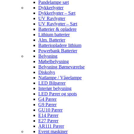
Pandelampe sæt
Dykkerlygter
Dykkerlygter – Sæt
UV Ravlygter
UV Ravlygter – Sæt
Batterier & opladere
Lithium batterier
Alm. Batterier
Batteriopladere lithium
Powerbank Batterier
Belysning
Møbelbelysning
Belysning Børneværelse
Diskolys
Natlampe / Vågelampe
LED Bilpærer
Interiør belysning
LED Pærer og spots
G4 Pærer
G9 Pærer
GU10 Pærer
E14 Pærer
E27 Pærer
AR111 Pærer
Event maskiner