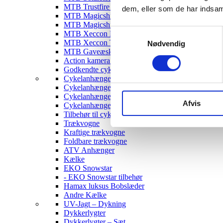
MTB Trustfire Lygter
dem, eller som de har indsaml
MTB Magicshine Lygter
MTB Magicshine Tilbehør
Samtykkevalg
MTB Xeccon Lygter
MTB Xeccon Tilbehør
Nødvendig
MTB Gaveæske
Action kamera til MTB
Godkendte cykellygter & tilbehør
Cykelanhængere
Cykelanhænger til Børn
Cykelanhænger til hunde
Afvis
Cykelanhænger Cargo
Tilbehør til cykelanhængere
Trækvogne
Kraftige trækvogne
Foldbare trækvogne
ATV Anhænger
Kælke
EKO Snowstar
- EKO Snowstar tilbehør
Hamax luksus Bobslæder
Andre Kælke
UV-Jagt – Dykning
Dykkerlygter
Dykkerlygter – Sæt