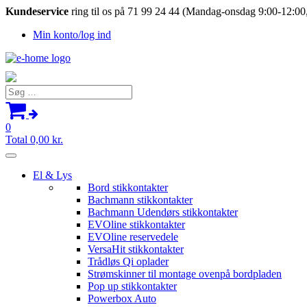
Kundeservice
ring til os på 71 99 24 44 (Mandag-onsdag 9:00-12:00,
Min konto/log ind
Søg
efter:
0
Total
0,00
kr.
El & Lys
Bord stikkontakter
Bachmann stikkontakter
Bachmann Udendørs stikkontakter
EVOline stikkontakter
EVOline reservedele
VersaHit stikkontakter
Trådløs Qi oplader
Strømskinner til montage ovenpå bordpladen
Pop up stikkontakter
Powerbox Auto