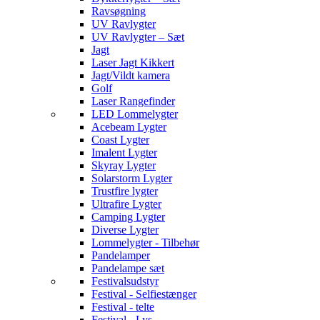
Ravsøgning
UV Ravlygter
UV Ravlygter – Sæt
Jagt
Laser Jagt Kikkert
Jagt/Vildt kamera
Golf
Laser Rangefinder
LED Lommelygter
Acebeam Lygter
Coast Lygter
Imalent Lygter
Skyray Lygter
Solarstorm Lygter
Trustfire lygter
Ultrafire Lygter
Camping Lygter
Diverse Lygter
Lommelygter - Tilbehør
Pandelamper
Pandelampe sæt
Festivalsudstyr
Festival - Selfiestænger
Festival - telte
Festival - Lys