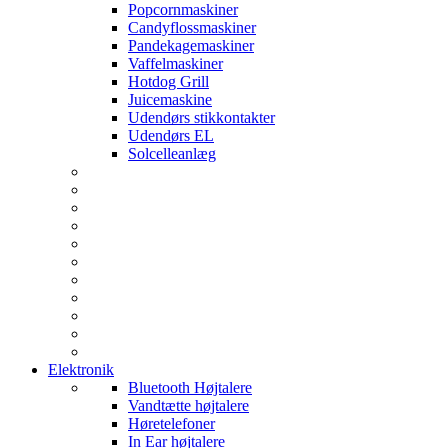
Popcornmaskiner
Candyflossmaskiner
Pandekagemaskiner
Vaffelmaskiner
Hotdog Grill
Juicemaskine
Udendørs stikkontakter
Udendørs EL
Solcelleanlæg
Elektronik
Bluetooth Højtalere
Vandtætte højtalere
Høretelefoner
In Ear højtalere