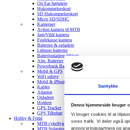
On Ear højtalere
Hukommelseskort
SD Hukommelseskort
Micro SD/SDHC
Kameraer
Action kamera til MTB
Jagt/Vildt kamera
Fuglekasse kamera
Batterier & opladere
Lithium batterier
Batteriopladere lithium
Alm. Batterier
Powerbank Batterier
Mobil & GPS
WiFi udstyr
Mobil & iPhone tilbehør
Samtykke
Kabler
Adaptor
Opladere
Holdere
Denne hjemmeside bruger c
GPS-Tracker
GPS Tilbehør
Vi bruger cookies til at tilpas
Hobby & Fritid
vores trafik. Vi deler også 
MTB cykellygter
annonceringspartnere og anal
MTB Solarstorm Lygter & tilbehør