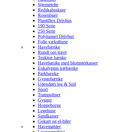
Stjernetelte
Redskabsskure
Rosenbuer
Plantiflex Drivhus
190 Serie
250 Serie
Polytunnel Drivhus
Folie væksthuse
Havebænke
Rundt om træet
Teaktræ bænke
Havebænke med blomsterkasser
Eukalyptus træbænke
Parkbænke
Gyngebænke
Udendørs leg & Spil
Sport
Trampoliner
Gynger
Hoppeborge
Legehuse
Sandkasser
Gokart og el-biler
Havemøbler
Loungemøbler