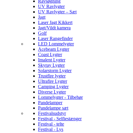
Ravsøgning
UV Ravlygter
UV Ravlygter – Sæt
Jagt
Laser Jagt Kikkert
Jagt/Vildt kamera
Golf
Laser Rangefinder
LED Lommelygter
Acebeam Lygter
Coast Lygter
Imalent Lygter
Skyray Lygter
Solarstorm Lygter
Trustfire lygter
Ultrafire Lygter
Camping Lygter
Diverse Lygter
Lommelygter - Tilbehør
Pandelamper
Pandelampe sæt
Festivalsudstyr
Festival - Selfiestænger
Festival - telte
Festival - Lys