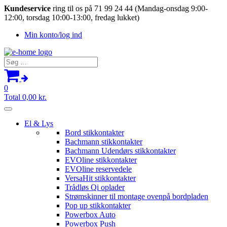
Kundeservice
ring til os på 71 99 24 44 (Mandag-onsdag 9:00-
12:00, torsdag 10:00-13:00, fredag lukket)
Min konto/log ind
Søg
efter:
0
Total
0,00
kr.
El & Lys
Bord stikkontakter
Bachmann stikkontakter
Bachmann Udendørs stikkontakter
EVOline stikkontakter
EVOline reservedele
VersaHit stikkontakter
Trådløs Qi oplader
Strømskinner til montage ovenpå bordpladen
Pop up stikkontakter
Powerbox Auto
Powerbox Push