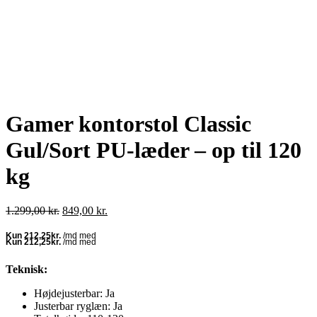
Gamer kontorstol Classic
Gul/Sort PU-læder – op til 120
kg
Den
Den
1.299,00
kr.
849,00
kr.
oprindelige
aktuelle
pris
pris
var:
er:
1.299,00 kr..
849,00 kr..
Teknisk:
Højdejusterbar: Ja
Justerbar ryglæn: Ja