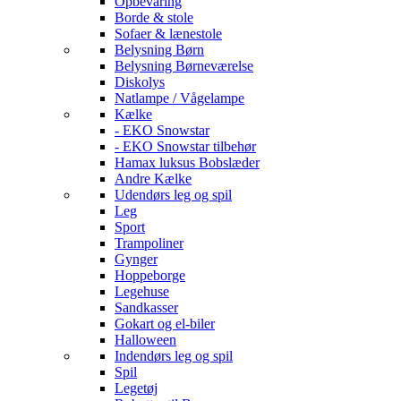
Opbevaring
Borde & stole
Sofaer & lænestole
Belysning Børn
Belysning Børneværelse
Diskolys
Natlampe / Vågelampe
Kælke
- EKO Snowstar
- EKO Snowstar tilbehør
Hamax luksus Bobslæder
Andre Kælke
Udendørs leg og spil
Leg
Sport
Trampoliner
Gynger
Hoppeborge
Legehuse
Sandkasser
Gokart og el-biler
Halloween
Indendørs leg og spil
Spil
Legetøj