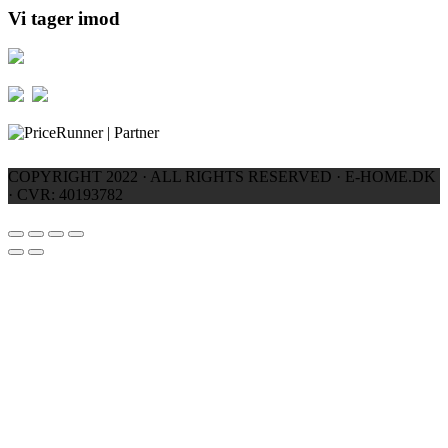
Vi tager imod
COPYRIGHT 2022 · ALL RIGHTS RESERVED · E-HOME.DK
· CVR: 40193782