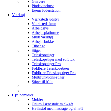
Gnavere
Pindsvinehuse
Egern foderstation
Værktøj
Værksteds udstyr
Værksteds kran
Arbejdslys
Arbejdsplatforme
Multi værktøj
Arbejdsbukke
Tilbehør
Stiger
Teleskopstiger
Teleskopstiger med soft luk
Teleskopstiger Pro
Foldbare Teleskopstiger
Foldbare Teleskopstiger Pro
Multifunktions-stiger
Stiger til både
Hjælpemidler
Møbler
Otium Lænestole m.el-løft
Hvilestol med massage og el-løft