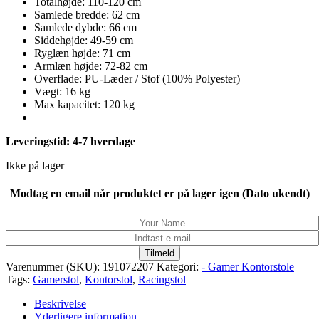
Totalhøjde: 110-120 cm
Samlede bredde: 62 cm
Samlede dybde: 66 cm
Siddehøjde: 49-59 cm
Ryglæn højde: 71 cm
Armlæn højde: 72-82 cm
Overflade: PU-Læder / Stof (100% Polyester)
Vægt: 16 kg
Max kapacitet: 120 kg
Leveringstid: 4-7 hverdage
Ikke på lager
Modtag en email når produktet er på lager igen (Dato ukendt)
Tilmeld
Varenummer (SKU):
191072207
Kategori:
- Gamer Kontorstole
Tags:
Gamerstol
,
Kontorstol
,
Racingstol
Beskrivelse
Yderligere information