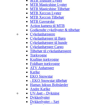
MTB Trustfire Lygter
MTB Magicshine Lygter
MTB Magicshine Tilbehør
MTB Xeccon Lygter
MTB Xeccon Tilbehør
MTB Gaveæske
Action kamera til MTB
Godkendte cykellygter & tilbehør
Cykelanhængere
Cykelanhænger til Børn
Cykelanhænger til hunde
Cykelanhænger Cargo
Tilbehør til cykelanhængere
Trækvogne
Kraftige trækvogne
Foldbare trækvogne
ATV Anhænger
Kælke
EKO Snowstar
- EKO Snowstar tilbehør
Hamax luksus Bobslæder
Andre Kælke
UV-Jagt – Dykning
Dykkerlygter
Dykkerlygter – Sæt