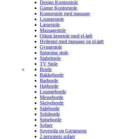
Design Kontorstole
Gamer Kontorstole
Kontorstole med massage
Loungestole
Lænestole
Massagestole
Otium lænetole med el-løft
Hvilestol med massage og el-løft
Gyngestole
Spisestue stole
Stabelstole
TV Stole
Borde
Bakkeborde
Barborde
Højborde
Loungeborde
Messeborde
Skriveborde
Sideborde
Sofaborde
Spiseborde
Sofaer
Sovesofa og Gæsteseng
2 personers sofaer