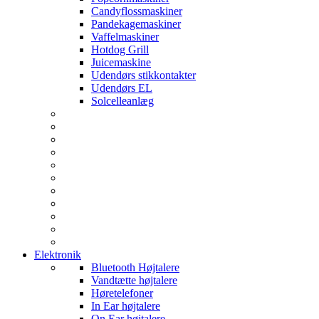
Candyflossmaskiner
Pandekagemaskiner
Vaffelmaskiner
Hotdog Grill
Juicemaskine
Udendørs stikkontakter
Udendørs EL
Solcelleanlæg
Elektronik
Bluetooth Højtalere
Vandtætte højtalere
Høretelefoner
In Ear højtalere
On Ear højtalere