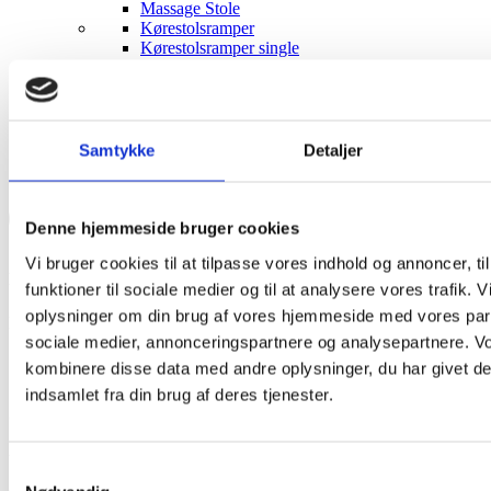
Massage Stole
Kørestolsramper
Kørestolsramper single
Kørestolsramper multi
Fjernstyret hjælp
Smart home produkter
Robotter til hjemmet
Prepper sager
Samtykke
Detaljer
Gode sager at preppe
Denne hjemmeside bruger cookies
Vi bruger cookies til at tilpasse vores indhold og annoncer, til
Hurtig levering
funktioner til sociale medier og til at analysere vores trafik. 
oplysninger om din brug af vores hjemmeside med vores part
Dag til dag levering
sociale medier, annonceringspartnere og analysepartnere. V
kombinere disse data med andre oplysninger, du har givet de
indsamlet fra din brug af deres tjenester.
Gratis levering
Ved køb over 1500,-
Samtykkevalg