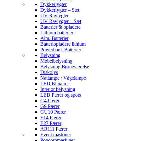
Dykkerlygter
Dykkerlygter – Sæt
UV Ravlygter
UV Ravlygter – Sæt
Batterier & opladere
Lithium batterier
Alm. Batterier
Batteriopladere lithium
Powerbank Batterier
Belysning
Møbelbelysning
Belysning Børneværelse
Diskolys
Natlampe / Vågelampe
LED Bilpærer
Interiør belysning
LED Pærer og spots
G4 Pærer
G9 Pærer
GU10 Pærer
E14 Pærer
E27 Pærer
AR111 Pærer
Event maskiner
Popcornmaskiner