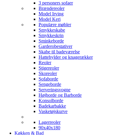
3 personers sofaer
Brændereoler
Model Irving
Model Keri
Populære møbler
Smykkeskabe
Smykkeskrin
Sminkeborde
Garderobestativer
Skabe til badeværelse
Hattehylder og knagerækker
Reoler
Stigereoler
Skoreoler
Sofaborde
Sengeborde
Serveringsvogne
Højborde og Barborde
Konsolborde
Badekarbakke
Vasketøjskurve
Lagerreoler
90x40x180
Køkken & Bad