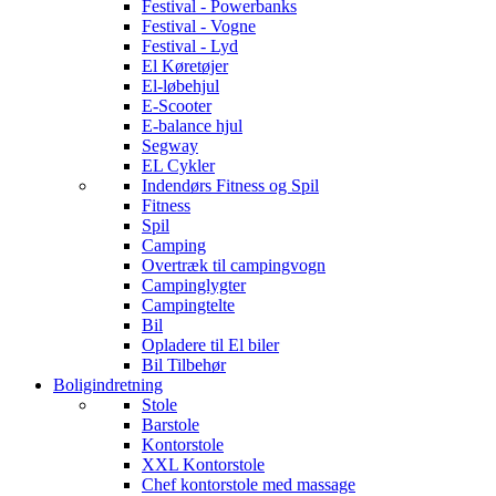
Festival - Powerbanks
Festival - Vogne
Festival - Lyd
El Køretøjer
El-løbehjul
E-Scooter
E-balance hjul
Segway
EL Cykler
Indendørs Fitness og Spil
Fitness
Spil
Camping
Overtræk til campingvogn
Campinglygter
Campingtelte
Bil
Opladere til El biler
Bil Tilbehør
Boligindretning
Stole
Barstole
Kontorstole
XXL Kontorstole
Chef kontorstole med massage