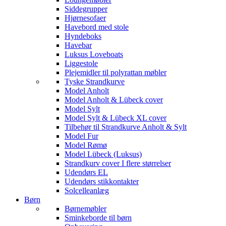
Siddegrupper
Hjørnesofaer
Havebord med stole
Hyndeboks
Havebar
Luksus Loveboats
Liggestole
Plejemidler til polyrattan møbler
Tyske Strandkurve
Model Anholt
Model Anholt & Lübeck cover
Model Sylt
Model Sylt & Lübeck XL cover
Tilbehør til Strandkurve Anholt & Sylt
Model Fur
Model Rømø
Model Lübeck (Luksus)
Strandkurv cover I flere størrelser
Udendørs EL
Udendørs stikkontakter
Solcelleanlæg
Børn
Børnemøbler
Sminkeborde til børn