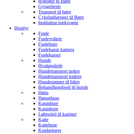
Robotter til Børn
Gyngeheste
Transport til børn
Cykelanhænger til Børn
Institution trækvogne
Husdyr
Fugle
Fuglevoliere
Fuglebure
Fuglekasse kamera
Fuglekasser
Hunde
Hvalpegårde
Hundetransport tasker
Hundetransport trailere
Hunderamper til bilen
Behandlingsbord til hunde
Høns
Hønsehuse
Kaninbure
Kaninbure
Løbegård til kaniner
Katte
Kattehuse
Kradsetræer