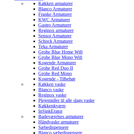
Køkken armaturer
Blanco Armaturer
Franke Armaturer
KWC Armaturer
Gastro Armaturer
Reginox armaturer
Sensor Armaturer
Schock Armaturer
Teka Armaturer
Grohe Blue Home Wifi
Grohe Blue Mono Wifi
Kogende Armaturer
Grohe Red Duo II
Grohe Red Mono
Kogende - Tilbehør
Køkken vaske
Blanco vaske
Reginox vaske
Plejemidler til alle slags vaske
Køkkenkværn
InSinkErator
Badeværelses armaturer
Håndvaske armaturer
Sæbedispensere
Blanco sæbedispensere