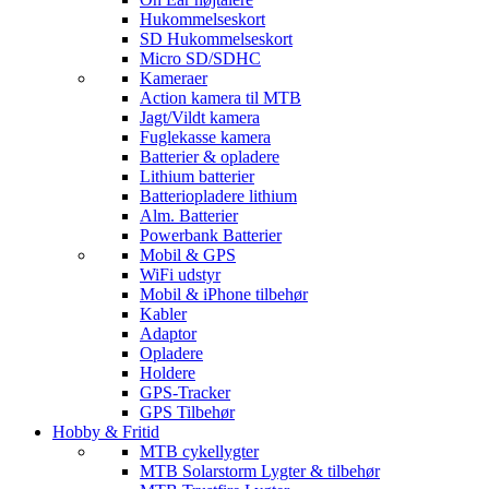
Hukommelseskort
SD Hukommelseskort
Micro SD/SDHC
Kameraer
Action kamera til MTB
Jagt/Vildt kamera
Fuglekasse kamera
Batterier & opladere
Lithium batterier
Batteriopladere lithium
Alm. Batterier
Powerbank Batterier
Mobil & GPS
WiFi udstyr
Mobil & iPhone tilbehør
Kabler
Adaptor
Opladere
Holdere
GPS-Tracker
GPS Tilbehør
Hobby & Fritid
MTB cykellygter
MTB Solarstorm Lygter & tilbehør