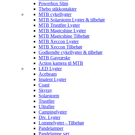
Powerbox Slim
Thebo stikkontakter
MTB cykellygter
MTB Solarstorm Lygter & tilbehør
MTB Trustfire Lygter
MTB Magicshine Lygter
MTB Magicshine Tilbehør
MTB Xeccon Lygter
MTB Xeccon Tilbehør
Godkendte cykellygter & tilbehør
MTB Gaveæske
Action kamera til MTB
LED Lygter
Acebeam
Imalent Lygter
Coast
Skyray
Solarstorm
Trustfire
Ultrafire
Campinglygter
Div. Lygter
Lommelygter - Tilbehør
Pandelamper
Pandelampe sæt