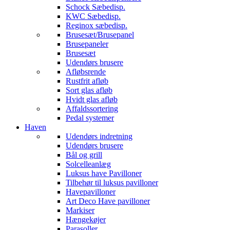
Schock Sæbedisp.
KWC Sæbedisp.
Reginox sæbedisp.
Brusesæt/Brusepanel
Brusepaneler
Brusesæt
Udendørs brusere
Afløbsrende
Rustfrit afløb
Sort glas afløb
Hvidt glas afløb
Affaldssortering
Pedal systemer
Haven
Udendørs indretning
Udendørs brusere
Bål og grill
Solcelleanlæg
Luksus have Pavilloner
Tilbehør til luksus pavilloner
Havepavilloner
Art Deco Have pavilloner
Markiser
Hængekøjer
Parasoller