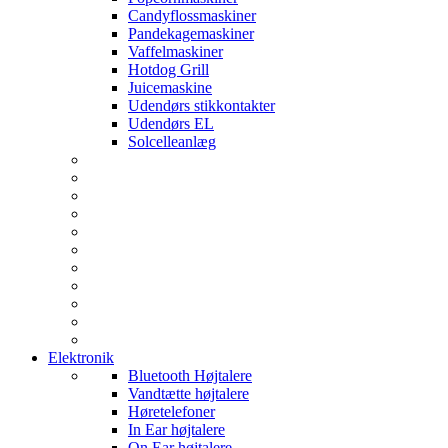
Candyflossmaskiner
Pandekagemaskiner
Vaffelmaskiner
Hotdog Grill
Juicemaskine
Udendørs stikkontakter
Udendørs EL
Solcelleanlæg
Elektronik
Bluetooth Højtalere
Vandtætte højtalere
Høretelefoner
In Ear højtalere
On Ear højtalere