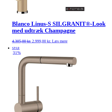
Blanco Linus-S SILGRANIT®-Look
med udtræk Champagne
Den
Den
4.305,00
kr.
2.999,00
kr.
Læs mere
oprindelige
aktuelle
SPAR
pris
pris
31%
var:
er:
4.305,00 kr..
2.999,00 kr..