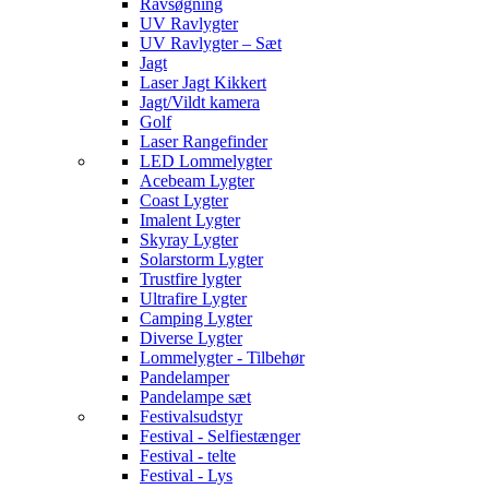
Ravsøgning
UV Ravlygter
UV Ravlygter – Sæt
Jagt
Laser Jagt Kikkert
Jagt/Vildt kamera
Golf
Laser Rangefinder
LED Lommelygter
Acebeam Lygter
Coast Lygter
Imalent Lygter
Skyray Lygter
Solarstorm Lygter
Trustfire lygter
Ultrafire Lygter
Camping Lygter
Diverse Lygter
Lommelygter - Tilbehør
Pandelamper
Pandelampe sæt
Festivalsudstyr
Festival - Selfiestænger
Festival - telte
Festival - Lys