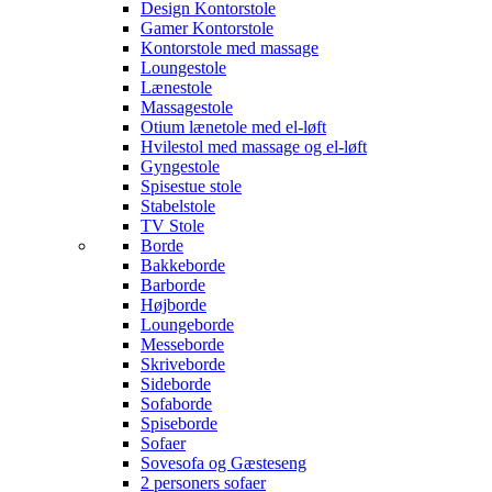
Design Kontorstole
Gamer Kontorstole
Kontorstole med massage
Loungestole
Lænestole
Massagestole
Otium lænetole med el-løft
Hvilestol med massage og el-løft
Gyngestole
Spisestue stole
Stabelstole
TV Stole
Borde
Bakkeborde
Barborde
Højborde
Loungeborde
Messeborde
Skriveborde
Sideborde
Sofaborde
Spiseborde
Sofaer
Sovesofa og Gæsteseng
2 personers sofaer