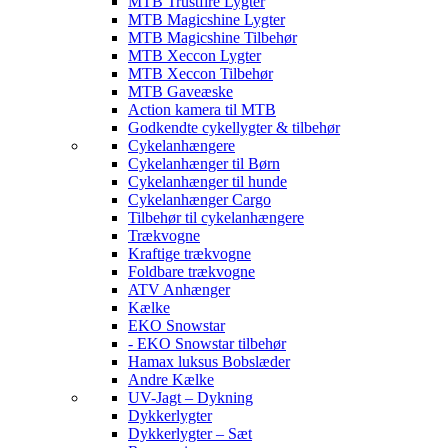
MTB Trustfire Lygter
MTB Magicshine Lygter
MTB Magicshine Tilbehør
MTB Xeccon Lygter
MTB Xeccon Tilbehør
MTB Gaveæske
Action kamera til MTB
Godkendte cykellygter & tilbehør
Cykelanhængere
Cykelanhænger til Børn
Cykelanhænger til hunde
Cykelanhænger Cargo
Tilbehør til cykelanhængere
Trækvogne
Kraftige trækvogne
Foldbare trækvogne
ATV Anhænger
Kælke
EKO Snowstar
- EKO Snowstar tilbehør
Hamax luksus Bobslæder
Andre Kælke
UV-Jagt – Dykning
Dykkerlygter
Dykkerlygter – Sæt