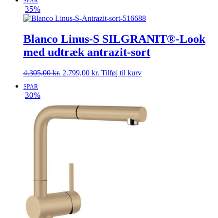
SPAR
pris
pris
35%
var:
er:
4.305,00 kr..
2.999,00 kr..
Blanco Linus-S SILGRANIT®-Look
med udtræk antrazit-sort
Den
Den
4.305,00
kr.
2.799,00
kr.
Tilføj til kurv
oprindelige
aktuelle
SPAR
pris
pris
30%
var:
er:
4.305,00 kr..
2.799,00 kr..