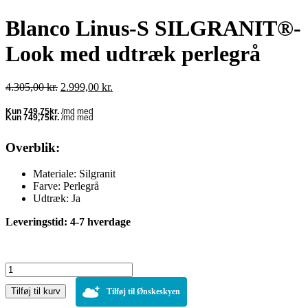
Blanco Linus-S SILGRANIT®-
Look med udtræk perlegrå
Den
Den
4.305,00
kr.
2.999,00
kr.
oprindelige
aktuelle
pris
pris
var:
er:
4.305,00 kr..
2.999,00 kr..
Overblik:
Materiale: Silgranit
Farve: Perlegrå
Udtræk: Ja
Leveringstid: 4-7 hverdage
Blanco
Linus-
Tilføj til kurv
S
Tilføj til Ønskeskyen
SILGRANIT®-