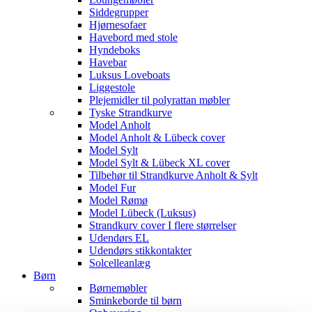
Siddegrupper
Hjørnesofaer
Havebord med stole
Hyndeboks
Havebar
Luksus Loveboats
Liggestole
Plejemidler til polyrattan møbler
Tyske Strandkurve
Model Anholt
Model Anholt & Lübeck cover
Model Sylt
Model Sylt & Lübeck XL cover
Tilbehør til Strandkurve Anholt & Sylt
Model Fur
Model Rømø
Model Lübeck (Luksus)
Strandkurv cover I flere størrelser
Udendørs EL
Udendørs stikkontakter
Solcelleanlæg
Børn
Børnemøbler
Sminkeborde til børn