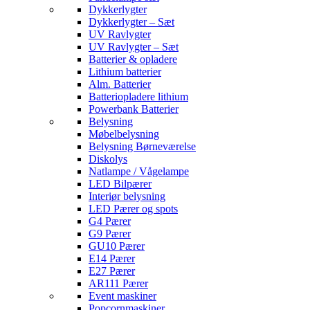
Dykkerlygter
Dykkerlygter – Sæt
UV Ravlygter
UV Ravlygter – Sæt
Batterier & opladere
Lithium batterier
Alm. Batterier
Batteriopladere lithium
Powerbank Batterier
Belysning
Møbelbelysning
Belysning Børneværelse
Diskolys
Natlampe / Vågelampe
LED Bilpærer
Interiør belysning
LED Pærer og spots
G4 Pærer
G9 Pærer
GU10 Pærer
E14 Pærer
E27 Pærer
AR111 Pærer
Event maskiner
Popcornmaskiner