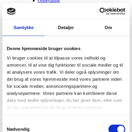
Opbevaring
Borde & stole
Sofaer & lænestole
Belysning Børn
Belysning Børneværelse
Diskolys
Samtykke
Detaljer
Om
Natlampe / Vågelampe
Kælke
- EKO Snowstar
- EKO Snowstar tilbehør
Denne hjemmeside bruger cookies
Hamax luksus Bobslæder
Vi bruger cookies til at tilpasse vores indhold og
Andre Kælke
Udendørs leg og spil
annoncer, til at vise dig funktioner til sociale medier og til
Leg
at analysere vores trafik. Vi deler også oplysninger om
Sport
din brug af vores hjemmeside med vores partnere inden
Trampoliner
Gynger
for sociale medier, annonceringspartnere og
Hoppeborge
analysepartnere. Vores partnere kan kombinere disse
Legehuse
data med andre oplysninger, du har givet dem, eller som
Sandkasser
Gokart og el-biler
de har indsamlet fra din brug af deres tjenester.
Halloween
Indendørs leg og spil
Spil
Samtykkevalg
Legetøj
Nødvendig