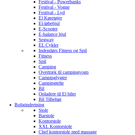
Festival - Powerbanks
Festival - Vogne
Festival - Lyd
El Køretøjer
El-løbehjul
E-Scooter
E-balance hjul
Segway
EL Cykler
Indendørs Fitness og Spil
Fitness
Spil
Camping
Overtræk til campingvogn
Campinglygter
Campingtelte
Bil
Opladere til El biler
Bil Tilbehør
Boligindretning
Stole
Barstole
Kontorstole
XXL Kontorstole
Chef kontorstole med massage