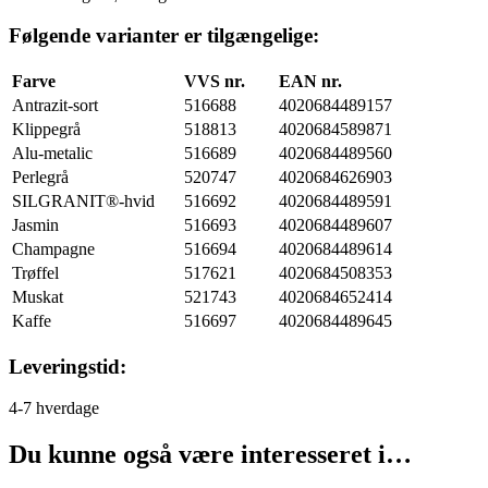
Følgende varianter er tilgængelige:
Farve
VVS nr.
EAN nr.
Antrazit-sort
516688
4020684489157
Klippegrå
518813
4020684589871
Alu-metalic
516689
4020684489560
Perlegrå
520747
4020684626903
SILGRANIT®-hvid
516692
4020684489591
Jasmin
516693
4020684489607
Champagne
516694
4020684489614
Trøffel
517621
4020684508353
Muskat
521743
4020684652414
Kaffe
516697
4020684489645
Leveringstid:
4-7 hverdage
Du kunne også være interesseret i…