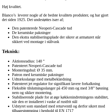
Høj kvalitet.
Blanco’s leverer nogle af de bedste kvalitets produkter, og har gjort
det siden 1925. Det undestøttes især af;
Den patenterede Neoperi-Cascade tud
De keramiske pakninger
Den ekstra stabiliseringsplade der sikrer at armaturet står
sikkert ved montage i stålvask
Teknisk:
Aktionsradius: 140 °
Patenteret Neoperi-Cascade tud
Monteringshul: Ø 35 mm.
Patron med keramiske pakninger
Udtræksslange med metalbeklædning
Patenteret jet regulator for signifikant lavere forkalkning
Fleksible tilslutningsslanger på 450 mm og med 3/8” bøsning
nem og sikker montering.
Stabiliserende plade for at øge køkkenindretningens stabilitet,
når den er installeret i vaske af rustfrit stål
Udstyret som standard med returventil og derfor sikret mod
tilbagestrømning i henhold til EN 1717