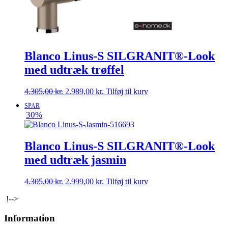
Blanco Linus-S SILGRANIT®-Look
med udtræk trøffel
Den
Den
4.305,00
kr.
2.989,00
kr.
Tilføj til kurv
oprindelige
aktuelle
SPAR
pris
pris
30%
var:
er:
4.305,00 kr..
2.989,00 kr..
Blanco Linus-S SILGRANIT®-Look
med udtræk jasmin
Den
Den
4.305,00
kr.
2.999,00
kr.
Tilføj til kurv
oprindelige
aktuelle
!-->
pris
pris
var:
er:
Information
4.305,00 kr..
2.999,00 kr..