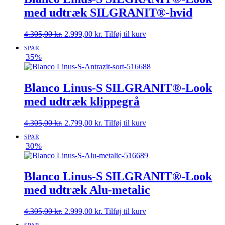
med udtræk SILGRANIT®-hvid
Den
Den
4.305,00
kr.
2.999,00
kr.
Tilføj til kurv
oprindelige
aktuelle
SPAR
pris
pris
35%
var:
er:
4.305,00 kr..
2.999,00 kr..
Blanco Linus-S SILGRANIT®-Look
med udtræk klippegrå
Den
Den
4.305,00
kr.
2.799,00
kr.
Tilføj til kurv
oprindelige
aktuelle
SPAR
pris
pris
30%
var:
er:
4.305,00 kr..
2.799,00 kr..
Blanco Linus-S SILGRANIT®-Look
med udtræk Alu-metalic
Den
Den
4.305,00
kr.
2.999,00
kr.
Tilføj til kurv
oprindelige
aktuelle