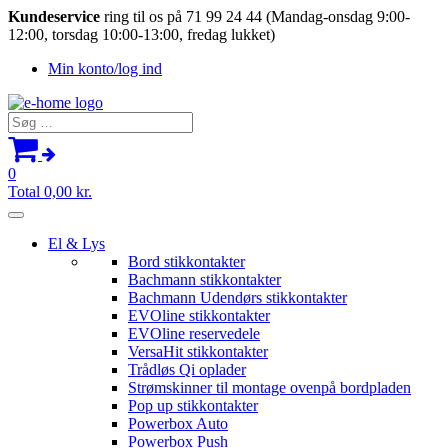
Kundeservice
ring til os på 71 99 24 44 (Mandag-onsdag 9:00-
12:00, torsdag 10:00-13:00, fredag lukket)
Min konto/log ind
Søg
efter:
0
Total
0,00
kr.
El & Lys
Bord stikkontakter
Bachmann stikkontakter
Bachmann Udendørs stikkontakter
EVOline stikkontakter
EVOline reservedele
VersaHit stikkontakter
Trådløs Qi oplader
Strømskinner til montage ovenpå bordpladen
Pop up stikkontakter
Powerbox Auto
Powerbox Push