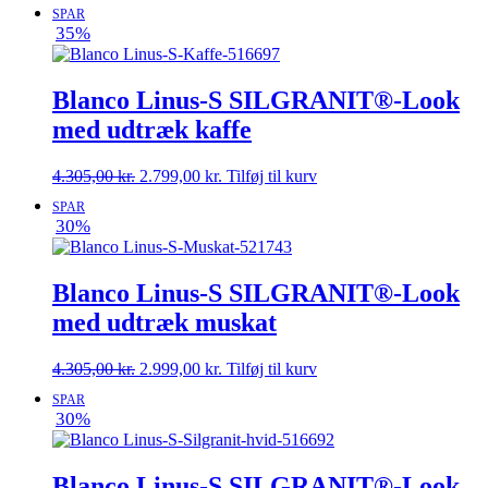
SPAR
35%
Blanco Linus-S SILGRANIT®-Look
med udtræk kaffe
Den
Den
4.305,00
kr.
2.799,00
kr.
Tilføj til kurv
oprindelige
aktuelle
SPAR
pris
pris
30%
var:
er:
4.305,00 kr..
2.799,00 kr..
Blanco Linus-S SILGRANIT®-Look
med udtræk muskat
Den
Den
4.305,00
kr.
2.999,00
kr.
Tilføj til kurv
oprindelige
aktuelle
SPAR
pris
pris
30%
var:
er:
4.305,00 kr..
2.999,00 kr..
Blanco Linus-S SILGRANIT®-Look