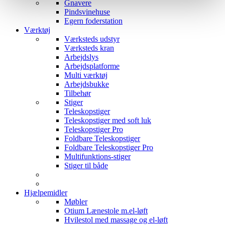
Gnavere
Pindsvinehuse
Egern foderstation
Værktøj
Værksteds udstyr
Værksteds kran
Arbejdslys
Arbejdsplatforme
Multi værktøj
Arbejdsbukke
Tilbehør
Stiger
Teleskopstiger
Teleskopstiger med soft luk
Teleskopstiger Pro
Foldbare Teleskopstiger
Foldbare Teleskopstiger Pro
Multifunktions-stiger
Stiger til både
Hjælpemidler
Møbler
Otium Lænestole m.el-løft
Hvilestol med massage og el-løft