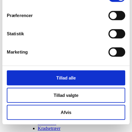
Robotter til Børn
Gyngeheste
Transport til børn
Præferencer
Cykelanhænger til Børn
Institution trækvogne
Husdyr
Fugle
Statistik
Fuglevoliere
Fuglebure
Fuglekasse kamera
Marketing
Fuglekasser
Hunde
Hvalpegårde
Hundetransport tasker
Hundetransport trailere
Tillad alle
Hunderamper til bilen
Behandlingsbord til hunde
Høns
Tillad valgte
Hønsehuse
Kaninbure
Kaninbure
Afvis
Løbegård til kaniner
Katte
Kattehuse
Kradsetræer