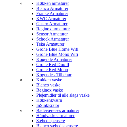
Køkken armaturer
Blanco Armaturer
Franke Armaturer
KWC Armaturer
Gastro Armaturer
Reginox armaturer
Sensor Armaturer
Schock Armaturer
Teka Armaturer
Grohe Blue Home Wifi
Grohe Blue Mono Wifi
Kogende Armaturer
Grohe Red Duo II
Grohe Red Mono
Kogende - Tilbehør
Køkken vaske
Blanco vaske
Reginox vaske
Plejemidler til alle slags vaske
Køkkenkværn
InSinkErator
Badeværelses armaturer
Håndvaske armaturer
Sæbedispensere
Blanco sæbedispensere