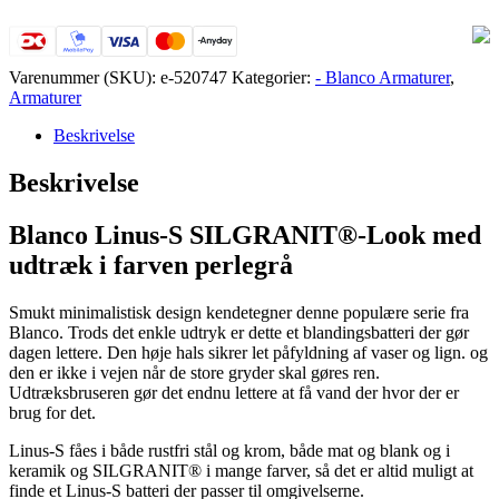
Look
med
udtræk
perlegrå
Varenummer (SKU):
e-520747
Kategorier:
- Blanco Armaturer
,
antal
Armaturer
Beskrivelse
Beskrivelse
Blanco Linus-S SILGRANIT®-Look med
udtræk i farven perlegrå
Smukt minimalistisk design kendetegner denne populære serie fra
Blanco. Trods det enkle udtryk er dette et blandingsbatteri der gør
dagen lettere. Den høje hals sikrer let påfyldning af vaser og lign. og
den er ikke i vejen når de store gryder skal gøres ren.
Udtræksbruseren gør det endnu lettere at få vand der hvor der er
brug for det.
Linus-S fåes i både rustfri stål og krom, både mat og blank og i
keramik og SILGRANIT® i mange farver, så det er altid muligt at
finde et Linus-S batteri der passer til omgivelserne.