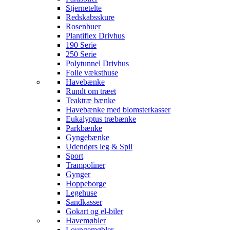
Stjernetelte
Redskabsskure
Rosenbuer
Plantiflex Drivhus
190 Serie
250 Serie
Polytunnel Drivhus
Folie væksthuse
Havebænke
Rundt om træet
Teaktræ bænke
Havebænke med blomsterkasser
Eukalyptus træbænke
Parkbænke
Gyngebænke
Udendørs leg & Spil
Sport
Trampoliner
Gynger
Hoppeborge
Legehuse
Sandkasser
Gokart og el-biler
Havemøbler
Loungemøbler