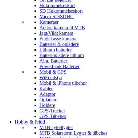
Hukommelseskort
SD Hukommelseskort
Micro SD/SDHC
Kameraer
Action kamera til MTB
Jagt/Vildt kamera
Fuglekasse kamera
Batterier & opladere
Lithium batterier
Batteriopladere lithium
Alm. Batterier
Powerbank Batterier
Mobil & GPS
WiFi udstyr
Mobil & iPhone tilbehør
Kabler
Adaptor
Opladere
Holdere
GPS-Tracker
GPS Tilbehør
Hobby & Fritid
MTB cykellygter
MTB Solarstorm Lygter & tilbehør