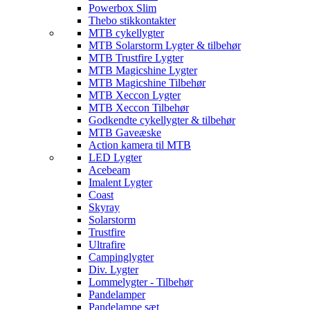
Powerbox Slim
Thebo stikkontakter
MTB cykellygter
MTB Solarstorm Lygter & tilbehør
MTB Trustfire Lygter
MTB Magicshine Lygter
MTB Magicshine Tilbehør
MTB Xeccon Lygter
MTB Xeccon Tilbehør
Godkendte cykellygter & tilbehør
MTB Gaveæske
Action kamera til MTB
LED Lygter
Acebeam
Imalent Lygter
Coast
Skyray
Solarstorm
Trustfire
Ultrafire
Campinglygter
Div. Lygter
Lommelygter - Tilbehør
Pandelamper
Pandelampe sæt