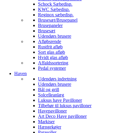
Schock Sæbedisp.
KWC Sæbedisp.
Reginox sæbedisp.
Brusesæt/Brusepanel
Brusepaneler
Brusesæt
Udendørs brusere
Afløbsrende
Rustfrit afløb
Sort glas afløb
Hvidt glas afløb
Affaldssortering
Pedal systemer
Haven
Udendørs indretning
Udendørs brusere
Bål og grill
Solcelleanlæg
Luksus have Pavilloner
Tilbehør til luksus pavilloner
Havepavilloner
Art Deco Have pavilloner
Markiser
Hængekøjer
Parasoller