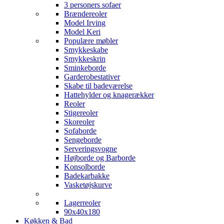
3 personers sofaer
Brændereoler
Model Irving
Model Keri
Populære møbler
Smykkeskabe
Smykkeskrin
Sminkeborde
Garderobestativer
Skabe til badeværelse
Hattehylder og knagerækker
Reoler
Stigereoler
Skoreoler
Sofaborde
Sengeborde
Serveringsvogne
Højborde og Barborde
Konsolborde
Badekarbakke
Vasketøjskurve
Lagerreoler
90x40x180
Køkken & Bad