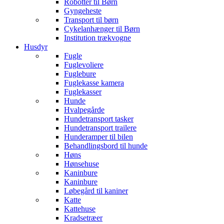
Robotter til Børn
Gyngeheste
Transport til børn
Cykelanhænger til Børn
Institution trækvogne
Husdyr
Fugle
Fuglevoliere
Fuglebure
Fuglekasse kamera
Fuglekasser
Hunde
Hvalpegårde
Hundetransport tasker
Hundetransport trailere
Hunderamper til bilen
Behandlingsbord til hunde
Høns
Hønsehuse
Kaninbure
Kaninbure
Løbegård til kaniner
Katte
Kattehuse
Kradsetræer