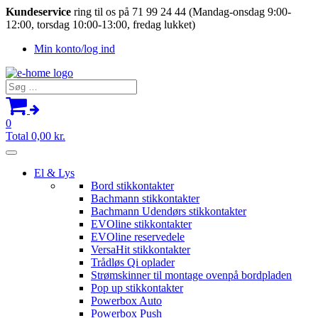
Kundeservice
ring til os på 71 99 24 44 (Mandag-onsdag 9:00-
12:00, torsdag 10:00-13:00, fredag lukket)
Min konto/log ind
Søg
efter:
0
Total
0,00
kr.
El & Lys
Bord stikkontakter
Bachmann stikkontakter
Bachmann Udendørs stikkontakter
EVOline stikkontakter
EVOline reservedele
VersaHit stikkontakter
Trådløs Qi oplader
Strømskinner til montage ovenpå bordpladen
Pop up stikkontakter
Powerbox Auto
Powerbox Push