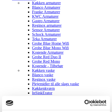
Køkken armaturer
Blanco Armaturer
Franke Armaturer
KWC Armaturer
Gastro Armaturer
Reginox armaturer
Sensor Armaturer
Schock Armaturer
Teka Armaturer
Grohe Blue Home Wifi
Grohe Blue Mono Wifi
Kogende Armaturer
Grohe Red Duo II
Grohe Red Mono
Kogende - Tilbehør
Køkken vaske
Blanco vaske
Reginox vaske
Plejemidler til alle slags vaske
Køkkenkværn
InSinkErator
Badeværelses armaturer
Håndvaske armaturer
Sæbedispensere
Blanco sæbedispensere