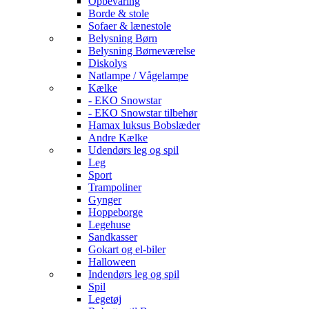
Opbevaring
Borde & stole
Sofaer & lænestole
Belysning Børn
Belysning Børneværelse
Diskolys
Natlampe / Vågelampe
Kælke
- EKO Snowstar
- EKO Snowstar tilbehør
Hamax luksus Bobslæder
Andre Kælke
Udendørs leg og spil
Leg
Sport
Trampoliner
Gynger
Hoppeborge
Legehuse
Sandkasser
Gokart og el-biler
Halloween
Indendørs leg og spil
Spil
Legetøj