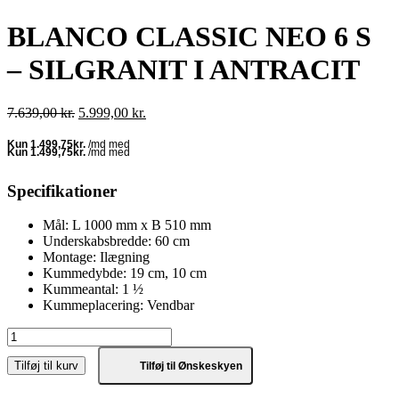
BLANCO CLASSIC NEO 6 S
– SILGRANIT I ANTRACIT
Den
Den
7.639,00
kr.
5.999,00
kr.
oprindelige
aktuelle
pris
pris
var:
er:
7.639,00 kr..
5.999,00 kr..
Specifikationer
Mål: L 1000 mm x B 510 mm
Underskabsbredde: 60 cm
Montage: Ilægning
Kummedybde: 19 cm, 10 cm
Kummeantal: 1 ½
Kummeplacering: Vendbar
BLANCO
CLASSIC
Tilføj til kurv
NEO
Tilføj til Ønskeskyen
6
S