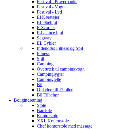
Festival - Powerbanks
Festival - Vogne
Festival - Lyd
El Køretøjer
El-løbehjul
E-Scooter
E-balance hjul
Segway
EL Cykler
Indendørs Fitness og Spil
Fitness
Spil
Camping
Overtræk til campingvogn
Campinglygter
Campingtelte
Bil
Opladere til El biler
Bil Tilbehør
Boligindretning
Stole
Barstole
Kontorstole
XXL Kontorstole
Chef kontorstole med massage