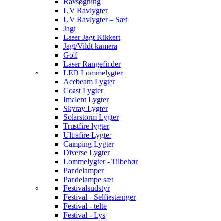
Ravsøgning
UV Ravlygter
UV Ravlygter – Sæt
Jagt
Laser Jagt Kikkert
Jagt/Vildt kamera
Golf
Laser Rangefinder
LED Lommelygter
Acebeam Lygter
Coast Lygter
Imalent Lygter
Skyray Lygter
Solarstorm Lygter
Trustfire lygter
Ultrafire Lygter
Camping Lygter
Diverse Lygter
Lommelygter - Tilbehør
Pandelamper
Pandelampe sæt
Festivalsudstyr
Festival - Selfiestænger
Festival - telte
Festival - Lys