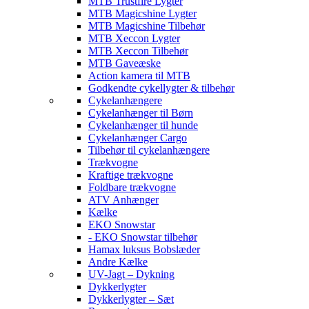
MTB Trustfire Lygter
MTB Magicshine Lygter
MTB Magicshine Tilbehør
MTB Xeccon Lygter
MTB Xeccon Tilbehør
MTB Gaveæske
Action kamera til MTB
Godkendte cykellygter & tilbehør
Cykelanhængere
Cykelanhænger til Børn
Cykelanhænger til hunde
Cykelanhænger Cargo
Tilbehør til cykelanhængere
Trækvogne
Kraftige trækvogne
Foldbare trækvogne
ATV Anhænger
Kælke
EKO Snowstar
- EKO Snowstar tilbehør
Hamax luksus Bobslæder
Andre Kælke
UV-Jagt – Dykning
Dykkerlygter
Dykkerlygter – Sæt