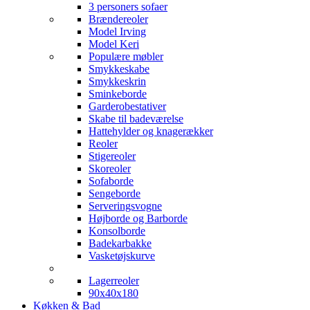
3 personers sofaer
Brændereoler
Model Irving
Model Keri
Populære møbler
Smykkeskabe
Smykkeskrin
Sminkeborde
Garderobestativer
Skabe til badeværelse
Hattehylder og knagerækker
Reoler
Stigereoler
Skoreoler
Sofaborde
Sengeborde
Serveringsvogne
Højborde og Barborde
Konsolborde
Badekarbakke
Vasketøjskurve
Lagerreoler
90x40x180
Køkken & Bad