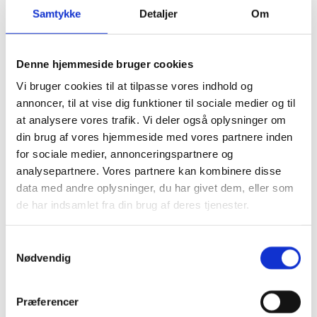
Schock Sæbedisp.
Samtykke
Detaljer
Om
KWC Sæbedisp.
Reginox sæbedisp.
Brusesæt/Brusepanel
Brusepaneler
Denne hjemmeside bruger cookies
Brusesæt
Vi bruger cookies til at tilpasse vores indhold og
Udendørs brusere
Afløbsrende
annoncer, til at vise dig funktioner til sociale medier og til
Rustfrit afløb
at analysere vores trafik. Vi deler også oplysninger om
Sort glas afløb
din brug af vores hjemmeside med vores partnere inden
Hvidt glas afløb
Affaldssortering
for sociale medier, annonceringspartnere og
Pedal systemer
analysepartnere. Vores partnere kan kombinere disse
Haven
data med andre oplysninger, du har givet dem, eller som
Udendørs indretning
Udendørs brusere
de har indsamlet fra din brug af deres tjenester.
Bål og grill
Solcelleanlæg
Luksus have Pavilloner
Samtykkevalg
Tilbehør til luksus pavilloner
Nødvendig
Havepavilloner
Art Deco Have pavilloner
Markiser
Præferencer
Hængekøjer
Parasoller