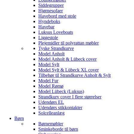
Siddegrupper
Hjørnesofaer
Havebord med stole
Hyndeboks
Havebar
Luksus Loveboats
Liggestole
Plejemidler til polyrattan møbler
Tyske Strandkurve
Model Anholt
Model Anholt & Lübeck cover
Model Sylt
Model Sylt & Lübeck XL cover
Tilbehør til Strandkurve Anholt & Sylt
Model Fur
Model Rømø
Model Lübeck (Luksus)
Strandkurv cover I flere størrelser
Udendørs EL
Udendørs stikkontakter
Solcelleanlæg
Børn
Børnemøbler
Sminkeborde til børn