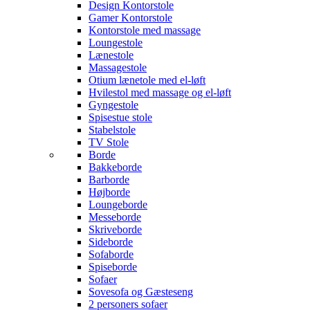
Design Kontorstole
Gamer Kontorstole
Kontorstole med massage
Loungestole
Lænestole
Massagestole
Otium lænetole med el-løft
Hvilestol med massage og el-løft
Gyngestole
Spisestue stole
Stabelstole
TV Stole
Borde
Bakkeborde
Barborde
Højborde
Loungeborde
Messeborde
Skriveborde
Sideborde
Sofaborde
Spiseborde
Sofaer
Sovesofa og Gæsteseng
2 personers sofaer