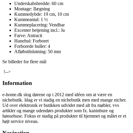
Underskabsbredde: 60 cm
Montage: Ilægning
Kummedybde: 19 cm, 10 cm
Kummeantal: 1 ½
Kummeplacering: Vendbar
Excenter betjening incl.: Ja
Farve: Antracit
Hanehul: Forboret
Forborede huller: 4
Afløbstilslutning: 50 mm
Se billeder for flere mål
!-->
Information
e-home.dk slog dørene op i 2012 med idéen om at være en
nichebutik. Idag er vi stadig en nichebutik men med mange nicher.
Ud over elektronik er butikken udvidet med alt fra møbler, vvs
artikler og mange udendørs produkter som fx. kaninbure og
hønsehuse. Fokus er stadig på produkter til hjemmet og målet er et
højt service niveau.
Navigation