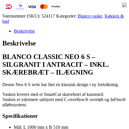
-
SILGRANIT
I
Varenummer (SKU):
524117
Kategorier:
Blanco vaske
,
Køkken &
ANTRACIT
bad
antal
Beskrivelse
Beskrivelse
BLANCO CLASSIC NEO 6 S –
SILGRANIT I ANTRACIT – INKL.
SKÆREBRÆT – ILÆGNING
Denne Neo 6 S serie har fået en klassisk design i ny fortolkning.
Vasken leveres med et SmartCut skærebræt af kunststof.
Vasken er ydermere udstyret med C-overflow® overløb og InFino®
afløbssystem.
Specifikationer
Mål: L 1000 mm x B 510 mm