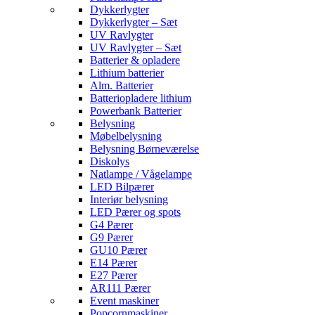
Dykkerlygter
Dykkerlygter – Sæt
UV Ravlygter
UV Ravlygter – Sæt
Batterier & opladere
Lithium batterier
Alm. Batterier
Batteriopladere lithium
Powerbank Batterier
Belysning
Møbelbelysning
Belysning Børneværelse
Diskolys
Natlampe / Vågelampe
LED Bilpærer
Interiør belysning
LED Pærer og spots
G4 Pærer
G9 Pærer
GU10 Pærer
E14 Pærer
E27 Pærer
AR111 Pærer
Event maskiner
Popcornmaskiner