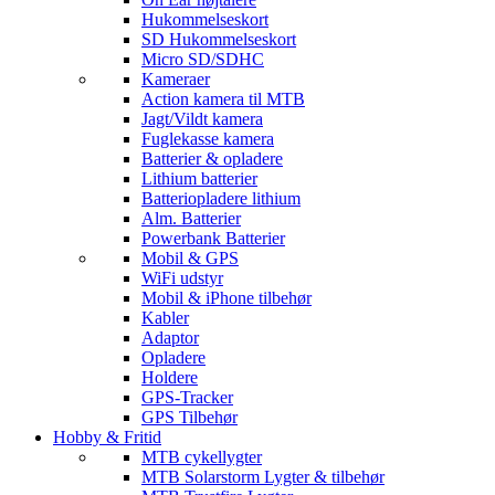
Hukommelseskort
SD Hukommelseskort
Micro SD/SDHC
Kameraer
Action kamera til MTB
Jagt/Vildt kamera
Fuglekasse kamera
Batterier & opladere
Lithium batterier
Batteriopladere lithium
Alm. Batterier
Powerbank Batterier
Mobil & GPS
WiFi udstyr
Mobil & iPhone tilbehør
Kabler
Adaptor
Opladere
Holdere
GPS-Tracker
GPS Tilbehør
Hobby & Fritid
MTB cykellygter
MTB Solarstorm Lygter & tilbehør