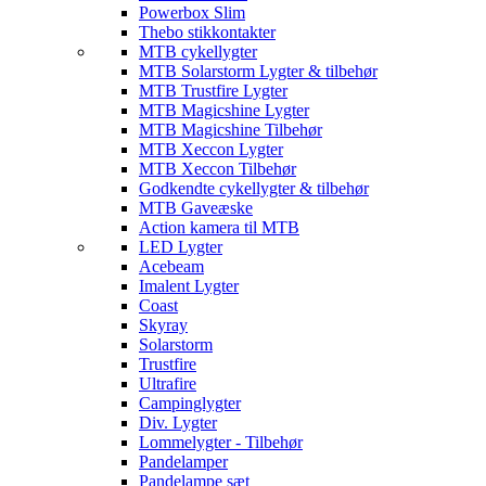
Powerbox Slim
Thebo stikkontakter
MTB cykellygter
MTB Solarstorm Lygter & tilbehør
MTB Trustfire Lygter
MTB Magicshine Lygter
MTB Magicshine Tilbehør
MTB Xeccon Lygter
MTB Xeccon Tilbehør
Godkendte cykellygter & tilbehør
MTB Gaveæske
Action kamera til MTB
LED Lygter
Acebeam
Imalent Lygter
Coast
Skyray
Solarstorm
Trustfire
Ultrafire
Campinglygter
Div. Lygter
Lommelygter - Tilbehør
Pandelamper
Pandelampe sæt