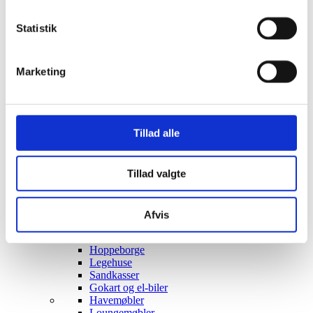
Stjernetelte
Redskabsskure
Statistik
Rosenbuer
Plantiflex Drivhus
190 Serie
Marketing
250 Serie
Polytunnel Drivhus
Folie væksthuse
Havebænke
Rundt om træet
Tillad alle
Teaktræ bænke
Havebænke med blomsterkasser
Eukalyptus træbænke
Tillad valgte
Parkbænke
Gyngebænke
Udendørs leg & Spil
Sport
Afvis
Trampoliner
Gynger
Hoppeborge
Legehuse
Sandkasser
Gokart og el-biler
Havemøbler
Loungemøbler