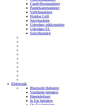
Candyflossmaskiner
Pandekagemaskiner
Vaffelmaskiner
Hotdog Grill
Juicemaskine
Udendørs stikkontakter
Udendørs EL
Solcelleanlæg
Elektronik
Bluetooth Højtalere
Vandtætte højtalere
Høretelefoner
In Ear højtalere
On Ear højtalere