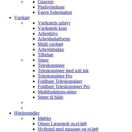
Gnavere
Pindsvinehuse
Egern foderstation
Værktøj
Værksteds udstyr
Værksteds kran
Arbejdslys
Arbejdsplatforme
Multi værktøj
Arbejdsbukke
Tilbehør
Stiger
Teleskopstiger
Teleskopstiger med soft luk
Teleskopstiger Pro
Foldbare Teleskopstiger
Foldbare Teleskopstiger Pro
Multifunktions-stiger
Stiger til både
Hjælpemidler
Møbler
Otium Lænestole m.el-løft
Hvilestol med massage og el-løft