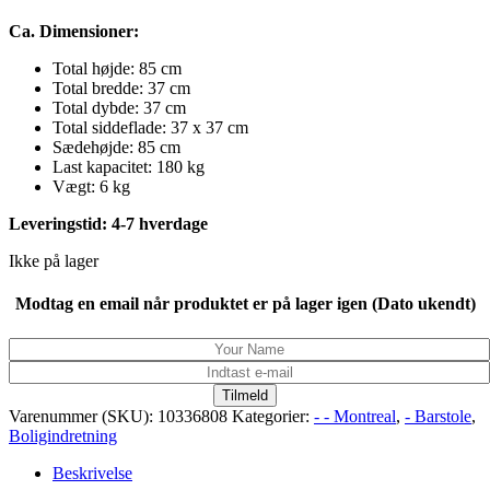
1.299,00 kr..
1.099,00 kr..
Ca. Dimensioner:
Total højde: 85 cm
Total bredde: 37 cm
Total dybde: 37 cm
Total siddeflade: 37 x 37 cm
Sædehøjde: 85 cm
Last kapacitet: 180 kg
Vægt: 6 kg
Leveringstid: 4-7 hverdage
Ikke på lager
Modtag en email når produktet er på lager igen (Dato ukendt)
Tilmeld
Varenummer (SKU):
10336808
Kategorier:
- - Montreal
,
- Barstole
,
Boligindretning
Beskrivelse