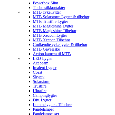
Powerbox Slim
Thebo stikkontakter
MTB cykellygter
MTB Solarstorm Lygter & tilbehør
MTB Trustfire Lygter
MTB Magicshine Lygter
MTB Magicshine Tilbehør
MTB Xeccon Lygter
MTB Xeccon Tilbehør
Godkendte cykellygter & tilbehør
MTB Gaveæske
Action kamera til MTB
LED Lygter
Acebeam
Imalent Lygter
Coast
Skyray
Solarstorm
Trustfire
Ultrafire
Campinglygter
Div. Lygter
Lommelygter - Tilbehør
Pandelamper
Pandelampe sæt