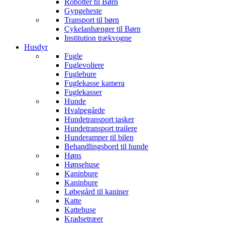
Robotter til Børn
Gyngeheste
Transport til børn
Cykelanhænger til Børn
Institution trækvogne
Husdyr
Fugle
Fuglevoliere
Fuglebure
Fuglekasse kamera
Fuglekasser
Hunde
Hvalpegårde
Hundetransport tasker
Hundetransport trailere
Hunderamper til bilen
Behandlingsbord til hunde
Høns
Hønsehuse
Kaninbure
Kaninbure
Løbegård til kaniner
Katte
Kattehuse
Kradsetræer