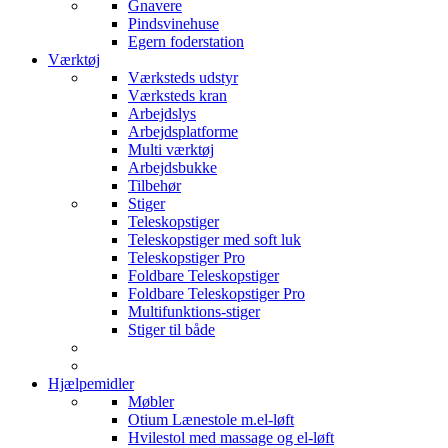
Gnavere
Pindsvinehuse
Egern foderstation
Værktøj
Værksteds udstyr
Værksteds kran
Arbejdslys
Arbejdsplatforme
Multi værktøj
Arbejdsbukke
Tilbehør
Stiger
Teleskopstiger
Teleskopstiger med soft luk
Teleskopstiger Pro
Foldbare Teleskopstiger
Foldbare Teleskopstiger Pro
Multifunktions-stiger
Stiger til både
Hjælpemidler
Møbler
Otium Lænestole m.el-løft
Hvilestol med massage og el-løft