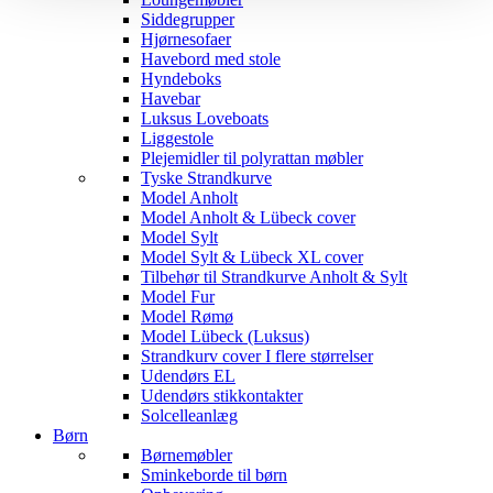
Siddegrupper
Hjørnesofaer
Havebord med stole
Hyndeboks
Havebar
Luksus Loveboats
Liggestole
Plejemidler til polyrattan møbler
Tyske Strandkurve
Model Anholt
Model Anholt & Lübeck cover
Model Sylt
Model Sylt & Lübeck XL cover
Tilbehør til Strandkurve Anholt & Sylt
Model Fur
Model Rømø
Model Lübeck (Luksus)
Strandkurv cover I flere størrelser
Udendørs EL
Udendørs stikkontakter
Solcelleanlæg
Børn
Børnemøbler
Sminkeborde til børn