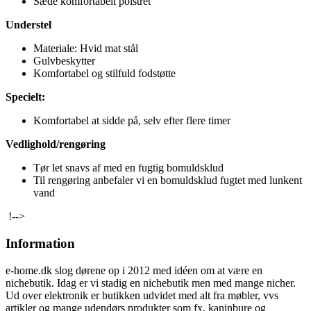
Sæde komfortabelt polstret
Understel
Materiale: Hvid mat stål
Gulvbeskytter
Komfortabel og stilfuld fodstøtte
Specielt:
Komfortabel at sidde på, selv efter flere timer
Vedlighold/rengøring
Tør let snavs af med en fugtig bomuldsklud
Til rengøring anbefaler vi en bomuldsklud fugtet med lunkent
vand
!-->
Information
e-home.dk slog dørene op i 2012 med idéen om at være en
nichebutik. Idag er vi stadig en nichebutik men med mange nicher.
Ud over elektronik er butikken udvidet med alt fra møbler, vvs
artikler og mange udendørs produkter som fx. kaninbure og