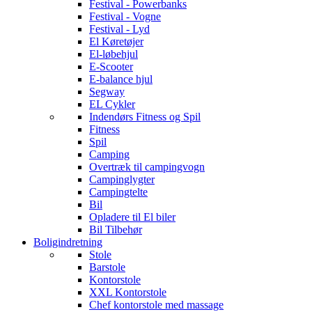
Festival - Powerbanks
Festival - Vogne
Festival - Lyd
El Køretøjer
El-løbehjul
E-Scooter
E-balance hjul
Segway
EL Cykler
Indendørs Fitness og Spil
Fitness
Spil
Camping
Overtræk til campingvogn
Campinglygter
Campingtelte
Bil
Opladere til El biler
Bil Tilbehør
Boligindretning
Stole
Barstole
Kontorstole
XXL Kontorstole
Chef kontorstole med massage