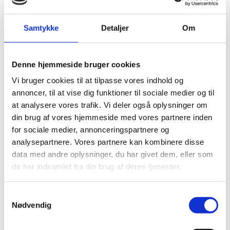
Schock Sæbedisp.
KWC Sæbedisp.
Reginox sæbedisp.
Samtykke
Detaljer
Om
Brusesæt/Brusepanel
Brusepaneler
Brusesæt
Udendørs brusere
Denne hjemmeside bruger cookies
Afløbsrende
Vi bruger cookies til at tilpasse vores indhold og
Rustfrit afløb
Sort glas afløb
annoncer, til at vise dig funktioner til sociale medier og til
Hvidt glas afløb
at analysere vores trafik. Vi deler også oplysninger om
Affaldssortering
din brug af vores hjemmeside med vores partnere inden
Pedal systemer
Haven
for sociale medier, annonceringspartnere og
Udendørs indretning
analysepartnere. Vores partnere kan kombinere disse
Udendørs brusere
data med andre oplysninger, du har givet dem, eller som
Bål og grill
Solcelleanlæg
de har indsamlet fra din brug af deres tjenester.
Luksus have Pavilloner
Tilbehør til luksus pavilloner
Havepavilloner
Samtykkevalg
Art Deco Have pavilloner
Nødvendig
Markiser
Hængekøjer
Parasoller