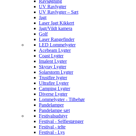
Ravsøgning
UV Ravlygter
UV Ravlygter – Sæt
Jagt
Laser Jagt Kikkert
Jagt/Vildt kamera
Golf
Laser Rangefinder
LED Lommelygter
Acebeam Lygter
Coast Lygter
Imalent Lygter
Skyray Lygter
Solarstorm Lygter
Trustfire lygter
Ultrafire Lygter
Camping Lygter
Diverse Lygter
Lommelygter - Tilbehør
Pandelamper
Pandelampe sæt
Festivalsudstyr
Festival - Selfiestænger
Festival - telte
Festival - Lys