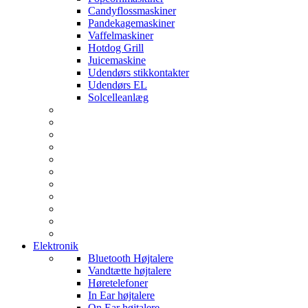
Candyflossmaskiner
Pandekagemaskiner
Vaffelmaskiner
Hotdog Grill
Juicemaskine
Udendørs stikkontakter
Udendørs EL
Solcelleanlæg
Elektronik
Bluetooth Højtalere
Vandtætte højtalere
Høretelefoner
In Ear højtalere
On Ear højtalere