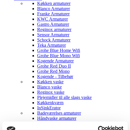
Køkken armaturer
Blanco Armaturer
Franke Armaturer
KWC Armaturer
Gastro Armaturer
Reginox armaturer
Sensor Armaturer
Schock Armaturer
Teka Armaturer
Grohe Blue Home Wifi
Grohe Blue Mono Wifi
Kogende Armaturer
Grohe Red Duo II
Grohe Red Mono
Kogende - Tilbehør
Køkken vaske
Blanco vaske
Reginox vaske
Plejemidler til alle slags vaske
Køkkenkværn
InSinkErator
Badeværelses armaturer
Håndvaske armaturer
Sæbedispensere
Blanco sæbedispensere