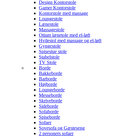
Design Kontorstole
Gamer Kontorstole
Kontorstole med massage
Loungestole
Lænestole
Massagestole
Otium lænetole med el-løft
Hvilestol med massage og el-løft
Gyngestole
Spisestue stole
Stabelstole
TV Stole
Borde
Bakkeborde
Barborde
Højborde
Loungeborde
Messeborde
Skriveborde
Sideborde
Sofaborde
Spiseborde
Sofaer
Sovesofa og Gæsteseng
2 personers sofaer