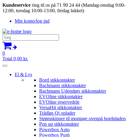
Kundeservice
ring til os på 71 99 24 44 (Mandag-onsdag 9:00-
12:00, torsdag 10:00-13:00, fredag lukket)
Min konto/log ind
Søg
efter:
0
Total
0,00
kr.
El & Lys
Bord stikkontakter
Bachmann stikkontakter
Bachmann Udendørs stikkontakter
EVOline stikkontakter
EVOline reservedele
VersaHit stikkontakter
Trådløs Qi oplader
Strømskinner til montage ovenpå bordpladen
Pop up stikkontakter
Powerbox Auto
Powerbox Push