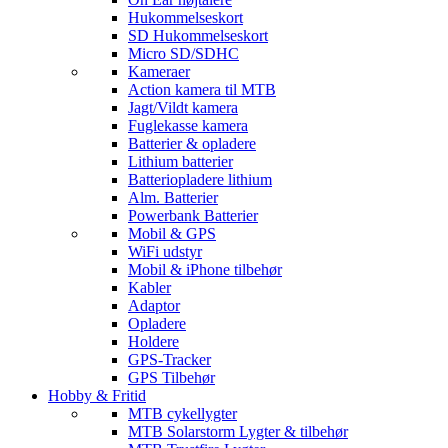
Hukommelseskort
SD Hukommelseskort
Micro SD/SDHC
Kameraer
Action kamera til MTB
Jagt/Vildt kamera
Fuglekasse kamera
Batterier & opladere
Lithium batterier
Batteriopladere lithium
Alm. Batterier
Powerbank Batterier
Mobil & GPS
WiFi udstyr
Mobil & iPhone tilbehør
Kabler
Adaptor
Opladere
Holdere
GPS-Tracker
GPS Tilbehør
Hobby & Fritid
MTB cykellygter
MTB Solarstorm Lygter & tilbehør