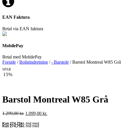
EAN Faktura
Betal via EAN faktura
MobilePay
Betal med MobilePay
Forside
/
Boligindretning
/
- Barstole
/ Barstol Montreal W85 Grå
SPAR
15%
Barstol Montreal W85 Grå
Den
Den
1.299,00
kr.
1.099,00
kr.
oprindelige
aktuelle
pris
pris
var:
er: