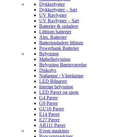
Dykkerlygter
Dykkerlygter – Sæt
UV Ravlygter
UV Ravlygter – Sæt
Batterier & opladere
Lithium batterier
Alm. Batterier
Batteriopladere lithium
Powerbank Batterier
Belysning
Møbelbelysning
Belysning Børneværelse
Diskolys
Natlampe / Vågelampe
LED Bilpærer
Interiør belysning
LED Pærer og spots
G4 Pærer
G9 Pærer
GU10 Pærer
E14 Pærer
E27 Pærer
AR111 Pærer
Event maskiner
Popcornmaskiner