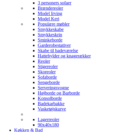
3 personers sofaer
Brændereoler
Model Irving
Model Keri
Populære møbler
Smykkeskabe
Smykkeskrin
Sminkeborde
Garderobestativer
Skabe til badeværelse
Hattehylder og knagerækker
Reoler
Stigereoler
Skoreoler
Sofaborde
Sengeborde
Serveringsvogne
Højborde og Barborde
Konsolborde
Badekarbakke
Vasketøjskurve
Lagerreoler
90x40x180
Køkken & Bad