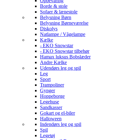
Opbevaring
Borde & stole
Sofaer & lænestole
Belysning Børn
Belysning Børneværelse
Diskolys
Natlampe / Vågelampe
Kælke
- EKO Snowstar
- EKO Snowstar tilbehør
Hamax luksus Bobslæder
Andre Kælke
Udendørs leg og spil
Leg
Sport
Trampoliner
Gynger
Hoppeborge
Legehuse
Sandkasser
Gokart og el-biler
Halloween
Indendørs leg og spil
Spil
Legetøj