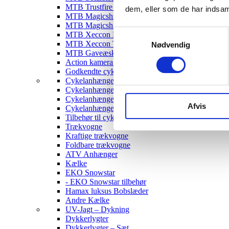
MTB Trustfire Lygter
dem, eller som de har indsaml
MTB Magicshine Lygter
MTB Magicshine Tilbehør
Samtykkevalg
MTB Xeccon Lygter
MTB Xeccon Tilbehør
Nødvendig
MTB Gaveæske
Action kamera til MTB
Godkendte cykellygter & tilbehør
Cykelanhængere
Cykelanhænger til Børn
Cykelanhænger til hunde
Afvis
Cykelanhænger Cargo
Tilbehør til cykelanhængere
Trækvogne
Kraftige trækvogne
Foldbare trækvogne
ATV Anhænger
Kælke
EKO Snowstar
- EKO Snowstar tilbehør
Hamax luksus Bobslæder
Andre Kælke
UV-Jagt – Dykning
Dykkerlygter
Dykkerlygter – Sæt