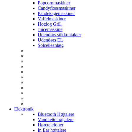
Popcornmaskiner
Candyflossmaskiner
Pandekagemaskiner
Vaffelmaskiner
Hotdog Grill
Juicemaskine
Udendørs stikkontakter
Udendørs EL
Solcelleanlæg
Elektronik
Bluetooth Højtalere
Vandtætte højtalere
Høretelefoner
In Ear højtalere