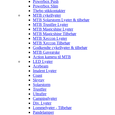
Powerbox Push
Powerbox Slim
Thebo stikkontakter
MTB cykellygter
MTB Solarstorm Lygter & tilbehør
MTB Trustfire Lygter
MTB Magicshine Lygter
MTB Magicshine Tilbehør
MTB Xeccon Lygter
MTB Xeccon Tilbehør
Godkendte cykellygter & tilbehør
MTB Gaveæske
Action kamera til MTB
LED Lygter
Acebeam
Imalent Lygter
Coast
Skyray
Solarstorm
Trustfire
Ultrafire
Campinglygter
Div. Lygter
Lommelygter - Tilbehør
Pandelamper