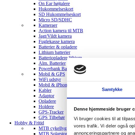
On Ear højtalere
Hukommelseskort
SD Hukommelseskort
Micro SD/SDHC
Kameraer
Action kamera til MTB
Jagt/Vildt kamera
Fuglekasse kamera
Batterier & opladere
Lithium batterier
Batteriopladere lithium
Alm. Batterier
Powerbank Batterier
Mobil & GPS
WiFi udstyr
Mobil & iPhone tilbehør
Samtykke
Kabler
Adaptor
Opladere
Holdere
Denne hjemmeside bruger c
GPS-Tracker
GPS Tilbehør
Vi bruger cookies til at tilpas
Hobby & Fritid
vores trafik. Vi deler også 
MTB cykellygter
annonceringspartnere og anal
MTB Solarstorm Lygter & tilbehør