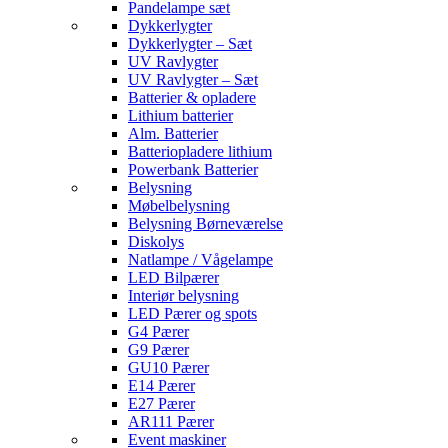
Pandelampe sæt
Dykkerlygter
Dykkerlygter – Sæt
UV Ravlygter
UV Ravlygter – Sæt
Batterier & opladere
Lithium batterier
Alm. Batterier
Batteriopladere lithium
Powerbank Batterier
Belysning
Møbelbelysning
Belysning Børneværelse
Diskolys
Natlampe / Vågelampe
LED Bilpærer
Interiør belysning
LED Pærer og spots
G4 Pærer
G9 Pærer
GU10 Pærer
E14 Pærer
E27 Pærer
AR111 Pærer
Event maskiner