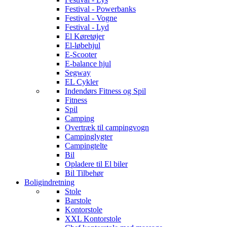
Festival - Powerbanks
Festival - Vogne
Festival - Lyd
El Køretøjer
El-løbehjul
E-Scooter
E-balance hjul
Segway
EL Cykler
Indendørs Fitness og Spil
Fitness
Spil
Camping
Overtræk til campingvogn
Campinglygter
Campingtelte
Bil
Opladere til El biler
Bil Tilbehør
Boligindretning
Stole
Barstole
Kontorstole
XXL Kontorstole