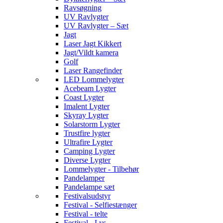
Ravsøgning
UV Ravlygter
UV Ravlygter – Sæt
Jagt
Laser Jagt Kikkert
Jagt/Vildt kamera
Golf
Laser Rangefinder
LED Lommelygter
Acebeam Lygter
Coast Lygter
Imalent Lygter
Skyray Lygter
Solarstorm Lygter
Trustfire lygter
Ultrafire Lygter
Camping Lygter
Diverse Lygter
Lommelygter - Tilbehør
Pandelamper
Pandelampe sæt
Festivalsudstyr
Festival - Selfiestænger
Festival - telte
Festival - Lys