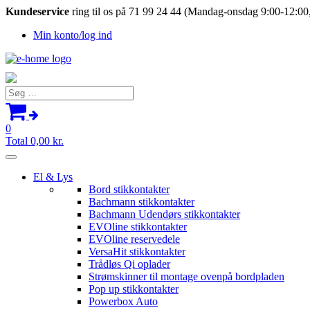
Kundeservice
ring til os på 71 99 24 44 (Mandag-onsdag 9:00-12:00,
Min konto/log ind
Søg
efter:
0
Total
0,00
kr.
El & Lys
Bord stikkontakter
Bachmann stikkontakter
Bachmann Udendørs stikkontakter
EVOline stikkontakter
EVOline reservedele
VersaHit stikkontakter
Trådløs Qi oplader
Strømskinner til montage ovenpå bordpladen
Pop up stikkontakter
Powerbox Auto