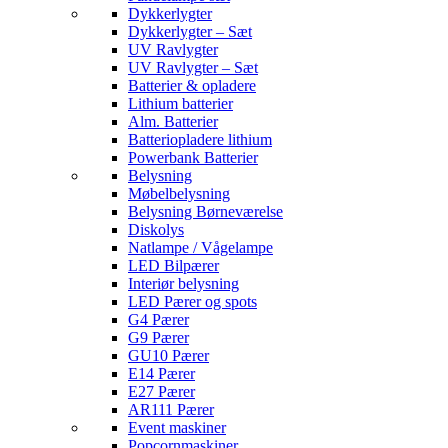
Dykkerlygter
Dykkerlygter – Sæt
UV Ravlygter
UV Ravlygter – Sæt
Batterier & opladere
Lithium batterier
Alm. Batterier
Batteriopladere lithium
Powerbank Batterier
Belysning
Møbelbelysning
Belysning Børneværelse
Diskolys
Natlampe / Vågelampe
LED Bilpærer
Interiør belysning
LED Pærer og spots
G4 Pærer
G9 Pærer
GU10 Pærer
E14 Pærer
E27 Pærer
AR111 Pærer
Event maskiner
Popcornmaskiner