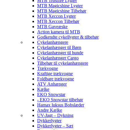
MTB Trustfire Lygter
MTB Magicshine Lygter
MTB Magicshine Tilbehør
MTB Xeccon Lygter
MTB Xeccon Tilbehør
MTB Gaveæske
Action kamera til MTB
Godkendte cykellygter & tilbehør
Cykelanhængere
Cykelanhænger til Børn
Cykelanhænger til hunde
Cykelanhænger Cargo
Tilbehør til cykelanhængere
Trækvogne
Kraftige trækvogne
Foldbare trækvogne
ATV Anhænger
Kælke
EKO Snowstar
- EKO Snowstar tilbehør
Hamax luksus Bobslæder
Andre Kælke
UV-Jagt – Dykning
Dykkerlygter
Dykkerlygter – Sæt