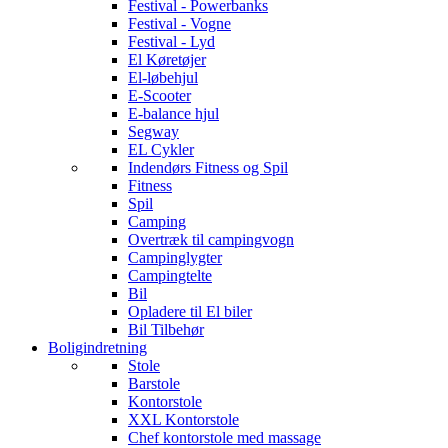
Festival - Powerbanks
Festival - Vogne
Festival - Lyd
El Køretøjer
El-løbehjul
E-Scooter
E-balance hjul
Segway
EL Cykler
Indendørs Fitness og Spil
Fitness
Spil
Camping
Overtræk til campingvogn
Campinglygter
Campingtelte
Bil
Opladere til El biler
Bil Tilbehør
Boligindretning
Stole
Barstole
Kontorstole
XXL Kontorstole
Chef kontorstole med massage