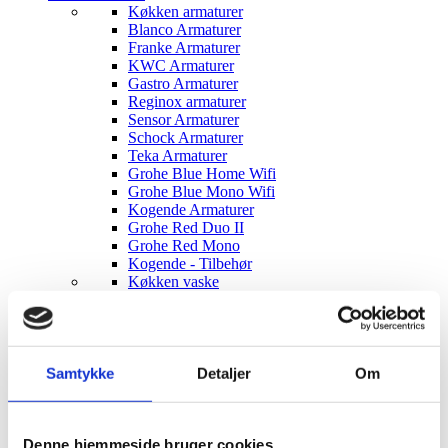
Køkken armaturer
Blanco Armaturer
Franke Armaturer
KWC Armaturer
Gastro Armaturer
Reginox armaturer
Sensor Armaturer
Schock Armaturer
Teka Armaturer
Grohe Blue Home Wifi
Grohe Blue Mono Wifi
Kogende Armaturer
Grohe Red Duo II
Grohe Red Mono
Kogende - Tilbehør
Køkken vaske
Blanco vaske
Reginox vaske
Plejemidler til alle slags vaske
Køkkenkværn
InSinkErator
Samtykke
Detaljer
Om
Badeværelses armaturer
Håndvaske armaturer
Sæbedispensere
Blanco sæbedispensere
Denne hjemmeside bruger cookies