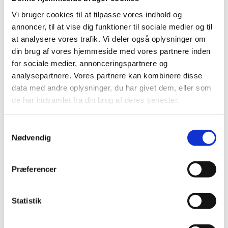
Schock Sæbedisp.
Vi bruger cookies til at tilpasse vores indhold og
KWC Sæbedisp.
Reginox sæbedisp.
annoncer, til at vise dig funktioner til sociale medier og til
Brusesæt/Brusepanel
at analysere vores trafik. Vi deler også oplysninger om
Brusepaneler
din brug af vores hjemmeside med vores partnere inden
Brusesæt
Udendørs brusere
for sociale medier, annonceringspartnere og
Afløbsrende
analysepartnere. Vores partnere kan kombinere disse
Rustfrit afløb
data med andre oplysninger, du har givet dem, eller som
Sort glas afløb
Hvidt glas afløb
de har indsamlet fra din brug af deres tjenester.
Affaldssortering
Pedal systemer
Haven
Samtykkevalg
Udendørs indretning
Nødvendig
Udendørs brusere
Bål og grill
Solcelleanlæg
Præferencer
Luksus have Pavilloner
Tilbehør til luksus pavilloner
Havepavilloner
Art Deco Have pavilloner
Statistik
Markiser
Hængekøjer
Parasoller