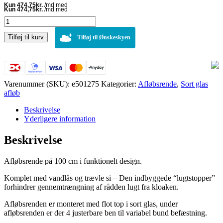
Afløbsrende
i
Tilføj til kurv
rustfri
Tilføj til Ønskeskyen
stål
med
sort
glas
100
Varenummer (SKU):
e501275
Kategorier:
Afløbsrende
,
Sort glas
cm
afløb
antal
Beskrivelse
Yderligere information
Beskrivelse
Afløbsrende på 100 cm i funktionelt design.
Komplet med vandlås og trævle si – Den indbyggede “lugtstopper”
forhindrer gennemtrængning af rådden lugt fra kloaken.
Afløbsrenden er monteret med flot top i sort glas, under
afløbsrenden er der 4 justerbare ben til variabel bund befæstning.