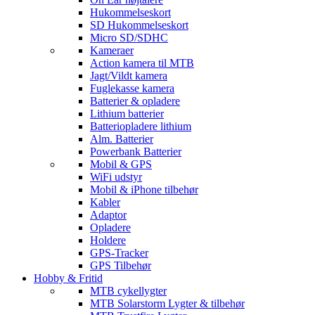
Hukommelseskort
SD Hukommelseskort
Micro SD/SDHC
Kameraer
Action kamera til MTB
Jagt/Vildt kamera
Fuglekasse kamera
Batterier & opladere
Lithium batterier
Batteriopladere lithium
Alm. Batterier
Powerbank Batterier
Mobil & GPS
WiFi udstyr
Mobil & iPhone tilbehør
Kabler
Adaptor
Opladere
Holdere
GPS-Tracker
GPS Tilbehør
Hobby & Fritid
MTB cykellygter
MTB Solarstorm Lygter & tilbehør