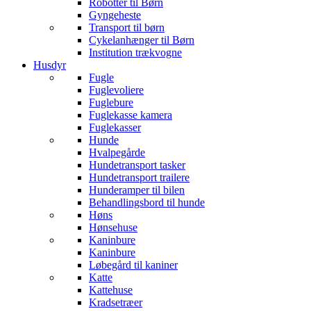
Robotter til Børn
Gyngeheste
Transport til børn
Cykelanhænger til Børn
Institution trækvogne
Husdyr
Fugle
Fuglevoliere
Fuglebure
Fuglekasse kamera
Fuglekasser
Hunde
Hvalpegårde
Hundetransport tasker
Hundetransport trailere
Hunderamper til bilen
Behandlingsbord til hunde
Høns
Hønsehuse
Kaninbure
Kaninbure
Løbegård til kaniner
Katte
Kattehuse
Kradsetræer