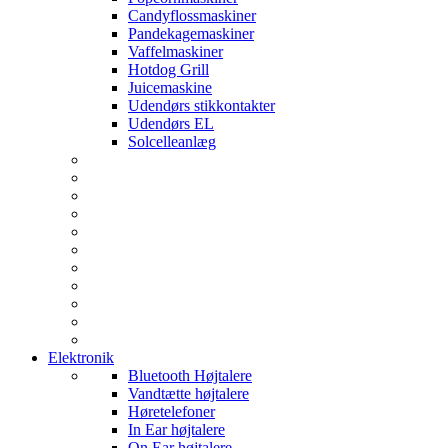
Candyflossmaskiner
Pandekagemaskiner
Vaffelmaskiner
Hotdog Grill
Juicemaskine
Udendørs stikkontakter
Udendørs EL
Solcelleanlæg
Elektronik
Bluetooth Højtalere
Vandtætte højtalere
Høretelefoner
In Ear højtalere
On Ear højtalere