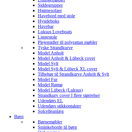
Siddegrupper
Hjørnesofaer
Havebord med stole
Hyndeboks
Havebar
Luksus Loveboats
Liggestole
Plejemidler til polyrattan møbler
Tyske Strandkurve
Model Anholt
Model Anholt & Lübeck cover
Model Sylt
Model Sylt & Lübeck XL cover
Tilbehør til Strandkurve Anholt & Sylt
Model Fur
Model Rømø
Model Lübeck (Luksus)
Strandkurv cover I flere størrelser
Udendørs EL
Udendørs stikkontakter
Solcelleanlæg
Børn
Børnemøbler
Sminkeborde til børn