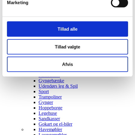
Marketing
Stjernetelte
Redskabsskure
Rosenbuer
Plantiflex Drivhus
190 Serie
Tillad alle
250 Serie
Polytunnel Drivhus
Folie væksthuse
Tillad valgte
Havebænke
Rundt om træet
Teaktræ bænke
Afvis
Havebænke med blomsterkasser
Eukalyptus træbænke
Parkbænke
Gyngebænke
Udendørs leg & Spil
Sport
Trampoliner
Gynger
Hoppeborge
Legehuse
Sandkasser
Gokart og el-biler
Havemøbler
Loungemøbler