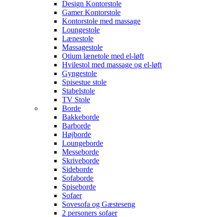
Design Kontorstole
Gamer Kontorstole
Kontorstole med massage
Loungestole
Lænestole
Massagestole
Otium lænetole med el-løft
Hvilestol med massage og el-løft
Gyngestole
Spisestue stole
Stabelstole
TV Stole
Borde
Bakkeborde
Barborde
Højborde
Loungeborde
Messeborde
Skriveborde
Sideborde
Sofaborde
Spiseborde
Sofaer
Sovesofa og Gæsteseng
2 personers sofaer