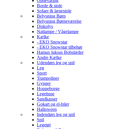
Opbevaring
Borde & stole
Sofaer & lænestole
Belysning Børn
Belysning Børneværelse
Diskolys
Natlampe / Vågelampe
Kælke
- EKO Snowstar
- EKO Snowstar tilbehør
Hamax luksus Bobslæder
Andre Kælke
Udendørs leg og spil
Leg
Sport
Trampoliner
Gynger
Hoppeborge
Legehuse
Sandkasser
Gokart og el-biler
Halloween
Indendørs leg og spil
Spil
Legetøj