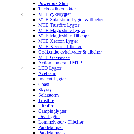
Powerbox Slim
Thebo stikkontakter
MTB cykellygter
MTB Solarstorm Lygter & tilbehør
MTB Trustfire Lygter
MTB Magicshine Lygter
MTB Magicshine Tilbehør
MTB Xeccon Lygter
MTB Xeccon Tilbehør
Godkendte cykellygter & tilbehør
MTB Gaveæske
Action kamera til MTB
LED Lygter
Acebeam
Imalent Lygter
Coast
Skyray
Solarstorm
Trustfire
Ultrafire
Campinglygter
Div. Lygter
Lommelygter - Tilbehør
Pandelamper
Pandelampe sæt