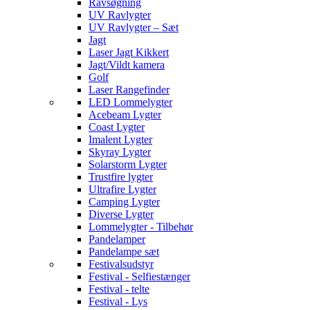
Ravsøgning
UV Ravlygter
UV Ravlygter – Sæt
Jagt
Laser Jagt Kikkert
Jagt/Vildt kamera
Golf
Laser Rangefinder
LED Lommelygter
Acebeam Lygter
Coast Lygter
Imalent Lygter
Skyray Lygter
Solarstorm Lygter
Trustfire lygter
Ultrafire Lygter
Camping Lygter
Diverse Lygter
Lommelygter - Tilbehør
Pandelamper
Pandelampe sæt
Festivalsudstyr
Festival - Selfiestænger
Festival - telte
Festival - Lys