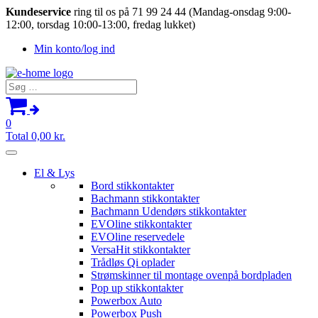
Kundeservice
ring til os på 71 99 24 44 (Mandag-onsdag 9:00-
12:00, torsdag 10:00-13:00, fredag lukket)
Min konto/log ind
Søg
efter:
0
Total
0,00
kr.
El & Lys
Bord stikkontakter
Bachmann stikkontakter
Bachmann Udendørs stikkontakter
EVOline stikkontakter
EVOline reservedele
VersaHit stikkontakter
Trådløs Qi oplader
Strømskinner til montage ovenpå bordpladen
Pop up stikkontakter
Powerbox Auto
Powerbox Push