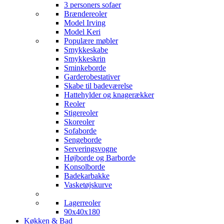
3 personers sofaer
Brændereoler
Model Irving
Model Keri
Populære møbler
Smykkeskabe
Smykkeskrin
Sminkeborde
Garderobestativer
Skabe til badeværelse
Hattehylder og knagerækker
Reoler
Stigereoler
Skoreoler
Sofaborde
Sengeborde
Serveringsvogne
Højborde og Barborde
Konsolborde
Badekarbakke
Vasketøjskurve
Lagerreoler
90x40x180
Køkken & Bad