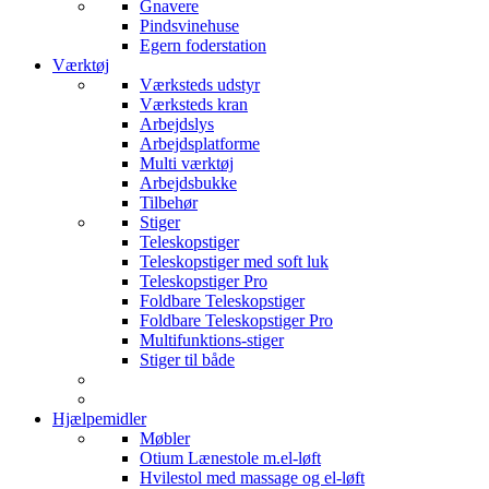
Gnavere
Pindsvinehuse
Egern foderstation
Værktøj
Værksteds udstyr
Værksteds kran
Arbejdslys
Arbejdsplatforme
Multi værktøj
Arbejdsbukke
Tilbehør
Stiger
Teleskopstiger
Teleskopstiger med soft luk
Teleskopstiger Pro
Foldbare Teleskopstiger
Foldbare Teleskopstiger Pro
Multifunktions-stiger
Stiger til både
Hjælpemidler
Møbler
Otium Lænestole m.el-løft
Hvilestol med massage og el-løft