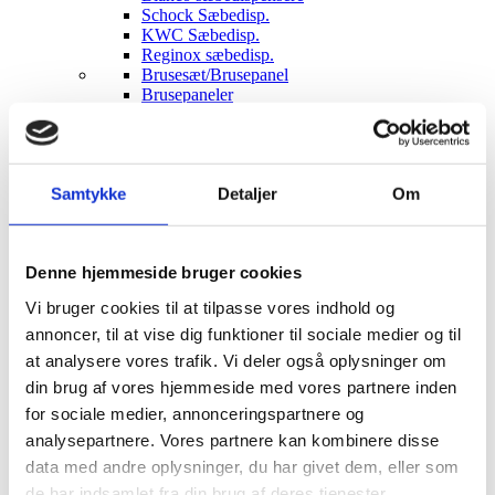
Schock Sæbedisp.
KWC Sæbedisp.
Reginox sæbedisp.
Brusesæt/Brusepanel
Brusepaneler
Brusesæt
Udendørs brusere
Afløbsrende
Rustfrit afløb
Samtykke
Detaljer
Om
Sort glas afløb
Hvidt glas afløb
Affaldssortering
Pedal systemer
Denne hjemmeside bruger cookies
Haven
Udendørs indretning
Vi bruger cookies til at tilpasse vores indhold og
Udendørs brusere
Bål og grill
annoncer, til at vise dig funktioner til sociale medier og til
Solcelleanlæg
at analysere vores trafik. Vi deler også oplysninger om
Luksus have Pavilloner
din brug af vores hjemmeside med vores partnere inden
Tilbehør til luksus pavilloner
Havepavilloner
for sociale medier, annonceringspartnere og
Art Deco Have pavilloner
analysepartnere. Vores partnere kan kombinere disse
Markiser
data med andre oplysninger, du har givet dem, eller som
Hængekøjer
Parasoller
de har indsamlet fra din brug af deres tjenester.