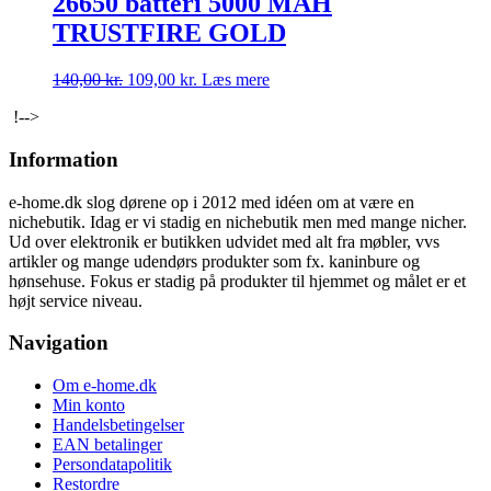
26650 batteri 5000 MAH
TRUSTFIRE GOLD
Den
Den
140,00
kr.
109,00
kr.
Læs mere
oprindelige
aktuelle
!-->
pris
pris
var:
er:
Information
140,00 kr..
109,00 kr..
e-home.dk slog dørene op i 2012 med idéen om at være en
nichebutik. Idag er vi stadig en nichebutik men med mange nicher.
Ud over elektronik er butikken udvidet med alt fra møbler, vvs
artikler og mange udendørs produkter som fx. kaninbure og
hønsehuse. Fokus er stadig på produkter til hjemmet og målet er et
højt service niveau.
Navigation
Om e-home.dk
Min konto
Handelsbetingelser
EAN betalinger
Persondatapolitik
Restordre