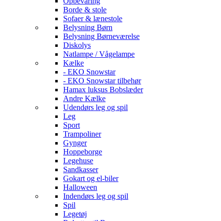
Opbevaring
Borde & stole
Sofaer & lænestole
Belysning Børn
Belysning Børneværelse
Diskolys
Natlampe / Vågelampe
Kælke
- EKO Snowstar
- EKO Snowstar tilbehør
Hamax luksus Bobslæder
Andre Kælke
Udendørs leg og spil
Leg
Sport
Trampoliner
Gynger
Hoppeborge
Legehuse
Sandkasser
Gokart og el-biler
Halloween
Indendørs leg og spil
Spil
Legetøj