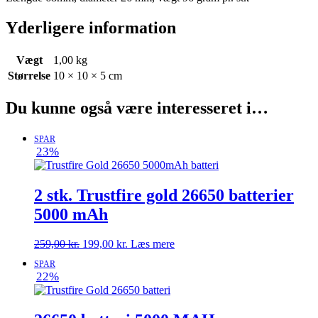
Yderligere information
Vægt
1,00 kg
Størrelse
10 × 10 × 5 cm
Du kunne også være interesseret i…
SPAR
23%
2 stk. Trustfire gold 26650 batterier
5000 mAh
Den
Den
259,00
kr.
199,00
kr.
Læs mere
oprindelige
aktuelle
SPAR
pris
pris
22%
var:
er:
259,00 kr..
199,00 kr..