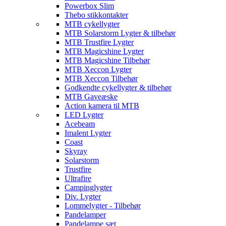
Powerbox Slim
Thebo stikkontakter
MTB cykellygter
MTB Solarstorm Lygter & tilbehør
MTB Trustfire Lygter
MTB Magicshine Lygter
MTB Magicshine Tilbehør
MTB Xeccon Lygter
MTB Xeccon Tilbehør
Godkendte cykellygter & tilbehør
MTB Gaveæske
Action kamera til MTB
LED Lygter
Acebeam
Imalent Lygter
Coast
Skyray
Solarstorm
Trustfire
Ultrafire
Campinglygter
Div. Lygter
Lommelygter - Tilbehør
Pandelamper
Pandelampe sæt