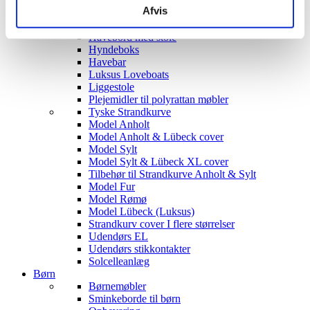
Afvis
Siddegrupper
Hjørnesofaer
Havebord med stole
Hyndeboks
Havebar
Luksus Loveboats
Liggestole
Plejemidler til polyrattan møbler
Tyske Strandkurve
Model Anholt
Model Anholt & Lübeck cover
Model Sylt
Model Sylt & Lübeck XL cover
Tilbehør til Strandkurve Anholt & Sylt
Model Fur
Model Rømø
Model Lübeck (Luksus)
Strandkurv cover I flere størrelser
Udendørs EL
Udendørs stikkontakter
Solcelleanlæg
Børn
Børnemøbler
Sminkeborde til børn