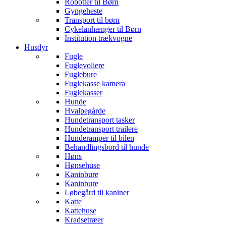
Robotter til Børn
Gyngeheste
Transport til børn
Cykelanhænger til Børn
Institution trækvogne
Husdyr
Fugle
Fuglevoliere
Fuglebure
Fuglekasse kamera
Fuglekasser
Hunde
Hvalpegårde
Hundetransport tasker
Hundetransport trailere
Hunderamper til bilen
Behandlingsbord til hunde
Høns
Hønsehuse
Kaninbure
Kaninbure
Løbegård til kaniner
Katte
Kattehuse
Kradsetræer