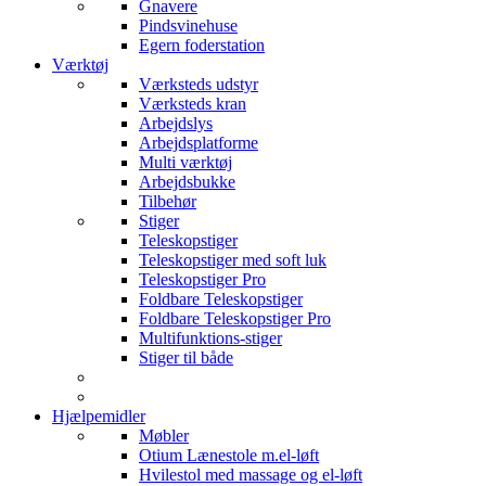
Gnavere
Pindsvinehuse
Egern foderstation
Værktøj
Værksteds udstyr
Værksteds kran
Arbejdslys
Arbejdsplatforme
Multi værktøj
Arbejdsbukke
Tilbehør
Stiger
Teleskopstiger
Teleskopstiger med soft luk
Teleskopstiger Pro
Foldbare Teleskopstiger
Foldbare Teleskopstiger Pro
Multifunktions-stiger
Stiger til både
Hjælpemidler
Møbler
Otium Lænestole m.el-løft
Hvilestol med massage og el-løft