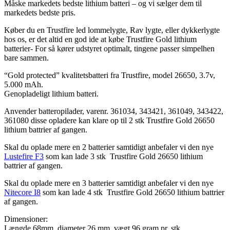
Måske markedets bedste lithium batteri – og vi sælger dem til
markedets bedste pris.
Køber du en Trustfire led lommelygte, Rav lygte, eller dykkerlygte
hos os, er det altid en god ide at købe Trustfire Gold lithium
batterier- For så kører udstyret optimalt, tingene passer simpelhen
bare sammen.
“Gold protected” kvalitetsbatteri fra Trustfire, model 26650, 3.7v,
5.000 mAh.
Genopladeligt lithium batteri.
Anvender batteropilader, varenr. 361034, 343421, 361049, 343422,
361080 disse opladere kan klare op til 2 stk Trustfire Gold 26650
lithium battrier af gangen.
Skal du oplade mere en 2 batterier samtidigt anbefaler vi den nye
Lustefire F3
som kan lade 3 stk Trustfire Gold 26650 lithium
battrier af gangen.
Skal du oplade mere en 3 batterier samtidigt anbefaler vi den nye
Nitecore I8
som kan lade 4 stk Trustfire Gold 26650 lithium battrier
af gangen.
Dimensioner:
Længde 68mm, diameter 26 mm, vægt 96 gram pr. stk