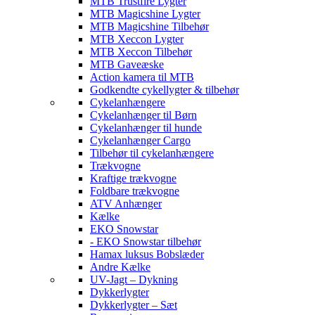
MTB Trustfire Lygter
MTB Magicshine Lygter
MTB Magicshine Tilbehør
MTB Xeccon Lygter
MTB Xeccon Tilbehør
MTB Gaveæske
Action kamera til MTB
Godkendte cykellygter & tilbehør
Cykelanhængere
Cykelanhænger til Børn
Cykelanhænger til hunde
Cykelanhænger Cargo
Tilbehør til cykelanhængere
Trækvogne
Kraftige trækvogne
Foldbare trækvogne
ATV Anhænger
Kælke
EKO Snowstar
- EKO Snowstar tilbehør
Hamax luksus Bobslæder
Andre Kælke
UV-Jagt – Dykning
Dykkerlygter
Dykkerlygter – Sæt