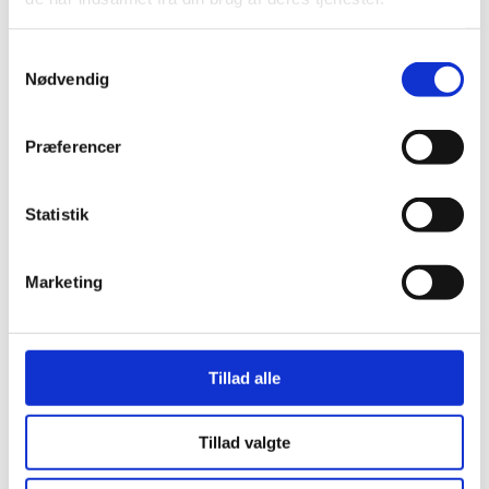
Stjernetelte
Redskabsskure
Rosenbuer
Samtykkevalg
Plantiflex Drivhus
Nødvendig
190 Serie
250 Serie
Polytunnel Drivhus
Præferencer
Folie væksthuse
Havebænke
Rundt om træet
Teaktræ bænke
Statistik
Havebænke med blomsterkasser
Eukalyptus træbænke
Parkbænke
Marketing
Gyngebænke
Udendørs leg & Spil
Sport
Trampoliner
Gynger
Tillad alle
Hoppeborge
Legehuse
Sandkasser
Tillad valgte
Gokart og el-biler
Havemøbler
Loungemøbler