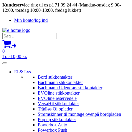
Kundeservice
ring til os på 71 99 24 44 (Mandag-onsdag 9:00-
12:00, torsdag 10:00-13:00, fredag lukket)
Min konto/log ind
Søg
efter:
0
Total
0,00
kr.
El & Lys
Bord stikkontakter
Bachmann stikkontakter
Bachmann Udendørs stikkontakter
EVOline stikkontakter
EVOline reservedele
VersaHit stikkontakter
Trådløs Qi oplader
Strømskinner til montage ovenpå bordpladen
Pop up stikkontakter
Powerbox Auto
Powerbox Push