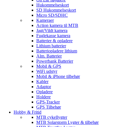
Hukommelseskort
SD Hukommelseskort
Micro SD/SDHC
Kameraer
Action kamera til MTB
Jagt/Vildt kamera
Fuglekasse kamera
Batterier & opladere
Lithium batterier
Batteriopladere lithium
Alm. Batterier
Powerbank Batterier
Mobil & GPS
WiFi udstyr
Mobil & iPhone tilbehør
Kabler
Adaptor
Opladere
Holdere
GPS-Tracker
GPS Tilbehør
Hobby & Fritid
MTB cykellygter
MTB Solarstorm Lygter & tilbehør