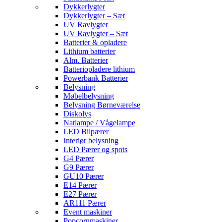
Dykkerlygter
Dykkerlygter – Sæt
UV Ravlygter
UV Ravlygter – Sæt
Batterier & opladere
Lithium batterier
Alm. Batterier
Batteriopladere lithium
Powerbank Batterier
Belysning
Møbelbelysning
Belysning Børneværelse
Diskolys
Natlampe / Vågelampe
LED Bilpærer
Interiør belysning
LED Pærer og spots
G4 Pærer
G9 Pærer
GU10 Pærer
E14 Pærer
E27 Pærer
AR111 Pærer
Event maskiner
Popcornmaskiner