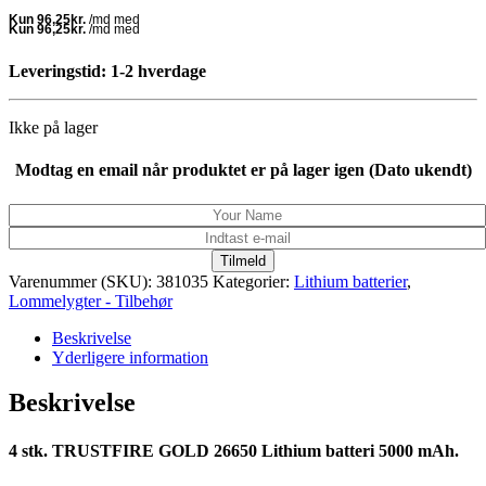
pris
pris
var:
er:
515,00 kr..
385,00 kr..
Leveringstid: 1-2 hverdage
Ikke på lager
Modtag en email når produktet er på lager igen (Dato ukendt)
Tilmeld
Varenummer (SKU):
381035
Kategorier:
Lithium batterier
,
Lommelygter - Tilbehør
Beskrivelse
Yderligere information
Beskrivelse
4 stk. TRUSTFIRE GOLD 26650 Lithium batteri 5000 mAh.