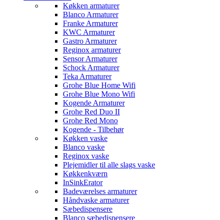
Køkken armaturer
Blanco Armaturer
Franke Armaturer
KWC Armaturer
Gastro Armaturer
Reginox armaturer
Sensor Armaturer
Schock Armaturer
Teka Armaturer
Grohe Blue Home Wifi
Grohe Blue Mono Wifi
Kogende Armaturer
Grohe Red Duo II
Grohe Red Mono
Kogende - Tilbehør
Køkken vaske
Blanco vaske
Reginox vaske
Plejemidler til alle slags vaske
Køkkenkværn
InSinkErator
Badeværelses armaturer
Håndvaske armaturer
Sæbedispensere
Blanco sæbedispensere