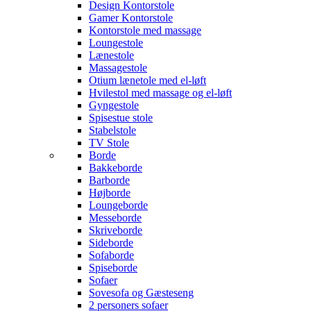
Design Kontorstole
Gamer Kontorstole
Kontorstole med massage
Loungestole
Lænestole
Massagestole
Otium lænetole med el-løft
Hvilestol med massage og el-løft
Gyngestole
Spisestue stole
Stabelstole
TV Stole
Borde
Bakkeborde
Barborde
Højborde
Loungeborde
Messeborde
Skriveborde
Sideborde
Sofaborde
Spiseborde
Sofaer
Sovesofa og Gæsteseng
2 personers sofaer