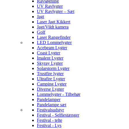
Ravsøgning
UV Ravlygter
UV Ravlygter – Sæt
Jagt
Laser Jagt Kikkert
Jagt/Vildt kamera
Golf
Laser Rangefinder
LED Lommelygter
Acebeam Lygter
Coast Lygter
Imalent Lygter
Skyray Lygter
Solarstorm Lygter
Trustfire lygter
Ultrafire Lygter
Camping Lygter
Diverse Lygter
Lommelygter - Tilbehør
Pandelamper
Pandelampe sæt
Festivalsudstyr
Festival - Selfiestænger
Festival - telte
Festival - Lys