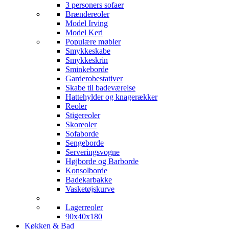
3 personers sofaer
Brændereoler
Model Irving
Model Keri
Populære møbler
Smykkeskabe
Smykkeskrin
Sminkeborde
Garderobestativer
Skabe til badeværelse
Hattehylder og knagerækker
Reoler
Stigereoler
Skoreoler
Sofaborde
Sengeborde
Serveringsvogne
Højborde og Barborde
Konsolborde
Badekarbakke
Vasketøjskurve
Lagerreoler
90x40x180
Køkken & Bad