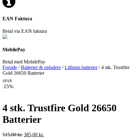
EAN Faktura
Betal via EAN faktura
MobilePay
Betal med MobilePay
Forside
/
Batterier & opladere
/
Lithium batterier
/ 4 stk. Trustfire
Gold 26650 Batterier
SPAR
25%
4 stk. Trustfire Gold 26650
Batterier
Den
Den
515,00
kr.
385,00
kr.
oprindelige
aktuelle