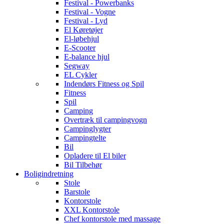
Festival - Powerbanks
Festival - Vogne
Festival - Lyd
El Køretøjer
El-løbehjul
E-Scooter
E-balance hjul
Segway
EL Cykler
Indendørs Fitness og Spil
Fitness
Spil
Camping
Overtræk til campingvogn
Campinglygter
Campingtelte
Bil
Opladere til El biler
Bil Tilbehør
Boligindretning
Stole
Barstole
Kontorstole
XXL Kontorstole
Chef kontorstole med massage