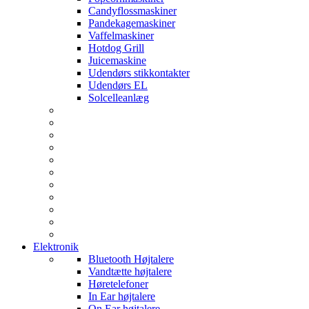
Candyflossmaskiner
Pandekagemaskiner
Vaffelmaskiner
Hotdog Grill
Juicemaskine
Udendørs stikkontakter
Udendørs EL
Solcelleanlæg
Elektronik
Bluetooth Højtalere
Vandtætte højtalere
Høretelefoner
In Ear højtalere
On Ear højtalere